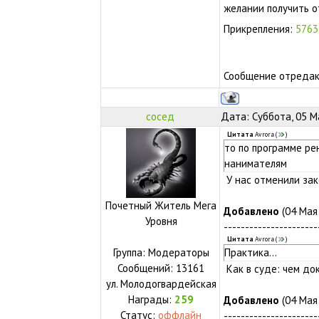
желании получить о
Прикрепления:
5763
Сообщение отреда
сосед
Дата: Суббота, 05 М
Цитата
Avrora
(
)
то по программе ре
нанимателям
У нас отменили зак
Почетный Житель Мега
Добавлено
(04 Мая 
Уровня
----------------------
Цитата
Avrora
(
)
Группа: Модераторы
Практика...
Сообщений:
13161
Как в суде: чем до
ул.
Молодогвардейская
Награды:
259
Добавлено
(04 Мая 
Статус:
оффлайн
----------------------