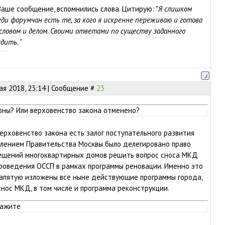
Ваше сообщение, вспомнились слова. Цитирую: "
Я слишком
еди форумчан есть те, за кого я искренне переживаю и готова
словом и делом. Своими ответами по существу заданного
дить. "
ая 2018, 23:14 | Сообщение #
23
оны? Или верховенство закона отменено?
Верховенство закона есть залог поступательного развития
лением Правительства Москвы было делегировано право
ещений многоквартирных домов решить вопрос сноса МКД
проведения ОССП в рамках программы реновации. Именно это
запятую изложены все ныне действующие программы города,
ос МКД, в том числе и программа реконструкции.
кажите