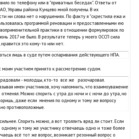
авило по телефону или в "приватных беседах". Ответы от
О, Управы района Кунцево мной получены. В их
ти ни слова нет о нарушениях. По факту я "скрестила ежа и
пользовалась программой реновации и предоставленными ею
авоприменительной практики в отношении формулировок по
юнь 2017 не было. В результате теперь у моего ОССП сила
 нравится это кому-то или нет.
аться лишь в суде путем оспаривания действующего НПА.
с моим участием принято к рассмотрению судом.
радовали - молодцы, кто-то все же разочаровал.
называя имен участников, хочу напомнить, что взаимоуважение
 отменял. Можно спорить с утра до ночи и с ночи до утра, но
споришь, даже если мнения по одному и тому же вопросу
но противоположные.
ильнее. Спорить можно, а вот троллить вряд ли стоит. Если
 одному и тому же участнику отвечаешь одно и тоже более
лучаешь всё тот же вопрос, возникает резонный вопрос о