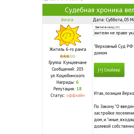
Судебная хроника ве
Avrora
Дата: Суббота, 05 М
Цитата
сосед
(
)
жители не праве ук
"Верховный Суд РФ 
Житель 6-го ранга
домом
Группа: Кунцевчане
Сообщений:
203
ул.
Коцюбинского
Награды:
6
Репутация:
18
Итак, позиция Верх
Статус:
оффлайн
По Закону "О введ
застройке поселени
дом, и "иные, вход
долевой собственн