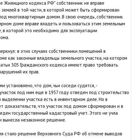
е Жилищного кодекса РФ" собственник не вправе
 землей в той части, в которой может быть сформирован
под многоквартирным домом. В свою очередь, собственник
ирном доме вправе владеть и пользоваться этим земельным
е, в которой это необходимо для эксплуатации
ома.
еркнул: в этих случаях собственники помещений в
ме как законные владельцы земельного участка, на котором
статьи 305 Гражданского кодекса имеют право требовать
нарушений их прав.
 установлено, что дом, чьи соседи судятся, -
участок под ним еще в 1957 году отведен под строительство
 выделении участка есть в инвентарном деле. Но в
т доказательств, что участок под домом сформирован и в
еден государственный кадастровый учет. Этого не учла
 и вынесла незаконное решение.
ия стало решение Верховного Суда РФ об отмене выводов