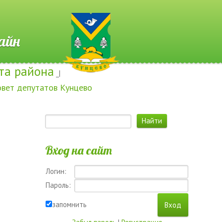
 Онлайн
та района
_|
овет депутатов Кунцево
Вход на сайт
Логин:
Пароль:
запомнить