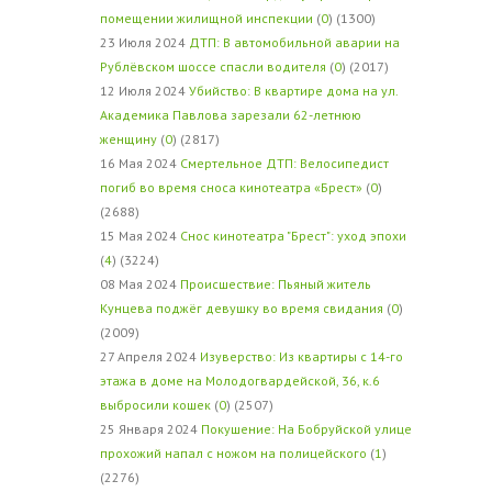
помещении жилищной инспекции
(
0
) (1300)
23 Июля 2024
ДТП: В автомобильной аварии на
Рублёвском шоссе спасли водителя
(
0
) (2017)
12 Июля 2024
Убийство: В квартире дома на ул.
Академика Павлова зарезали 62-летнюю
женщину
(
0
) (2817)
16 Мая 2024
Смертельное ДТП: Велосипедист
погиб во время сноса кинотеатра «Брест»
(
0
)
(2688)
15 Мая 2024
Снос кинотеатра "Брест": уход эпохи
(
4
) (3224)
08 Мая 2024
Происшествие: Пьяный житель
Кунцева поджёг девушку во время свидания
(
0
)
(2009)
27 Апреля 2024
Изуверство: Из квартиры с 14-го
этажа в доме на Молодогвардейской, 36, к.6
выбросили кошек
(
0
) (2507)
25 Января 2024
Покушение: На Бобруйской улице
прохожий напал с ножом на полицейского
(
1
)
(2276)