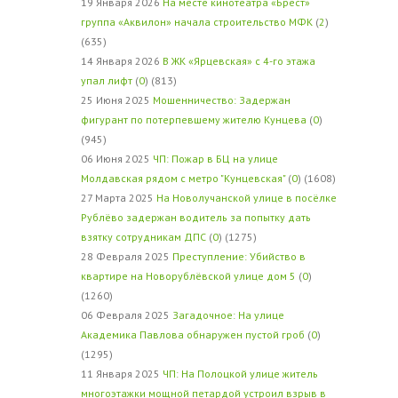
19 Января 2026
На месте кинотеатра «Брест»
группа «Аквилон» начала строительство МФК
(
2
)
(635)
14 Января 2026
В ЖК «Ярцевская» с 4-го этажа
упал лифт
(
0
) (813)
25 Июня 2025
Мошенничество: Задержан
фигурант по потерпевшему жителю Кунцева
(
0
)
(945)
06 Июня 2025
ЧП: Пожар в БЦ на улице
Молдавская рядом с метро "Кунцевская"
(
0
) (1608)
27 Марта 2025
На Новолучанской улице в посёлке
Рублёво задержан водитель за попытку дать
взятку сотрудникам ДПС
(
0
) (1275)
28 Февраля 2025
Преступление: Убийство в
квартире на Новорублёвской улице дом 5
(
0
)
(1260)
06 Февраля 2025
Загадочное: На улице
Академика Павлова обнаружен пустой гроб
(
0
)
(1295)
11 Января 2025
ЧП: На Полоцкой улице житель
многоэтажки мощной петардой устроил взрыв в