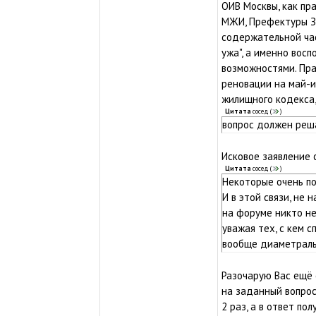
ОИВ Москвы, как пр
МЖИ, Префектуры ЗА
содержательной час
ужа", а именно вос
возможностями. Пр
реновации на май-и
жилищного кодекса,
Цитата
сосед
(
)
вопрос должен реш
Исковое заявление 
Цитата
сосед
(
)
Некоторые очень по
И в этой связи, не 
на форуме никто не
уважая тех, с кем 
вообще диаметраль
Разочарую Вас ещё с
на заданный вопрос
2 раз, а в ответ по