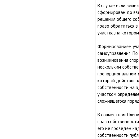
В случае если земе
сформирован до вве
решения общего со
право обратиться в
участка, на котором
Формированием учас
самоуправления. По
возникновения спор
нескольким собствен
пропорциональном д
который действовал
собственности на з
участком определяе
сложившегося поряд
В совместном Плену
прав собственности
его не проведен ка
собственности публ