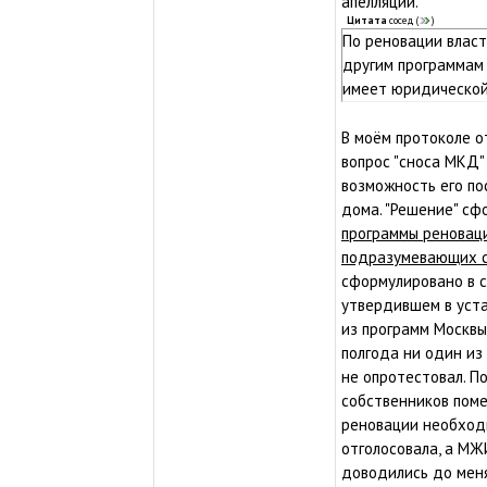
апелляции."
Цитата
сосед
(
)
По реновации власт
другим программам 
имеет юридической
В моём протоколе о
вопрос "сноса МКД"
возможность его п
дома. "Решение" с
программы реноваци
подразумевающих с
сформулировано в с
утвердившем в уст
из программ Москвы:
полгода ни один из
не опротестовал. П
собственников поме
реновации необходи
отголосовала, а МЖ
доводились до мен