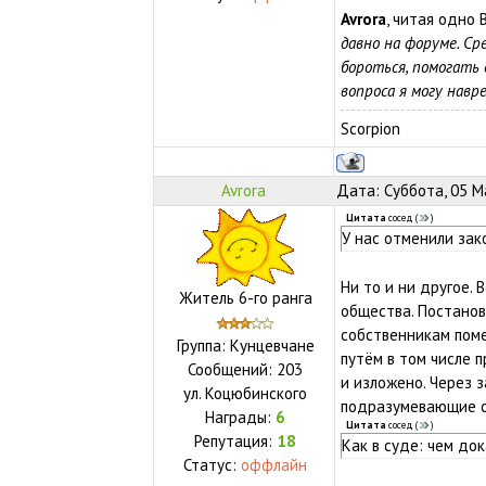
Avrora
, читая одно 
давно на форуме. Ср
бороться, помогать 
вопроса я могу навре
Scorpion
Avrora
Дата: Суббота, 05 М
Цитата
сосед
(
)
У нас отменили зак
Ни то и ни другое. 
Житель 6-го ранга
общества. Постанов
собственникам пом
Группа: Кунцевчане
путём в том числе 
Сообщений:
203
и изложено. Через 
ул.
Коцюбинского
подразумевающие сн
Награды:
6
Цитата
сосед
(
)
Репутация:
18
Как в суде: чем до
Статус:
оффлайн