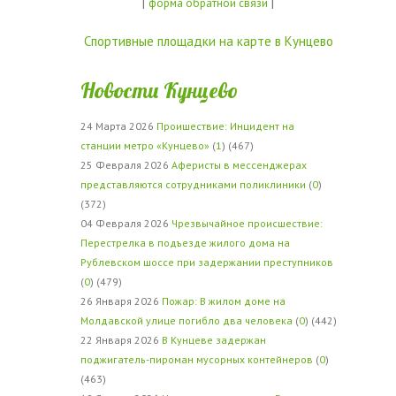
|
|
форма обратной связи
Спортивные площадки на карте в Кунцево
Новости Кунцево
24 Марта 2026
Проишествие: Инцидент на
станции метро «Кунцево»
(
1
) (467)
25 Февраля 2026
Аферисты в мессенджерах
представляются сотрудниками поликлиники
(
0
)
(372)
04 Февраля 2026
Чрезвычайное происшествие:
Перестрелка в подъезде жилого дома на
Рублевском шоссе при задержании преступников
(
0
) (479)
26 Января 2026
Пожар: В жилом доме на
Молдавской улице погибло два человека
(
0
) (442)
22 Января 2026
В Кунцеве задержан
поджигатель-пироман мусорных контейнеров
(
0
)
(463)