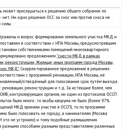
ь может прислушаться к решению общего собрания. по
- нет. Ни одно решение ОСС за снос или против сноса не
 силы.
тражены и вопрос формирования земельного участка МКД и
 поставлен в соответствии с НПА Москвы, предусмотревшим
остановки собственниками помещений многоквартирного
формулировано предложением
"снести МКД в рамках
и, реконструкции, Жилище, иных программ города Москвы,
нос МКД".
Скорректированное предложение в решениях
оответствии с программой реновации, НПА Москвы, её
ановленный/отведённый для голосования срок путём выхода
 реновации, реконструкции и т.д. За истекшие более, чем
 ОИВ, контролирующих органов, ни один из протоколов ОССП
опыток было много: то якобы кворума не было (более 97%
щений МКД приняли участие в ОССП), то по программе
мо было голосовать не городу, а нанимателям (Москва
И это не устроило) и тому подобные размышления
я разными способами разными представителями различных