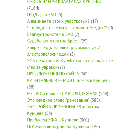
СНОС В 47 И 48 КВАРТАЛАХ КУНЦЕВО
(7164)
ГИБДД по ЗАО
(5)
А вы знаете своих участковых?
(17)
Что будет с лесом у стадиона "Медик"?
(0)
Благоустройство в ЗАО
(7)
Судьба кинотеатра Брест
(29)
Запрет езды на электросамокатах /
электровелосипедах
(5)
SOS незаконная Вырубка леса в 7 квартале
(лес за управой)
(2)
ПРЕДЛОЖЕНИЯ ПО САЙТУ
(68)
КАПИТАЛЬНЫЙ РЕМОНТ домов в Кунцево
(88)
МЕТРО и новое ТПУ МОЛОДЕЖНАЯ
(148)
Это сладкое слово "реновация"
(588)
ЗАСТРОЙКА ПРОМЗОНЫ 38 квартала
Кунцево
(53)
Проблемы ЖКХ в Кунцево
(901)
ГБУ Жилищник района Кунцево
(146)