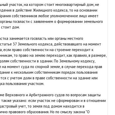
льный участок, на котором стоит многоквартирный дом, не
дения в действие Жилищного кодекса, то на основании
брания собственников любое уполномоченное лицо имеет
 органы госвласти с заявлением о формировании земельного
 стоит дом.
тка занимается госвласть или органы местного
 статье 37 Земельного кодекса, действовавшего на момент
а, если право собственности на строение переходит к
никам, то право на землю переходит, как правило, в размере,
олям собственности в здании. По Земельному кодексу,
 на момент суда по спорной земле, в случае перехода прав
дание к нескольким собственникам порядок пользования
тся с учетом доли в праве собственности на здание или
ка пользования участком.
ме Верховного и Арбитражного судов по вопросам защиты
 также указано: если участок не сформирован и в отношении
дастровый учет, то земля под домом находится в
ично правового образования. Но по смыслу закона "О