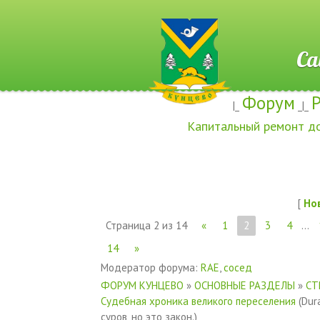
Сайт ж
Форум
|_
_|_
Капитальный ремонт д
[
Но
Страница
2
из
14
«
1
2
3
4
…
14
»
Модератор форума:
RAE
,
сосед
ФОРУМ КУНЦЕВО
»
ОСНОВНЫЕ РАЗДЕЛЫ
»
СТ
Судебная хроника великого переселения
(Dur
суров, но это закон.)