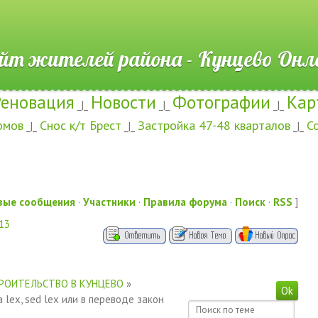
ителей района - Кунцево
Реновация
Новости
Фотографии
Кар
_|_
_|_
_|_
омов
Снос к/т Брест
Застройка 47-48 кварталов
С
_|_
_|_
_|_
вые сообщения
·
Участники
·
Правила форума
·
Поиск
·
RSS
]
13
РОИТЕЛЬСТВО В КУНЦЕВО
»
a lex, sed lex или в переводе закон