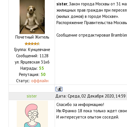
sister
, Закон города Москвы от 31 м
жилищных прав граждан при пересе
(жилых домов) в городе Москве».
Распоряжение Правительства Москвы
Сообщение отредактировал
Bramble
Почетный Житель
Группа: Кунцевчане
Сообщений:
1128
ул.
Ярцевская 31к6
Награды:
55
Репутация:
50
Статус:
оффлайн
sister
Дата: Среда, 02 Декабря 2020, 14:59
Спасибо за информацию!
Ив.Франко 18 пока только ждет свои
И интересуется опытом соседей.