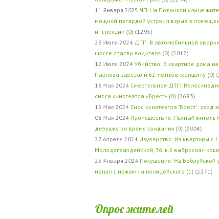
11 Января 2025
ЧП: На Полоцкой улице жит
мощной петардой устроил взрыв в помеще
инспекции
(
0
) (1295)
23 Июля 2024
ДТП: В автомобильной авари
шоссе спасли водителя
(
0
) (2012)
12 Июля 2024
Убийство: В квартире дома на
Павлова зарезали 62-летнюю женщину
(
0
) 
16 Мая 2024
Смертельное ДТП: Велосипедис
сноса кинотеатра «Брест»
(
0
) (2683)
15 Мая 2024
Снос кинотеатра "Брест": уход 
08 Мая 2024
Происшествие: Пьяный житель 
девушку во время свидания
(
0
) (2004)
27 Апреля 2024
Изуверство: Из квартиры с 1
Молодогвардейской, 36, к.6 выбросили кош
25 Января 2024
Покушение: На Бобруйской 
напал с ножом на полицейского
(
1
) (2271)
Опрос жителей