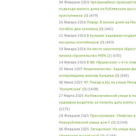
04 Февраля 2026
Чрезвычайное происшеств
подъезде жилого дома на Рублевском шосс
преступников
(
0
) (479)
26 Января 2026
Пожар: В жилом доме на Мо
погибло два человека
(
0
) (442)
22 Января 2026
В Кунцеве задержан поджи
мусорных контейнеров
(
0
) (463)
19 Января 2026
На месте кинотеатра «Брест
начала строительство МФК
(
2
) (635)
14 Января 2026
В ЖК «Ярцевская» с 4-го эта
25 Июня 2025
Мошенничество: Задержан фи
потерпевшему жителю Кунцева
(
0
) (945)
06 Июня 2025
ЧП: Пожар в БЦ на улице Мол
"Кунцевская"
(
0
) (1608)
27 Марта 2025
На Новолучанской улице в п
задержан водитель за попытку дать взятку
(1275)
28 Февраля 2025
Преступление: Убийство в
Новорублёвской улице дом 5
(
0
) (1260)
06 Февраля 2025
Загадочное: На улице Ак
обнаружен пустой гроб
(
0
) (1294)