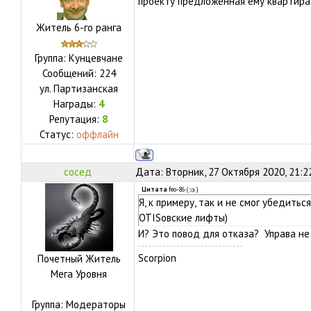
проекту предложенная ему квартира
Житель 6-го ранга
Группа: Кунцевчане
Сообщений:
224
ул.
Партизанская
Награды:
4
Репутация:
8
Статус:
оффлайн
сосед
Дата: Вторник, 27 Октября 2020, 21:2
Цитата
feo-86
(
)
Я, к примеру, так и не смог убедить
OTISовские лифты)
И? Это повод для отказа? Управа не
Scorpion
Почетный Житель
Мега Уровня
Группа: Модераторы