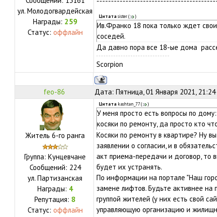
Сообщений:
13161
-----------------------------------------
ул.
Молодогвардейская
Цитата
sister
(
)
Награды:
259
Ив.Франко 18 пока только ждет сво
Статус:
оффлайн
соседей.
Да давно пора все 18-ые дома рассе
Scorpion
feo-86
Дата: Пятница, 01 Января 2021, 21:24
Цитата
kashtan_77
(
)
У меня просто есть вопросы по дому
косяки по ремонту, да просто кто чт
Косяки по ремонту в квартире? Ну вы
Житель 6-го ранга
заявлении о согласии, и в обязатель
акт приема-передачи и договор, то в
Группа: Кунцевчане
будет их устранять.
Сообщений:
224
По информации на портале "Наш гор
ул.
Партизанская
замене лифтов. Будьте активнее на 
Награды:
4
группой жителей (у них есть свой са
Репутация:
8
управляющую организацию и жилищну
Статус:
оффлайн