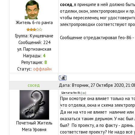
сосед
, в принципе в ней должно бы
отделки, окон, электропроводки и пр
чтобы переселенец мог удостоверить
Житель 6-го ранга
электропроводки соответствуют про
Группа: Кунцевчане
Сообщение отредактировал
feo-86
-
Сообщений:
224
ул.
Партизанская
Награды:
4
Репутация:
8
Статус:
оффлайн
сосед
Дата: Вторник, 27 Октября 2020, 21:0
Цитата
feo-86
(
)
При осмотре она влияет только на т
что отделка, окна и схема электроп
Да ни на что не влияет наличие ил
оказаться таким дерьмом. У нас был
Почетный Житель
был? По проекту, а по факту - дрянь
Мега Уровня
соответствие проекту? Не надо всё 