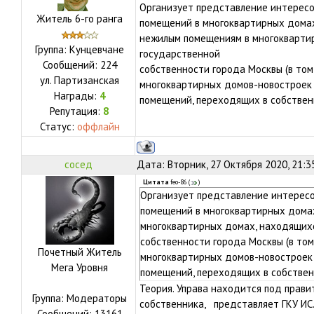
Организует представление интересо
Житель 6-го ранга
помещений в многоквартирных домах
нежилым помещениям в многокварти
Группа: Кунцевчане
государственной
Сообщений:
224
собственности города Москвы (в том
ул.
Партизанская
многоквартирных домов-новостроек п
Награды:
4
помещений, переходящих в собствен
Репутация:
8
Статус:
оффлайн
сосед
Дата: Вторник, 27 Октября 2020, 21:3
Цитата
feo-86
(
)
Организует представление интересо
помещений в многоквартирных дома
многоквартирных домах, находящихс
собственности города Москвы (в том
Почетный Житель
многоквартирных домов-новостроек п
Мега Уровня
помещений, переходящих в собствен
Теория. Управа находится под прави
Группа: Модераторы
собственника, представляет ГКУ ИС
Сообщений:
13161