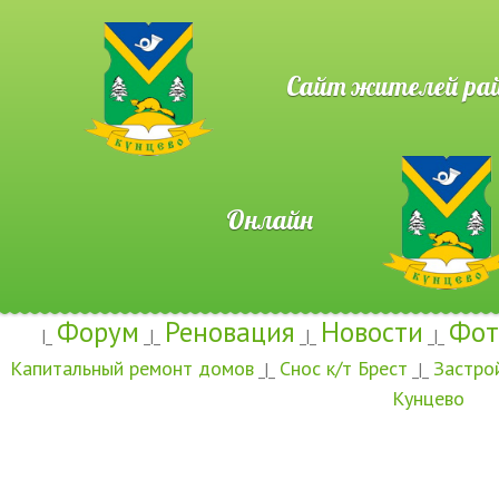
Сайт жителей район
Онлайн
Форум
Реновация
Новости
Фот
|_
_|_
_|_
_|_
Капитальный ремонт домов
Снос к/т Брест
Застро
_|_
_|_
Кунцево