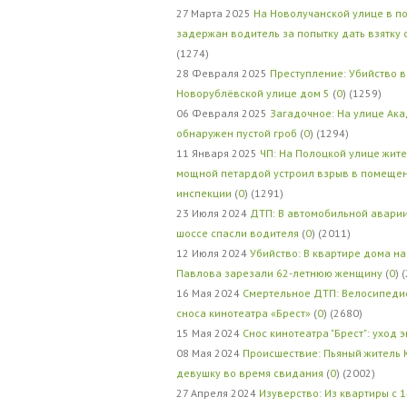
27 Марта 2025
На Новолучанской улице в п
задержан водитель за попытку дать взятку
(1274)
28 Февраля 2025
Преступление: Убийство в
Новорублёвской улице дом 5
(
0
) (1259)
06 Февраля 2025
Загадочное: На улице Ак
обнаружен пустой гроб
(
0
) (1294)
11 Января 2025
ЧП: На Полоцкой улице жит
мощной петардой устроил взрыв в помеще
инспекции
(
0
) (1291)
23 Июля 2024
ДТП: В автомобильной авари
шоссе спасли водителя
(
0
) (2011)
12 Июля 2024
Убийство: В квартире дома на
Павлова зарезали 62-летнюю женщину
(
0
) 
16 Мая 2024
Смертельное ДТП: Велосипедис
сноса кинотеатра «Брест»
(
0
) (2680)
15 Мая 2024
Снос кинотеатра "Брест": уход 
08 Мая 2024
Происшествие: Пьяный житель 
девушку во время свидания
(
0
) (2002)
27 Апреля 2024
Изуверство: Из квартиры с 1