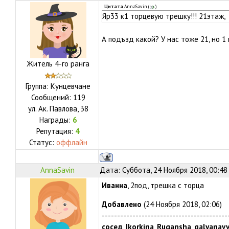
Цитата
AnnaSavin
(
)
Яр33 к1 торцевую трешку!!! 21этаж,
А подъзд какой? У нас тоже 21, но 1 
Житель 4-го ранга
Группа: Кунцевчане
Сообщений:
119
ул.
Ак. Павлова, 38
Награды:
6
Репутация:
4
Статус:
оффлайн
AnnaSavin
Дата: Суббота, 24 Ноября 2018, 00:48
Иванна
, 2под, трешка с торца
Добавлено
(24 Ноября 2018, 02:06)
-----------------------------------------
сосед
,
Ikorkina
,
Rugansha
,
galyanav