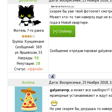
galyanavvp
Дата: Воскресенье, 25 Ноября 2018, 
Цитата
Ikorkina
(
)
скорее бы уже твой фотоочет смотр
Может кто-то там наверху еще не в к
года в Новой квартире.
Житель 7-го ранга
Группа: Кунцевчане
Сообщений:
369
Сообщение отредактировал
galyana
ул.
Ярцевская, 33
Награды:
30
Репутация:
28
Статус:
оффлайн
Ikorkina
Дата: Воскресенье, 25 Ноября 2018, 
galyanavvp
, а может все наоборот?
мраморные устанавливают и ждут ко
Но уже скорее бы, дедушка то наверн