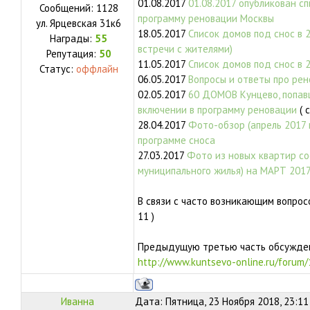
01.08.2017
01.08.2017 опубликован с
Сообщений:
1128
программу реновации Москвы
ул.
Ярцевская 31к6
18.05.2017
Список домов под снос в 2
Награды:
55
встречи с жителями)
Репутация:
50
11.05.2017
Список домов под снос в 
Статус:
оффлайн
06.05.2017
Вопросы и ответы про ре
02.05.2017
60 ДОМОВ Кунцево, попавш
включении в программу реновации
( 
28.04.2017
Фото-обзор (апрель 2017 
программе сноса
27.03.2017
Фото из новых квартир со
муниципального жилья) на МАРТ 201
В связи с часто возникающим вопрос
11 )
Предыдущую третью часть обсужден
http://www.kuntsevo-online.ru/forum
Иванна
Дата: Пятница, 23 Ноября 2018, 23:1