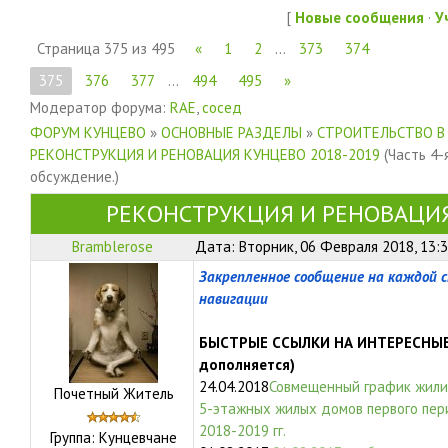
[
Новые сообщения
·
У
Страница
375
из
495
«
1
2
…
373
374
375
376
377
…
494
495
»
Модератор форума:
RAE
,
сосед
ФОРУМ КУНЦЕВО
»
ОСНОВНЫЕ РАЗДЕЛЫ
»
СТРОИТЕЛЬСТВО В
РЕКОНСТРУКЦИЯ И РЕНОВАЦИЯ КУНЦЕВО 2018-2019
(Часть 4-
обсуждение.)
РЕКОНСТРУКЦИЯ И РЕНОВАЦИЯ
Bramblerose
Дата: Вторник, 06 Февраля 2018, 13:
Закрепленное сообщение на каждой 
навигации
БЫСТРЫЕ ССЫЛКИ НА ИНТЕРЕСНЫЕ
дополняется)
24.04.2018
Совмещенный график жилищ
Почетный Житель
5-этажных жилых домов первого пер
2018-2019 гг.
Группа: Кунцевчане