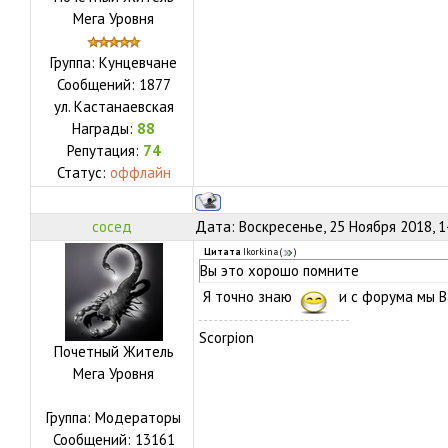
Мега Уровня
Группа: Кунцевчане
Сообщений:
1877
ул.
Кастанаевская
Награды:
88
Репутация:
74
Статус:
оффлайн
сосед
Дата: Воскресенье, 25 Ноября 2018, 
Цитата
Ikorkina
(
)
Вы это хорошо помните
Я точно знаю
и с форума мы В
Scorpion
Почетный Житель
Мега Уровня
Группа: Модераторы
Сообщений:
13161