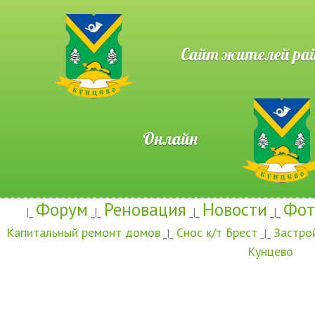
Сайт жителей район
Онлайн
Форум
Реновация
Новости
Фот
|_
_|_
_|_
_|_
Капитальный ремонт домов
Снос к/т Брест
Застро
_|_
_|_
Кунцево