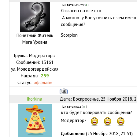
Цитата
Dot149
(
)
Согласен на все сто
А можно у Вас уточнить с чем именн
сообщения?
Scorpion
Почетный Житель
Мега Уровня
Группа: Модераторы
Сообщений:
13161
ул.
Молодогвардейская
Награды:
259
Статус:
оффлайн
Ikorkina
Дата: Воскресенье, 25 Ноября 2018, 
Цитата
сосед
(
)
кто будет копировать сообщения?
Модератор?
Добавлено
(25 Ноября 2018, 21:51)