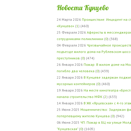
Новости Кунцево
24 Марта 2026
Проишествие: Инцидент на с
«Кунцево»
(
1
) (460)
25 Февраля 2026
Аферисты в мессенджерах
сотрудниками поликлиники
(
0
) (368)
04 Февраля 2026
Чрезвычайное происшеств
подъезде жилого дома на Рублевском шосс
преступников
(
0
) (474)
26 Января 2026
Пожар: В жилом доме на Мо
погибло два человека
(
0
) (439)
22 Января 2026
В Кунцеве задержан поджи
мусорных контейнеров
(
0
) (460)
19 Января 2026
На месте кинотеатра «Брест
начала строительство МФК
(
2
) (633)
14 Января 2026
В ЖК «Ярцевская» с 4-го эта
25 Июня 2025
Мошенничество: Задержан фи
потерпевшему жителю Кунцева
(
0
) (942)
06 Июня 2025
ЧП: Пожар в БЦ на улице Мол
"Кунцевская"
(
0
) (1605)