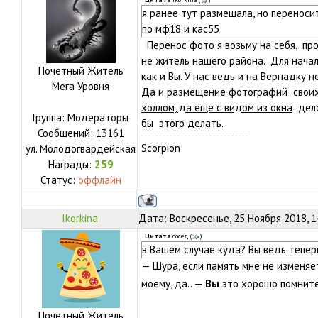
Цитата
Ikorkina
(
)
я ранее тут размещала, но переноси
по мф18 и кас55
Перенос фото я возьму на себя, пр
не житель нашего района. Для начал
Почетный Житель
как и Вы. У нас ведь и на Вернадку 
Мега Уровня
Да и размещение фотографий свои
холлом, да еще с видом из окна
дело
Группа: Модераторы
бы этого делать.
Сообщений:
13161
Scorpion
ул.
Молодогвардейская
Награды:
259
Статус:
оффлайн
Ikorkina
Дата: Воскресенье, 25 Ноября 2018, 
Цитата
сосед
(
)
в Вашем случае куда? Вы ведь тепер
— Шура, если память мне не изменяе
моему, да.. —
Вы
это хорошо помните
Почетный Житель