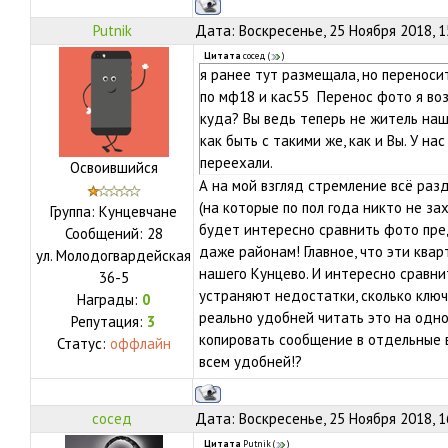
Putnik
Дата: Воскресенье, 25 Ноября 2018, 
Цитата
сосед
(
)
я ранее тут размещала, но переноси
по мф18 и кас55 Перенос фото я воз
куда? Вы ведь теперь не житель на
как быть с такими же, как и Вы. У н
переехали.
Освоившийся
А на мой взгляд стремление всё раз
(на которые по пол года никто не за
Группа: Кунцевчане
будет интересно сравнить фото пре
Сообщений:
28
даже районам! Главное, что эти ква
ул.
Молодогвардейская
нашего Кунцево. И интересно сравни
36-5
устраняют недостатки, сколько ключ
Награды:
0
реально удобней читать это на одно
Репутация:
3
копировать сообщение в отдельные 
Статус:
оффлайн
всем удобней!?
сосед
Дата: Воскресенье, 25 Ноября 2018, 
Цитата
Putnik
(
)