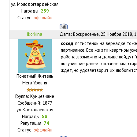
ул.
Молодогвардейская
Награды:
259
Статус:
оффлайн
Ikorkina
Дата: Воскресенье, 25 Ноября 2018, 
сосед
, пятистенок на вернадке тоже
партизанке. Все же эти квартиры у
района, возможно и дальше пойдут "п
получившие ранее отказные квартиры
ждет, но удовлетворит их любопытс
Почетный Житель
Мега Уровня
Группа: Кунцевчане
Сообщений:
1877
ул.
Кастанаевская
Награды:
88
Репутация:
74
Статус:
оффлайн