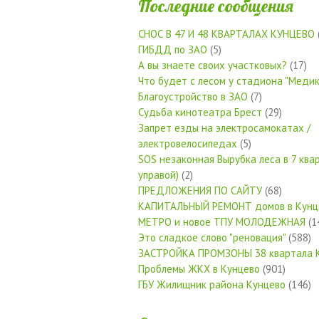
Последние сообщения
СНОС В 47 И 48 КВАРТАЛАХ КУНЦЕВО
ГИБДД по ЗАО
(5)
А вы знаете своих участковых?
(17)
Что будет с лесом у стадиона "Медик
Благоустройство в ЗАО
(7)
Судьба кинотеатра Брест
(29)
Запрет езды на электросамокатах /
электровелосипедах
(5)
SOS незаконная Вырубка леса в 7 квар
управой)
(2)
ПРЕДЛОЖЕНИЯ ПО САЙТУ
(68)
КАПИТАЛЬНЫЙ РЕМОНТ домов в Кунц
МЕТРО и новое ТПУ МОЛОДЕЖНАЯ
(1
Это сладкое слово "реновация"
(588)
ЗАСТРОЙКА ПРОМЗОНЫ 38 квартала 
Проблемы ЖКХ в Кунцево
(901)
ГБУ Жилищник района Кунцево
(146)