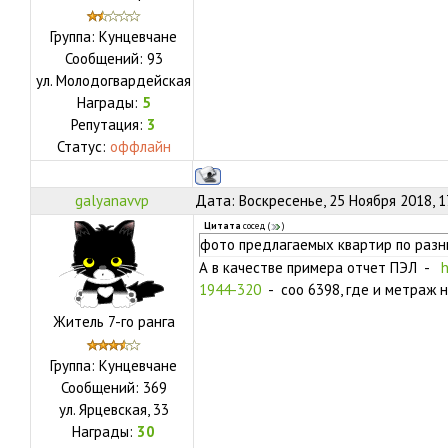
Группа: Кунцевчане
Сообщений:
93
ул.
Молодогвардейская
Награды:
5
Репутация:
3
Статус:
оффлайн
galyanavvp
Дата: Воскресенье, 25 Ноября 2018, 1
Цитата
сосед
(
)
фото предлагаемых квартир по раз
А в качестве примера отчет ПЭЛ -
h
1944-320
- соо 6398, где и метраж 
Житель 7-го ранга
Группа: Кунцевчане
Сообщений:
369
ул.
Ярцевская, 33
Награды:
30