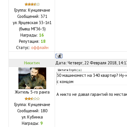
Группа: Кунцевчане
Сообщений:
371
ул.
Ярцевская 33-1п1
(бывш МГ36-5)
Награды:
16
Репутация:
18
Статус:
оффлайн
Никитич
Дата: Четверг, 22 Февраля 2018, 14:1
Цитата
Engels
(
)
30 машиномест на 340 квартир? Ну-
с концом
Житель 5-го ранга
А никто не давал гарантий по местам
Группа: Кунцевчане
Сообщений:
180
ул.
Кубинка
Награды:
9