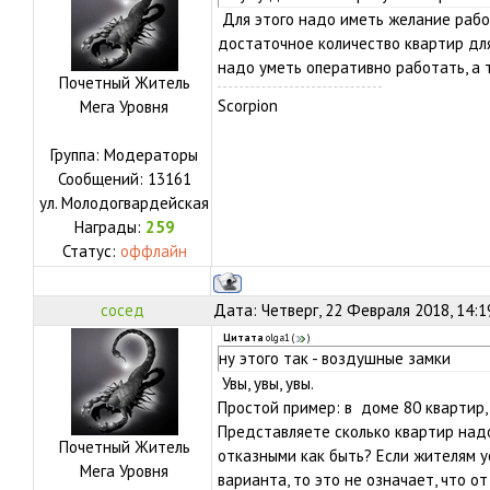
Для этого надо иметь желание рабо
достаточное количество квартир для
надо уметь оперативно работать, а т
Почетный Житель
Scorpion
Мега Уровня
Группа: Модераторы
Сообщений:
13161
ул.
Молодогвардейская
Награды:
259
Статус:
оффлайн
сосед
Дата: Четверг, 22 Февраля 2018, 14:
Цитата
olga1
(
)
ну этого так - воздушные замки
Увы, увы, увы.
Простой пример: в доме 80 квартир,
Представляете сколько квартир над
Почетный Житель
отказными как быть? Если жителям 
Мега Уровня
варианта, то это не означает, что о