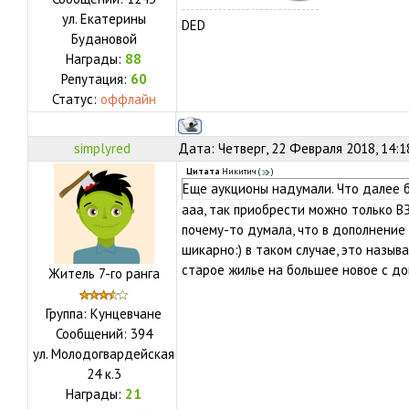
ул.
Екатерины
DED
Будановой
Награды:
88
Репутация:
60
Статус:
оффлайн
simplyred
Дата: Четверг, 22 Февраля 2018, 14:
Цитата
Никитич
(
)
Еще аукционы надумали. Что далее б
ааа, так приобрести можно только В
почему-то думала, что в дополнение 
шикарно:) в таком случае, это называ
старое жилье на большее новое с д
Житель 7-го ранга
Группа: Кунцевчане
Сообщений:
394
ул.
Молодогвардейская
24 к.3
Награды:
21