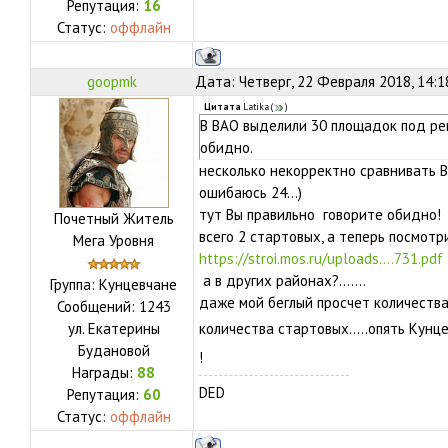
Репутация:
16
Статус:
оффлайн
goopmk
Дата: Четверг, 22 Февраля 2018, 14:
Цитата
Latika
(
)
В ВАО выделили 30 площадок под рено
обидно.
несколько некорректно сравнивать ВА
ошибаюсь 24...)
тут Вы правильно говорите обидно! 
Почетный Житель
всего 2 стартовых, а теперь посмотр
Мега Уровня
https://stroi.mos.ru/uploads....731.pdf
а в других районах?.......
Группа: Кунцевчане
даже мой беглый просчет количества
Сообщений:
1243
ул.
Екатерины
количества стартовых.....опять Кунцев
Будановой
!
Награды:
88
DED
Репутация:
60
Статус:
оффлайн