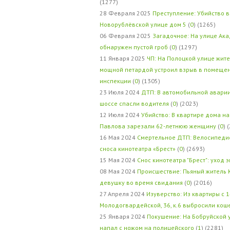
(1277)
28 Февраля 2025
Преступление: Убийство в
Новорублёвской улице дом 5
(
0
) (1265)
06 Февраля 2025
Загадочное: На улице Ак
обнаружен пустой гроб
(
0
) (1297)
11 Января 2025
ЧП: На Полоцкой улице жит
мощной петардой устроил взрыв в помеще
инспекции
(
0
) (1305)
23 Июля 2024
ДТП: В автомобильной авари
шоссе спасли водителя
(
0
) (2023)
12 Июля 2024
Убийство: В квартире дома на
Павлова зарезали 62-летнюю женщину
(
0
) 
16 Мая 2024
Смертельное ДТП: Велосипедис
сноса кинотеатра «Брест»
(
0
) (2693)
15 Мая 2024
Снос кинотеатра "Брест": уход 
08 Мая 2024
Происшествие: Пьяный житель 
девушку во время свидания
(
0
) (2016)
27 Апреля 2024
Изуверство: Из квартиры с 1
Молодогвардейской, 36, к.6 выбросили кош
25 Января 2024
Покушение: На Бобруйской 
напал с ножом на полицейского
(
1
) (2281)