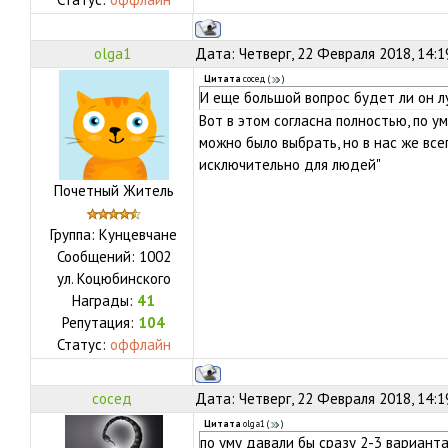
olga1
Дата: Четверг, 22 Февраля 2018, 14:
Цитата
сосед
(
)
И еще большой вопрос будет ли он л
Вот в этом согласна полностью, по у
можно было выбрать, но в нас же всег
исключительно для людей"
Почетный Житель
Группа: Кунцевчане
Сообщений:
1002
ул.
Коцюбинского
Награды:
41
Репутация:
104
Статус:
оффлайн
сосед
Дата: Четверг, 22 Февраля 2018, 14:
Цитата
olga1
(
)
по уму давали бы сразу 2-3 вариант