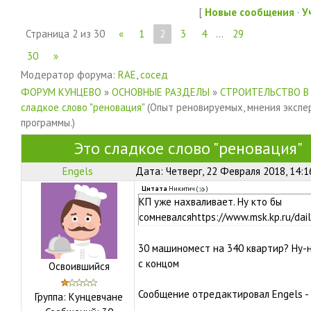
[
Новые сообщения
·
У
Страница
2
из
30
«
1
2
3
4
…
29
30
»
Модератор форума:
RAE
,
сосед
ФОРУМ КУНЦЕВО
»
ОСНОВНЫЕ РАЗДЕЛЫ
»
СТРОИТЕЛЬСТВО В
сладкое слово "реновация"
(Опыт реновируемых, мнения экспе
программы.)
Это сладкое слово "реновация"
Engels
Дата: Четверг, 22 Февраля 2018, 14:
Цитата
Никитич
(
)
КП уже нахваливает. Ну кто бы
сомневалсяhttps://www.msk.kp.ru/dai
30 машиномест на 340 квартир? Ну-
с концом
Освоившийся
Сообщение отредактировал
Engels
-
Группа: Кунцевчане