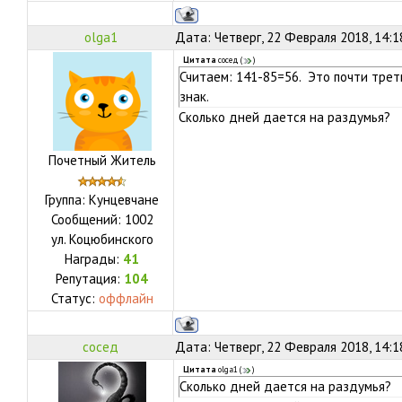
olga1
Дата: Четверг, 22 Февраля 2018, 14:
Цитата
сосед
(
)
Считаем: 141-85=56. Это почти трет
знак.
Сколько дней дается на раздумья?
Почетный Житель
Группа: Кунцевчане
Сообщений:
1002
ул.
Коцюбинского
Награды:
41
Репутация:
104
Статус:
оффлайн
сосед
Дата: Четверг, 22 Февраля 2018, 14:
Цитата
olga1
(
)
Сколько дней дается на раздумья?