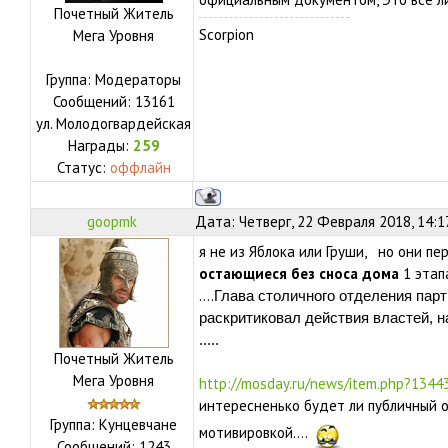
Почетный Житель
Scorpion
Мега Уровня
Группа: Модераторы
Сообщений:
13161
ул.
Молодогвардейская
Награды:
259
Статус:
оффлайн
goopmk
Дата: Четверг, 22 Февраля 2018, 14:1
я не из Яблока или Груши, но они пе
остающиеся без сноса дома
1 этап
....
Глава столичного отделения пар
раскритиковал действия властей, 
.....
Почетный Житель
Мега Уровня
http://mosday.ru/news/item.php?134
интересненько будет ли публичный от
Группа: Кунцевчане
мотивировкой....
Сообщений:
1243