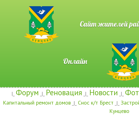
Сайт жителей район
Онлайн
Форум
Реновация
Новости
Фот
|_
_|_
_|_
_|_
Капитальный ремонт домов
Снос к/т Брест
Застро
_|_
_|_
Кунцево