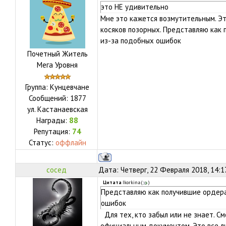
это НЕ удивительно
Мне это кажется возмутительным. Эт
косяков позорных. Представляю как
из-за подобных ошибок
Почетный Житель
Мега Уровня
Группа: Кунцевчане
Сообщений:
1877
ул.
Кастанаевская
Награды:
88
Репутация:
74
Статус:
оффлайн
сосед
Дата: Четверг, 22 Февраля 2018, 14:1
Цитата
Ikorkina
(
)
Представляю как получившие ордера
ошибок
Для тех, кто забыл или не знает. С
официальным документом, Это все л