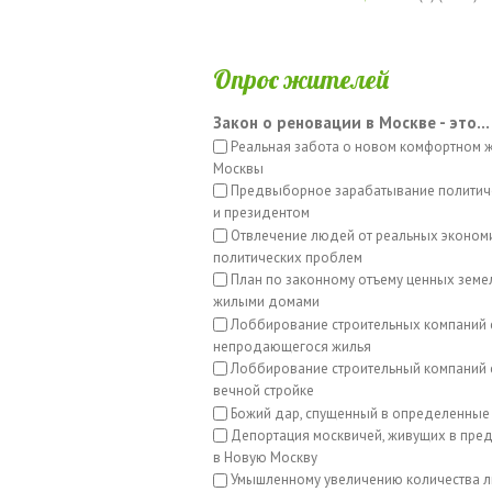
Опрос жителей
Закон о реновации в Москве - это...
Реальная забота о новом комфортном 
Москвы
Предвыборное зарабатывание политич
и президентом
Отвлечение людей от реальных эконом
политических проблем
План по законному отъему ценных земе
жилыми домами
Лоббирование строительных компаний 
непродающегося жилья
Лоббирование строительный компаний с
вечной стройке
Божий дар, спущенный в определенные
Депортация москвичей, живущих в пред
в Новую Москву
Умышленному увеличению количества л