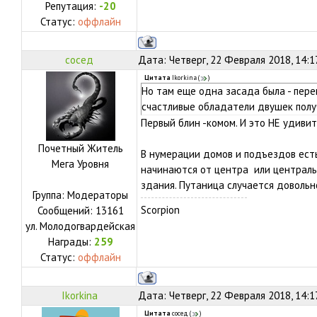
Репутация:
-20
Статус:
оффлайн
сосед
Дата: Четверг, 22 Февраля 2018, 14:1
Цитата
Ikorkina
(
)
Но там еще одна засада была - пер
счастливые обладатели двушек полу
Первый блин -комом. И это НЕ удивит
Почетный Житель
В нумерации домов и подъездов есть
Мега Уровня
начинаются от центра или централь
здания. Путаница случается довольн
Группа: Модераторы
Scorpion
Сообщений:
13161
ул.
Молодогвардейская
Награды:
259
Статус:
оффлайн
Ikorkina
Дата: Четверг, 22 Февраля 2018, 14:1
Цитата
сосед
(
)