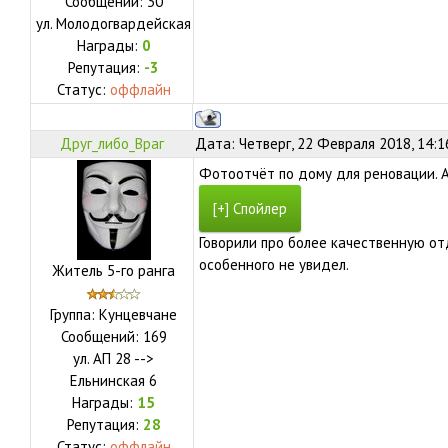
Сообщений:
30
ул.
Молодогвардейская
Награды:
0
Репутация:
-3
Статус:
оффлайн
Друг_либо_Враг
Дата: Четверг, 22 Февраля 2018, 14:
Фотоотчёт по дому для реновации. Ад
Говорили про более качественную отд
особенного не увидел.
Житель 5-го ранга
Группа: Кунцевчане
Сообщений:
169
ул.
АП 28 -->
Ельнинская 6
Награды:
15
Репутация:
28
Статус:
оффлайн