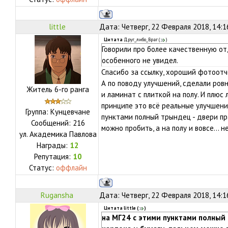
little
Дата: Четверг, 22 Февраля 2018, 14:
Цитата
Друг_либо_Враг
(
)
Говорили про более качественную отд
особенного не увидел.
Спасибо за ссылку, хороший фотоотч
А по поводу улучшений, сделали ровн
Житель 6-го ранга
и ламинат с плиткой на полу. И плюс 
принципе это всё реальные улучшения
Группа: Кунцевчане
пунктами полный трындец - двери пр
Сообщений:
216
можно пробить, а на полу и вовсе... н
ул.
Академика Павлова
Награды:
12
Репутация:
10
Статус:
оффлайн
Rugansha
Дата: Четверг, 22 Февраля 2018, 14:
Цитата
little
(
)
на МГ24 с этими пунктами полный 