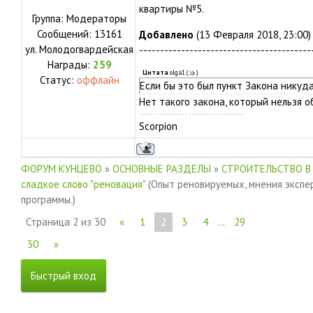
квартиры №5.
Группа: Модераторы
Сообщений:
13161
Добавлено
(13 Февраля 2018, 23:00)
ул.
Молодогвардейская
-----------------------------------------
Награды:
259
Цитата
olga1
(
)
Статус:
оффлайн
Если бы это был пункт Закона никуд
Нет такого закона, который нельзя о
Scorpion
ФОРУМ КУНЦЕВО
»
ОСНОВНЫЕ РАЗДЕЛЫ
»
СТРОИТЕЛЬСТВО В
сладкое слово "реновация"
(Опыт реновируемых, мнения экспе
программы.)
Страница
2
из
30
«
1
2
3
4
…
29
30
»