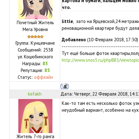
картона и бумаги, пальцем можно п
что.
little
, зато на Ярцевской,24 метраж
Почетный Житель
реновационной квартире будут дела
Мега Уровня
Добавлено
(10 Февраля 2018, 17:30)
Группа: Кунцевчане
-----------------------------------------
Сообщений:
2538
Тут ещё больше фоток квартиры,пол
ул.
Коцюбинского
http://www.snos5.ru/phpBB3/viewtop
Награды:
83
Репутация:
85
Статус:
оффлайн
kefakh
Дата: Четверг, 22 Февраля 2018, 14:1
Как-то там есть несколько фоток узк
неудобный вариант, особенно на кух
Житель 7-го ранга