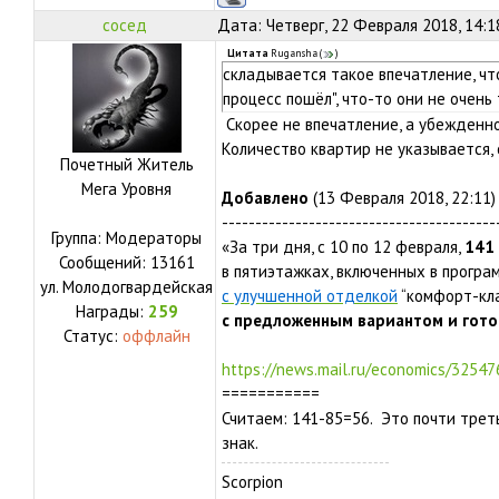
сосед
Дата: Четверг, 22 Февраля 2018, 14:
Цитата
Rugansha
(
)
складывается такое впечатление, чт
процесс пошёл", что-то они не очень 
Скорее не впечатление, а убежденно
Количество квартир не указывается, 
Почетный Житель
Мега Уровня
Добавлено
(13 Февраля 2018, 22:11)
-----------------------------------------
Группа: Модераторы
«За три дня, с 10 по 12 февраля,
141
Сообщений:
13161
в пятиэтажках, включенных в програ
ул.
Молодогвардейская
с улучшенной отделкой
“комфорт-кла
Награды:
259
с предложенным вариантом и гото
Статус:
оффлайн
https://news.mail.ru/economics/32547
===========
Считаем: 141-85=56. Это почти трет
знак.
Scorpion