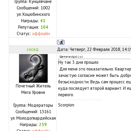
Группа: Кунцевчане
Сообщений:
1002
ул.
Коцюбинского
Награды:
41
Репутация:
104
Статус:
оффлайн
сосед
Дата: Четверг, 22 Февраля 2018, 14:
Цитата
olga1
(
)
Ну так 3 дня прошло
Для меня это показательно. Квартира
зачастую согласие может быть добр
безысходности. Ведь сам процесс ещ
Почетный Житель
куда последует второй вариант. И е
Мега Уровня
первого.
Scorpion
Группа: Модераторы
Сообщений:
13161
ул.
Молодогвардейская
Награды:
259
Статус:
оффлайн