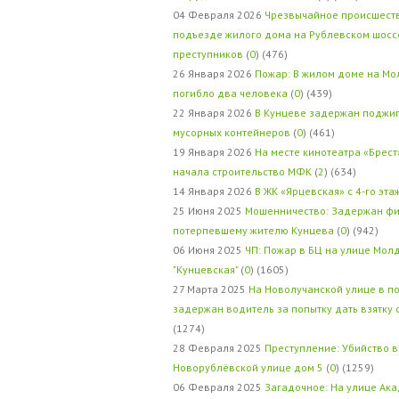
04 Февраля 2026
Чрезвычайное происшеств
подъезде жилого дома на Рублевском шосс
преступников
(
0
) (476)
26 Января 2026
Пожар: В жилом доме на Мо
погибло два человека
(
0
) (439)
22 Января 2026
В Кунцеве задержан поджи
мусорных контейнеров
(
0
) (461)
19 Января 2026
На месте кинотеатра «Брест
начала строительство МФК
(
2
) (634)
14 Января 2026
В ЖК «Ярцевская» с 4-го эта
25 Июня 2025
Мошенничество: Задержан фи
потерпевшему жителю Кунцева
(
0
) (942)
06 Июня 2025
ЧП: Пожар в БЦ на улице Мол
"Кунцевская"
(
0
) (1605)
27 Марта 2025
На Новолучанской улице в п
задержан водитель за попытку дать взятку
(1274)
28 Февраля 2025
Преступление: Убийство в
Новорублёвской улице дом 5
(
0
) (1259)
06 Февраля 2025
Загадочное: На улице Ак