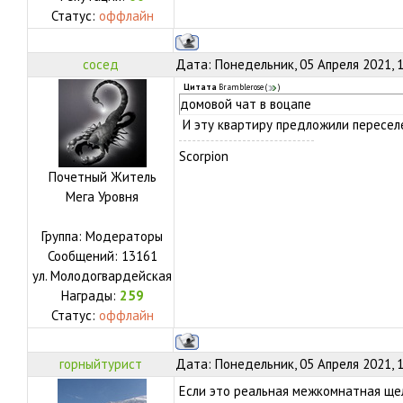
Статус:
оффлайн
сосед
Дата: Понедельник, 05 Апреля 2021, 
Цитата
Bramblerose
(
)
домовой чат в воцапе
И эту квартиру предложили пересел
Scorpion
Почетный Житель
Мега Уровня
Группа: Модераторы
Сообщений:
13161
ул.
Молодогвардейская
Награды:
259
Статус:
оффлайн
горныйтурист
Дата: Понедельник, 05 Апреля 2021, 
Если это реальная межкомнатная щел