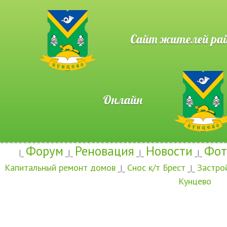
Сайт жителей район
Онлайн
Форум
Реновация
Новости
Фот
|_
_|_
_|_
_|_
Капитальный ремонт домов
Снос к/т Брест
Застро
_|_
_|_
Кунцево