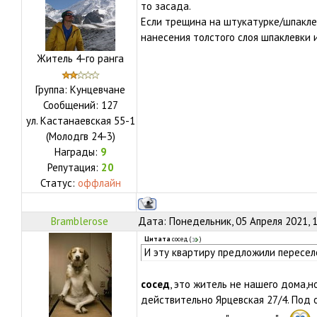
то засада.
Если трещина на штукатурке/шпаклев
нанесения толстого слоя шпаклевки 
Житель 4-го ранга
Группа: Кунцевчане
Сообщений:
127
ул.
Кастанаевская 55-1
(Молодгв 24-3)
Награды:
9
Репутация:
20
Статус:
оффлайн
Bramblerose
Дата: Понедельник, 05 Апреля 2021, 
Цитата
сосед
(
)
И эту квартиру предложили пересел
сосед
, это житель не нашего дома,н
действительно Ярцевская 27/4. Под