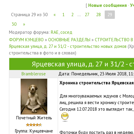
[
Новые сообщения
·
У
Страница
29
из
30
«
1
2
…
27
28
29
30
»
Модератор форума:
RAE
,
сосед
ФОРУМ КУНЦЕВО
»
ОСНОВНЫЕ РАЗДЕЛЫ
»
СТРОИТЕЛЬСТВО В
Ярцевская улица, д. 27 и 31/2 - строительство новых домов
(Х
строительства в фото и в словах)
Ярцевская улица, д. 27 и 31/2 -
Bramblerose
Дата: Понедельник, 23 Июля 2018, 11
Хроника строительства Ярцевская,
Для многоуважаемых ждунов с Моло
лиц, решила я вести хронику строите
Сегодня 12.07.2018 это выглядит та
Почетный Житель
Группа: Кунцевчане
Фоточки буду постить раз в неделю,