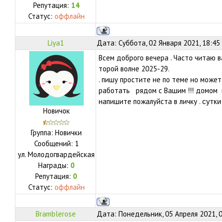
Репутация:
14
Статус:
оффлайн
Liya1
Дата: Суббота, 02 Января 2021, 18:45
Всем доброго вечера . Часто читаю 
торой волне 2025-29.
. пишу простите не по теме но може
работать рядом с Вашим !!! домом
напишите пожалуйста в личку .
сутки
Новичок
Группа: Новички
Сообщений:
1
ул.
Молодогвардейская
Награды:
0
Репутация:
0
Статус:
оффлайн
Bramblerose
Дата: Понедельник, 05 Апреля 2021, 