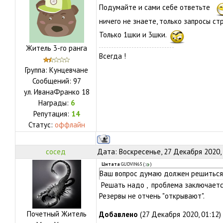
Подумайте и сами себе ответьте
ничего не знаете, только запросы 
Только 1шки и 3шки.
Житель 3-го ранга
Всегда !
Группа: Кунцевчане
Сообщений:
97
ул.
ИванаФранко 18
Награды:
6
Репутация:
14
Статус:
оффлайн
сосед
Дата: Воскресенье, 27 Декабря 2020,
Цитата
GUDVIN65
(
)
Ваш вопрос думаю должен решиться к
Решать надо , проблема заключаетс
Резервы не отчень "открывают".
Почетный Житель
Добавлено
(27 Декабря 2020, 01:12)