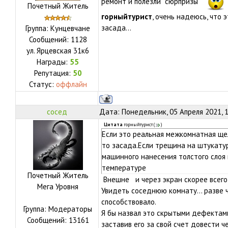
ремонт и полезли "сюрпризы"
Почетный Житель
горныйтурист
, очень надеюсь, что 
засада...
Группа: Кунцевчане
Сообщений:
1128
ул.
Ярцевская 31к6
Награды:
55
Репутация:
50
Статус:
оффлайн
сосед
Дата: Понедельник, 05 Апреля 2021, 
Цитата
горныйтурист
(
)
Если это реальная межкомнатная ще
то засада.Если трещина на штукатур
машинного нанесения толстого слоя
температуре
Почетный Житель
Внешне и через экран скорее всего
Мега Уровня
Увидеть соседнюю комнату... разве 
способствовало.
Группа: Модераторы
Я бы назвал это скрытыми дефектами
Сообщений:
13161
заставив его за свой счет довести ч