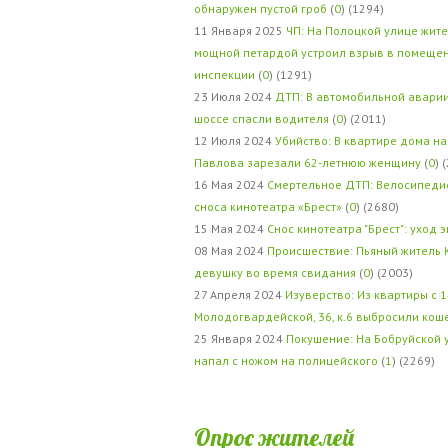
обнаружен пустой гроб
(
0
) (1294)
11 Января 2025
ЧП: На Полоцкой улице жит
мощной петардой устроил взрыв в помеще
инспекции
(
0
) (1291)
23 Июля 2024
ДТП: В автомобильной авари
шоссе спасли водителя
(
0
) (2011)
12 Июля 2024
Убийство: В квартире дома на
Павлова зарезали 62-летнюю женщину
(
0
) 
16 Мая 2024
Смертельное ДТП: Велосипедис
сноса кинотеатра «Брест»
(
0
) (2680)
15 Мая 2024
Снос кинотеатра "Брест": уход 
08 Мая 2024
Происшествие: Пьяный житель 
девушку во время свидания
(
0
) (2003)
27 Апреля 2024
Изуверство: Из квартиры с 1
Молодогвардейской, 36, к.6 выбросили кош
25 Января 2024
Покушение: На Бобруйской 
напал с ножом на полицейского
(
1
) (2269)
Опрос жителей