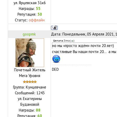
ул.
Ярцевская 31к6
Награды:
55
Репутация:
50
Статус:
оффлайн
goopmk
Дата: Понедельник, 05 Апреля 2021, 
Цитата
Zima
(
)
но мы «просто ждём» почти 20 лет)
счастливые Вы наши почти 20... а мы н
DED
Почетный Житель
Мега Уровня
Группа: Кунцевчане
Сообщений:
1243
ул.
Екатерины
Будановой
Награды:
88
Репутация:
60