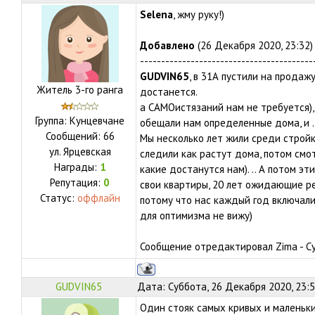
Selena
, жму руку!)
Добавлено
(26 Декабря 2020, 23:32)
-----------------------------------------
GUDVIN65
, в 31А пустили на продаж
Житель 3-го ранга
достанется.
а САМОистязаний нам не требуется),
Группа: Кунцевчане
обещали нам определенные дома, и ...
Сообщений:
66
Мы несколько лет жили среди стройки
ул.
Ярцевская
следили как растут дома, потом смо
Награды:
1
какие достанутся нам). .. А потом эт
Репутация:
0
свои квартиры, 20 лет ожидающие ре
Статус:
оффлайн
потому что нас каждый год включали
для оптимизма не вижу)
Сообщение отредактировал
Zima
-
С
GUDVIN65
Дата: Суббота, 26 Декабря 2020, 23:
Один стояк самых кривых и маленьки