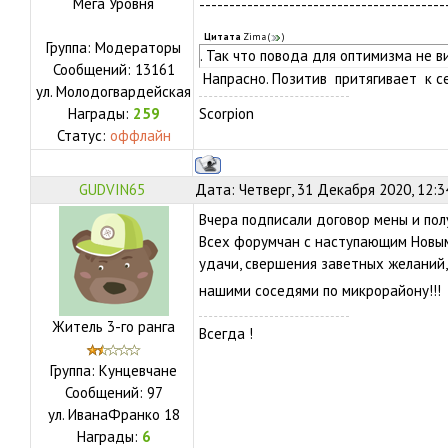
Мега Уровня
-----------------------------------------
Цитата
Zima
(
)
Группа: Модераторы
. Так что повода для оптимизма не в
Сообщений:
13161
Напрасно. Позитив притягивает к се
ул.
Молодогвардейская
Награды:
259
Scorpion
Статус:
оффлайн
GUDVIN65
Дата: Четверг, 31 Декабря 2020, 12:
Вчера подписали договор мены и полу
Всех форумчан с наступающим Новым 
удачи, свершения заветных желаний,
нашими соседями по микрорайону!!!
Житель 3-го ранга
Всегда !
Группа: Кунцевчане
Сообщений:
97
ул.
ИванаФранко 18
Награды:
6