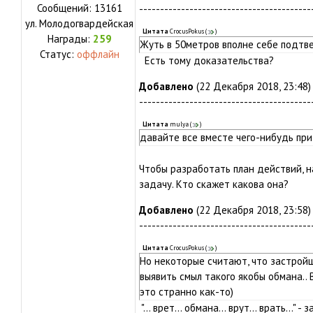
Сообщений:
13161
-----------------------------------------
ул.
Молодогвардейская
Цитата
CrocusPokus
(
)
Награды:
259
Жуть в 50метров вполне себе подтв
Статус:
оффлайн
Есть тому доказательства?
Добавлено
(22 Декабря 2018, 23:48)
-----------------------------------------
Цитата
mulya
(
)
давайте все вместе чего-нибудь пр
Чтобы разработать план действий, 
задачу. Кто скажет какова она?
Добавлено
(22 Декабря 2018, 23:58)
-----------------------------------------
Цитата
CrocusPokus
(
)
Но некоторые считают, что застройщ
выявить смыл такого якобы обмана.. 
это странно как-то)
"... врет... обмана... врут... врать...