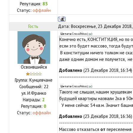
Репутация:
85
Статус:
оффлайн
Гость
Дата: Воскресенье, 23 Декабря 2018,
Цитата
CrocusPokus
(
)
Конечно есть, КОНСТИТУЦИЯ, но по о
если это будет массово, тогда буду
В конституции ничего толком не ска
даже одним домом не получится, не 
Освоившийся
Добавлено
(23 Декабря 2018, 16:34)
-----------------------------------------
Группа: Кунцевчане
Сообщений:
22
Цитата
CrocusPokus
(
)
Такого не слышал, нашим хрущевкам
ул.
И.Франко
будущей квартиры назвали 2ка в 50
Награды:
2
У меня сейчас 54 кв.м. Значит башня
Репутация:
0
Статус:
оффлайн
Добавлено
(23 Декабря 2018, 16:36)
-----------------------------------------
Массово отказаться
от
переселения 