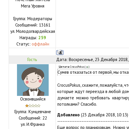
Мега Уровня
Группа: Модераторы
Сообщений:
13161
ул.
Молодогвардейская
Награды:
259
Статус:
оффлайн
Гость
Дата: Воскресенье, 23 Декабря 2018,
Цитата
CrocusPokus
(
)
Сумев отказаться от первой, мы отк
CrocusPokus, скажите, пожалуйста, чт
которые ждут переезда в любой дом
думаете можно требовать квартиру
Освоившийся
потолками? Спасибо.
Группа: Кунцевчане
Добавлено
(23 Декабря 2018, 10:13)
Сообщений:
22
-----------------------------------------
ул.
И.Франко
Еще вопрос по планировкам. Нужно у