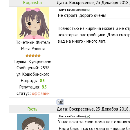
Rugansha
Дата: Воскресенье, 23 Декабря 2018,
Цитата
CrocusPokus
(
)
Не строят, дорого очень!
Полностью из кирпича может и не ст
некоторые застройщики. Дома смотр
вид на много - много лет.
Почетный Житель
Мега Уровня
Группа: Кунцевчане
Сообщений:
2538
ул.
Коцюбинского
Награды:
83
Репутация:
85
Статус:
оффлайн
Гость
Дата: Воскресенье, 23 Декабря 2018,
Цитата
CrocusPokus
(
)
У нас пока за свои дома нет единог
Надо было тсж создавать - проще бы