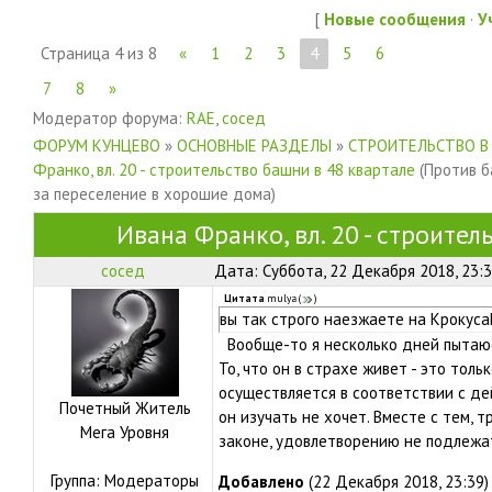
[
Новые сообщения
·
У
Страница
4
из
8
«
1
2
3
4
5
6
7
8
»
Модератор форума:
RAE
,
сосед
ФОРУМ КУНЦЕВО
»
ОСНОВНЫЕ РАЗДЕЛЫ
»
СТРОИТЕЛЬСТВО В
Франко, вл. 20 - строительство башни в 48 квартале
(Против б
за переселение в хорошие дома)
Ивана Франко, вл. 20 - строите
сосед
Дата: Суббота, 22 Декабря 2018, 23:
Цитата
mulya
(
)
вы так строго наезжаете на Крокус
Вообще-то я несколько дней пыта
То, что он в страхе живет - это тол
осуществляется в соответствии с д
Почетный Житель
он изучать не хочет. Вместе с тем, 
Мега Уровня
законе, удовлетворению не подлежа
Группа: Модераторы
Добавлено
(22 Декабря 2018, 23:39)