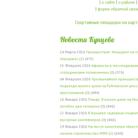
|
|
|
о сайте
о районе
|
форма обратной связ
Спортивные площадки на карт
Новости Кунцево
24 Марта 2026
Проишествие: Инцидент на с
«Кунцево»
(
1
) (475)
25 Февраля 2026
Аферисты в мессенджерах
сотрудниками поликлиники
(
0
) (376)
04 Февраля 2026
Чрезвычайное происшеств
подъезде жилого дома на Рублевском шосс
преступников
(
0
) (484)
26 Января 2026
Пожар: В жилом доме на Мо
погибло два человека
(
0
) (446)
22 Января 2026
В Кунцеве задержан поджи
мусорных контейнеров
(
0
) (466)
19 Января 2026
На месте кинотеатра «Брест
начала строительство МФК
(
2
) (640)