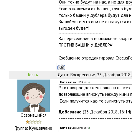
Они точно будут на нас, а не для др
Если откажемся от башен, точно буду
только башни у дублера будут для 
Вы поймите, что они не откажутся от
выгоден будет!
За переселение в нормальные кварти
ПРОТИВ БАШНИ У ДУБЛЕРА!
Сообщение отредактировал
CrocusP
Гость
Дата: Воскресенье, 23 Декабря 2018,
Цитата
CrocusPokus
(
)
Этот вопрос должен волновать всех т
позволяющие впихнуть между ними 
Если получится как-то выпихнуть эт
Добавлено
(23 Декабря 2018, 16:14)
Освоившийся
-----------------------------------------
Группа: Кунцевчане
Цитата
CrocusPokus
(
)