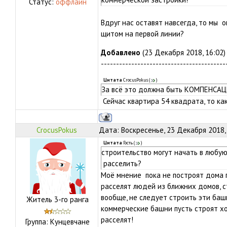
Статус:
оффлайн
Вдруг нас оставят навсегда, то мы 
щитом на первой линии?
Добавлено
(23 Декабря 2018, 16:02)
-----------------------------------------
Цитата
CrocusPokus
(
)
За всё это должна быть КОМПЕНСА
Сейчас квартира 54 квадрата, то ка
CrocusPokus
Дата: Воскресенье, 23 Декабря 2018,
Цитата
Гость
(
)
строительство могут начать в любую 
расселить?
Моё мнение пока не построят дома 
расселят людей из ближних домов, 
вообще, не следует строить эти башн
Житель 3-го ранга
коммерческие башни пусть строят хо
расселят!
Группа: Кунцевчане