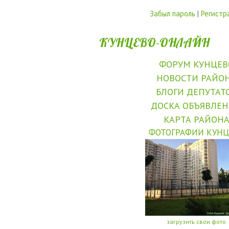
Забыл пароль
|
Регистр
КУНЦЕВО-ОНЛАЙН
ФОРУМ КУНЦЕВ
НОВОСТИ РАЙО
БЛОГИ ДЕПУТАТ
ДОСКА ОБЪЯВЛЕ
КАРТА РАЙОН
ФОТОГРАФИИ КУНЦ
загрузить свои фото