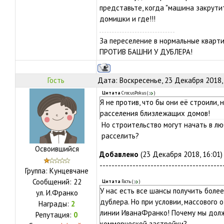
представьте, когда "машина закрути
домишки и где!!!
За переселение в нормальные кварти
ПРОТИВ БАШНИ У ДУБЛЕРА!
Гость
Дата: Воскресенье, 23 Декабря 2018,
Цитата
CrocusPokus
(
)
Я не против, что бы они её строили, 
расселения близлежащих домов!
Но строительство могут начать в лю
расселить?
Освоившийся
Добавлено
(23 Декабря 2018, 16:01)
-----------------------------------------
Группа: Кунцевчане
Сообщений:
22
Цитата
Гость
(
)
У нас есть все шансы получить более
ул.
И.Франко
дублера. Но при условии, массового 
Награды:
2
линии ИванаФранко! Почему мы дол
Репутация:
0
коммерческой застройки?