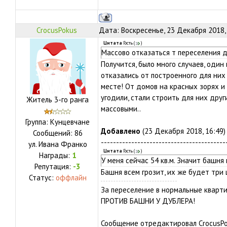
CrocusPokus
Дата: Воскресенье, 23 Декабря 2018,
Цитата
Гость
(
)
Массово отказаться т переселения 
Получится, было много случаев, один
отказались от построенного для них
месте! От домов на красных зорях и
угодили, стали строить для них друг
Житель 3-го ранга
массовыми..
Группа: Кунцевчане
Добавлено
(23 Декабря 2018, 16:49)
Сообщений:
86
-----------------------------------------
ул.
Ивана Франко
Цитата
Гость
(
)
Награды:
1
У меня сейчас 54 кв.м. Значит башня
Репутация:
-3
Башня всем грозит, их же будет три 
Статус:
оффлайн
За переселение в нормальные кварти
ПРОТИВ БАШНИ У ДУБЛЕРА!
Сообщение отредактировал
CrocusP