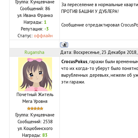
Группа: Кунцевчане
За переселение в нормальные кварти
Сообщений:
86
ПРОТИВ БАШНИ У ДУБЛЕРА!
ул.
Ивана Франко
Награды:
1
Сообщение отредактировал
CrocusP
Репутация:
-3
Статус:
оффлайн
Rugansha
Дата: Воскресенье, 23 Декабря 2018,
CrocusPokus
, гаражи были временны
что их когда-то уберут было понятно
вырубленных деревьях, нежели об уж
эти гаражи.
Почетный Житель
Мега Уровня
Группа: Кунцевчане
Сообщений:
2538
ул.
Коцюбинского
Награды:
83