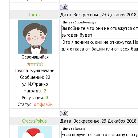
Гость
Дата: Воскресенье, 23 Декабря 2018,
Цитата
CrocusPokus
(
)
Вы поймите, что они не откажутся о
выгоден будет!
Это я понимаю, они не откажутся. Н
для отказа от башни или от всех ба
Освоившийся
Группа: Кунцевчане
Сообщений:
22
ул.
И.Франко
Награды:
2
Репутация:
0
Статус:
оффлайн
CrocusPokus
Дата: Воскресенье, 23 Декабря 2018,
Цитата
Гость
(
)
Если получится как-то выпихнуть эт