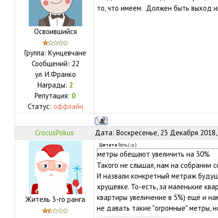
то, что имеем. Должен быть выход и
Освоившийся
Группа: Кунцевчане
Сообщений:
22
ул.
И.Франко
Награды:
2
Репутация:
0
Статус:
оффлайн
CrocusPokus
Дата: Воскресенье, 23 Декабря 2018,
Цитата
Гость
(
)
метры обещают увеличить на 30%
Такого не слышал, нам на собрании 
И назвали конкретный метраж будуще
хрущевке. То-есть, за маленькие кв
квартиры увеличение в 5%) ещё и наме
Житель 3-го ранга
не давать такие "огромные" метры, 