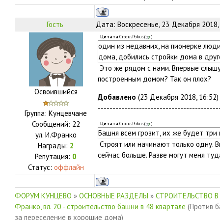
Гость
Дата: Воскресенье, 23 Декабря 2018,
Цитата
CrocusPokus
(
)
один из недавних, на пионерке люди
дома, добились стройки дома в друг
Это же рядом с нами. Впервые слышу
построенным домом? Так он плох?
Освоившийся
Добавлено
(23 Декабря 2018, 16:52)
-----------------------------------------
Группа: Кунцевчане
Сообщений:
22
Цитата
CrocusPokus
(
)
Башня всем грозит, их же будет три
ул.
И.Франко
Строят или начинают только одну. Вы
Награды:
2
сейчас больше. Разве могут меня ту
Репутация:
0
Статус:
оффлайн
ФОРУМ КУНЦЕВО
»
ОСНОВНЫЕ РАЗДЕЛЫ
»
СТРОИТЕЛЬСТВО В
Франко, вл. 20 - строительство башни в 48 квартале
(Против б
за переселение в хорошие дома)