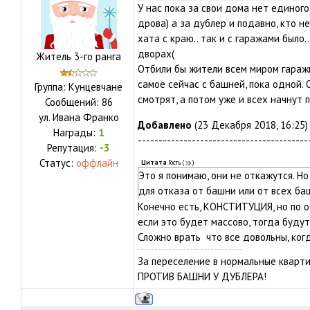
У нас пока за свои дома нет единого 
дрова) а за дублер и подавно, кто н
хата с краю.. так и с гаражами было
дворах(
Житель 3-го ранга
Отбили бы жители всем миром гаражи
самое сейчас с башней, пока одной. 
Группа: Кунцевчане
смотрят, а потом уже и всех начнут 
Сообщений:
86
ул.
Ивана Франко
Добавлено
(23 Декабря 2018, 16:25)
Награды:
1
-----------------------------------------
Репутация:
-3
Статус:
оффлайн
Цитата
Гость
(
)
Это я понимаю, они не откажутся. Н
для отказа от башни или от всех ба
Конечно есть, КОНСТИТУЦИЯ, но по о
если это будет массово, тогда буду
Сложно врать что все довольны, ког
За переселение в нормальные кварти
ПРОТИВ БАШНИ У ДУБЛЕРА!