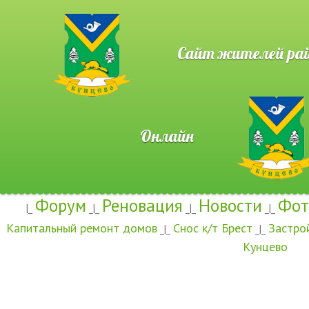
Сайт жителей район
Онлайн
Форум
Реновация
Новости
Фот
|_
_|_
_|_
_|_
Капитальный ремонт домов
Снос к/т Брест
Застро
_|_
_|_
Кунцево