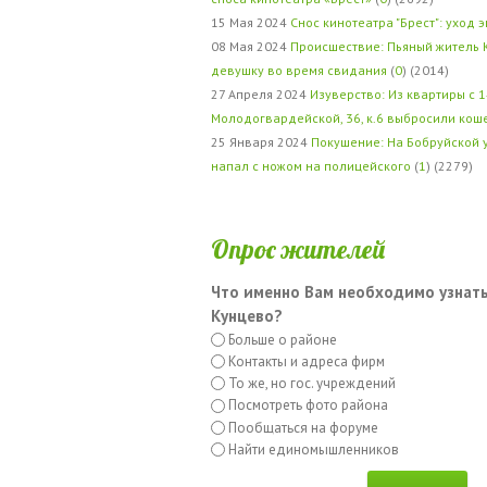
15 Мая 2024
Снос кинотеатра "Брест": уход 
08 Мая 2024
Происшествие: Пьяный житель 
девушку во время свидания
(
0
) (2014)
27 Апреля 2024
Изуверство: Из квартиры с 1
Молодогвардейской, 36, к.6 выбросили кош
25 Января 2024
Покушение: На Бобруйской 
напал с ножом на полицейского
(
1
) (2279)
Опрос жителей
Что именно Вам необходимо узнать
Кунцево?
Больше о районе
Контакты и адреса фирм
То же, но гос. учреждений
Посмотреть фото района
Пообщаться на форуме
Найти единомышленников