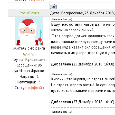
CrocusPokus
Дата: Воскресенье, 23 Декабря 2018,
Цитата
Гость
(
)
Вдруг нас оставят навсегда, то мы 
щитом на первой линии?
Этот вопрос должен волновать всех т
позволяющие впихнуть между ними 
везде куда хватит сил обращения, ч
Житель 3-го ранга
начинать в их дворе, вплотную к дом
Группа: Кунцевчане
Добавлено
(23 Декабря 2018, 16:08)
Сообщений:
86
-----------------------------------------
ул.
Ивана Франко
Цитата
Гость
(
)
Награды:
1
Кирпич - это кирпич, но строят ли се
Репутация:
-3
Не строят, дорого очень! Но суть воп
Статус:
оффлайн
пусть хоть большими метрами и высо
Добавлено
(23 Декабря 2018, 16:10)
-----------------------------------------
Цитата
Гость
(
)