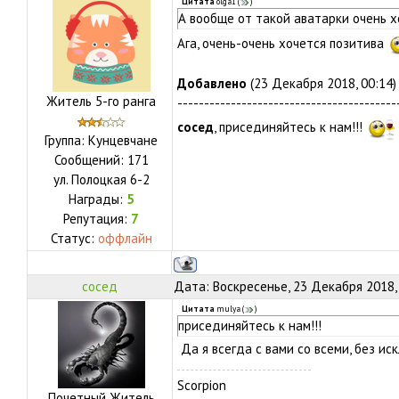
Цитата
olga1
(
)
А вообще от такой аватарки очень х
Ага, очень-очень хочется позитива
Добавлено
(23 Декабря 2018, 00:14)
Житель 5-го ранга
-----------------------------------------
сосед
, присединяйтесь к нам!!!
Группа: Кунцевчане
Сообщений:
171
ул.
Полоцкая 6-2
Награды:
5
Репутация:
7
Статус:
оффлайн
сосед
Дата: Воскресенье, 23 Декабря 2018,
Цитата
mulya
(
)
присединяйтесь к нам!!!
Да я всегда с вами со всеми, без ис
Scorpion
Почетный Житель