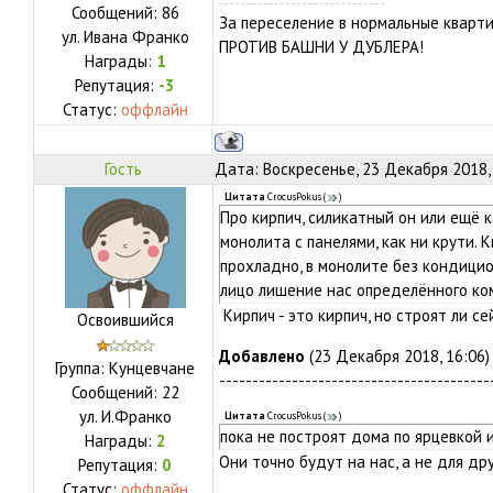
Сообщений:
86
За переселение в нормальные кварти
ул.
Ивана Франко
ПРОТИВ БАШНИ У ДУБЛЕРА!
Награды:
1
Репутация:
-3
Статус:
оффлайн
Гость
Дата: Воскресенье, 23 Декабря 2018,
Цитата
CrocusPokus
(
)
Про кирпич, силикатный он или ещё к
монолита с панелями, как ни крути. К
прохладно, в монолите без кондицио
лицо лишение нас определённого ко
Кирпич - это кирпич, но строят ли се
Освоившийся
Добавлено
(23 Декабря 2018, 16:06)
Группа: Кунцевчане
-----------------------------------------
Сообщений:
22
ул.
И.Франко
Цитата
CrocusPokus
(
)
пока не построят дома по ярцевкой
Награды:
2
Они точно будут на нас, а не для др
Репутация:
0
Статус:
оффлайн