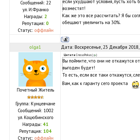
если ухудшают условия, пусть хоть 
Сообщений:
22
возместят!
ул.
И.Франко
Как же это все рассчитать? Я бы согл
Награды:
2
обещают увеличить на 30%.
Репутация:
0
Статус:
оффлайн
olga1
Дата: Воскресенье, 23 Декабря 2018,
Цитата
CrocusPokus
(
)
Вы поймите, что они не откажутся о
выгоден будет!
То есть, если все таки откажутся, с
Вам, как к гаранту сего проекта
Почетный Житель
Группа: Кунцевчане
Сообщений:
1002
ул.
Коцюбинского
Награды:
41
Репутация:
104
Статус:
оффлайн