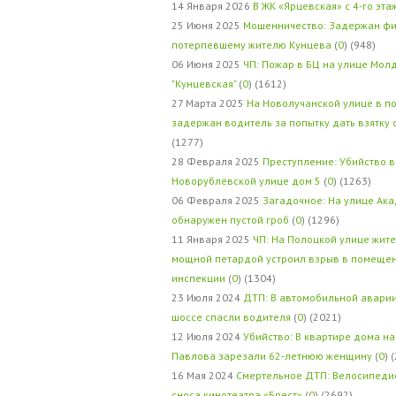
14 Января 2026
В ЖК «Ярцевская» с 4-го эта
25 Июня 2025
Мошенничество: Задержан фи
потерпевшему жителю Кунцева
(
0
) (948)
06 Июня 2025
ЧП: Пожар в БЦ на улице Мол
"Кунцевская"
(
0
) (1612)
27 Марта 2025
На Новолучанской улице в п
задержан водитель за попытку дать взятку
(1277)
28 Февраля 2025
Преступление: Убийство в
Новорублёвской улице дом 5
(
0
) (1263)
06 Февраля 2025
Загадочное: На улице Ак
обнаружен пустой гроб
(
0
) (1296)
11 Января 2025
ЧП: На Полоцкой улице жит
мощной петардой устроил взрыв в помеще
инспекции
(
0
) (1304)
23 Июля 2024
ДТП: В автомобильной авари
шоссе спасли водителя
(
0
) (2021)
12 Июля 2024
Убийство: В квартире дома на
Павлова зарезали 62-летнюю женщину
(
0
) 
16 Мая 2024
Смертельное ДТП: Велосипедис
сноса кинотеатра «Брест»
(
0
) (2692)