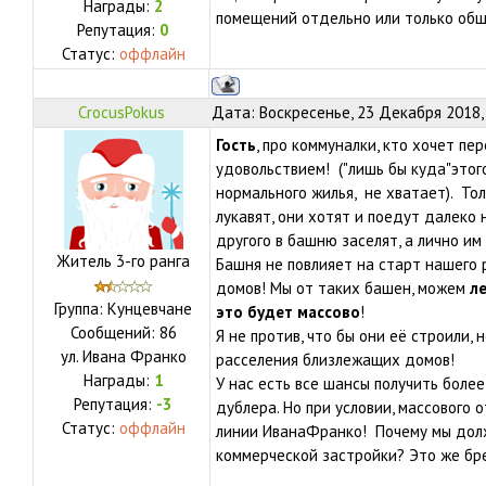
Награды:
2
помещений отдельно или только об
Репутация:
0
Статус:
оффлайн
CrocusPokus
Дата: Воскресенье, 23 Декабря 2018,
Гость
, про коммуналки, кто хочет пер
удовольствием! ("лишь бы куда"этог
нормального жилья, не хватает). Тол
лукавят, они хотят и поедут далеко 
другого в башню заселят, а лично и
Житель 3-го ранга
Башня не повлияет на старт нашего 
домов! Мы от таких башен, можем
л
Группа: Кунцевчане
это будет массово
!
Сообщений:
86
Я не против, что бы они её строили, 
ул.
Ивана Франко
расселения близлежащих домов!
Награды:
1
У нас есть все шансы получить более
Репутация:
-3
дублера. Но при условии, массового 
Статус:
оффлайн
линии ИванаФранко! Почему мы дол
коммерческой застройки? Это же бр