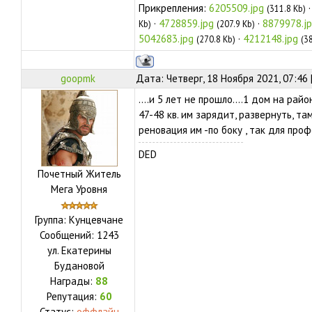
Прикрепления:
6205509.jpg
(311.8 Kb)
·
4728859.jpg
·
8879978.j
Kb)
(207.9 Kb)
5042683.jpg
·
4212148.jpg
(270.8 Kb)
(3
goopmk
Дата: Четверг, 18 Ноября 2021, 07:46
....и 5 лет не прошло....1 дом на ра
47-48 кв. им зарядит, развернуть, т
реновация им -по боку , так для проф
DED
Почетный Житель
Мега Уровня
Группа: Кунцевчане
Сообщений:
1243
ул.
Екатерины
Будановой
Награды:
88
Репутация:
60
Статус:
оффлайн