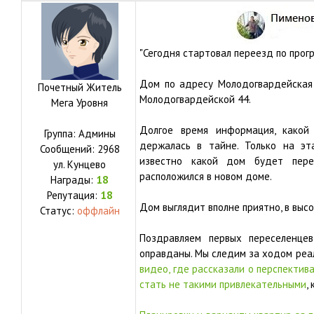
"Сегодня стартовал переезд по прог
Дом по адресу Молодогвардейская
Почетный Житель
Молодогвардейской 44.
Мега Уровня
Долгое время информация, какой
Группа: Админы
держалась в тайне. Только на эта
Сообщений:
2968
известно какой дом будет пере
ул.
Кунцево
расположился в новом доме.
Награды:
18
Репутация:
18
Дом выглядит вполне приятно, в высо
Статус:
оффлайн
Поздравляем первых переселенце
оправданы. Мы следим за ходом реа
видео, где рассказали о перспектив
стать не такими привлекательными
,