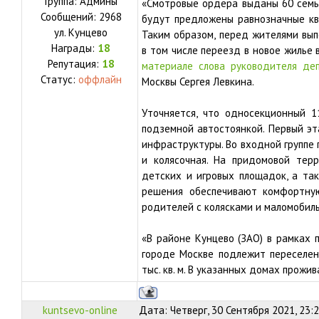
Группа: Админы
«Смотровые ордера выданы 60 семья
Сообщений:
2968
будут предложены равнозначные кв
ул.
Кунцево
Таким образом, перед жителями вып
Награды:
18
в том числе переезд в новое жилье 
Репутация:
18
материале слова руководителя де
Статус:
оффлайн
Москвы Сергея Левкина.
Уточняется, что односекционный 
подземной автостоянкой. Первый эт
инфраструктуры. Во входной группе
и колясочная. На придомовой тер
детских и игровых площадок, а та
решения обеспечивают комфортну
родителей с колясками и маломобиль
«В районе Кунцево (ЗАО) в рамках
городе Москве подлежит переселе
тыс. кв. м. В указанных домах прожив
kuntsevo-online
Дата: Четверг, 30 Сентября 2021, 23: