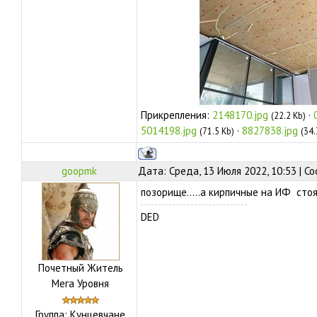
Прикрепления:
2148170.jpg
·
(22.2 Kb)
5014198.jpg
·
8827838.jpg
(71.5 Kb)
(34.
goopmk
Дата: Среда, 13 Июля 2022, 10:53 | 
позорище.....а кирпичные на ИФ стоят 
DED
Почетный Житель
Мега Уровня
Группа: Кунцевчане