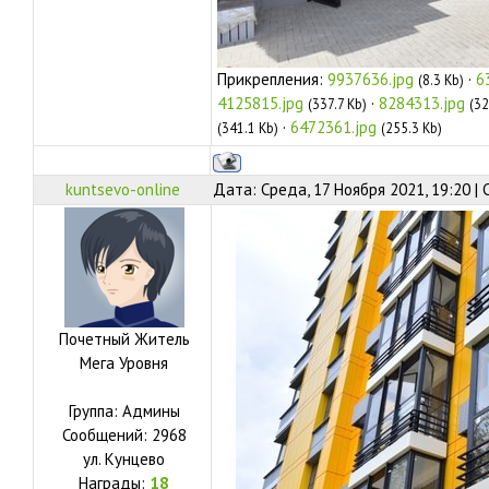
Прикрепления:
9937636.jpg
·
6
(8.3 Kb)
4125815.jpg
·
8284313.jpg
(337.7 Kb)
(32
·
6472361.jpg
(341.1 Kb)
(255.3 Kb)
kuntsevo-online
Дата: Среда, 17 Ноября 2021, 19:20 |
Почетный Житель
Мега Уровня
Группа: Админы
Сообщений:
2968
ул.
Кунцево
Награды:
18