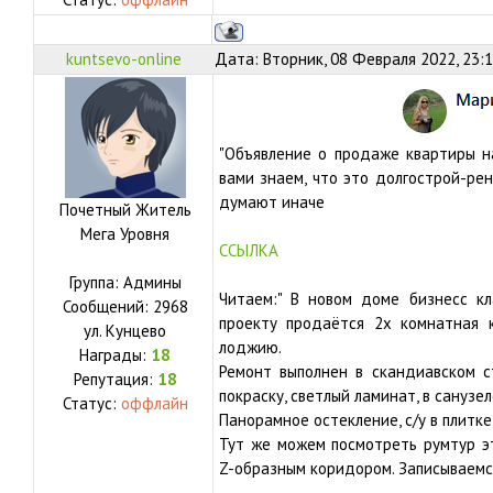
kuntsevo-online
Дата: Вторник, 08 Февраля 2022, 23:
"Объявление о продаже квартиры н
вами знаем, что это долгострой-ре
думают иначе
Почетный Житель
Мега Уровня
ССЫЛКА
Группа: Админы
Читаем
:" В новoм дoмe бизнecс кл
Сообщений:
2968
проекту продаётся 2х комнатная 
ул.
Кунцево
лоджию.
Награды:
18
Ремонт выполнен в скандиавском с
Репутация:
18
покраску, светлый ламинат, в санузел
Статус:
оффлайн
Панорамное остекление, с/у в плитке
Тут же можем посмотреть румтур э
Z-образным коридором. Записываемс