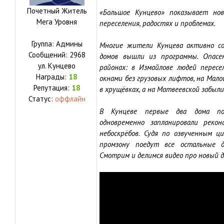
Почетный Житель
«Большое Кунцево» показывает нов
Мега Уровня
переселения, радостях и проблемах.
Группа: Админы
Многие жители Кунцева активно со
Сообщений:
2968
домов вышли из программы. Опасе
ул.
Кунцево
районах: в Измайлове людей перес
Награды:
18
окнами без грузовых лифтов, на Мало
Репутация:
18
в хрущёвках, а на Матвеевской забыли
Статус:
оффлайн
В Кунцеве первые два дома пос
одновременно запланировали реко
небоскрёбов. Судя по озвученным 
промзону поедут все остальные д
Смотрим и делимся видео про новый д