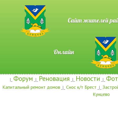
Сайт жителей район
Онлайн
Форум
Реновация
Новости
Фот
|_
_|_
_|_
_|_
Капитальный ремонт домов
Снос к/т Брест
Застро
_|_
_|_
Кунцево