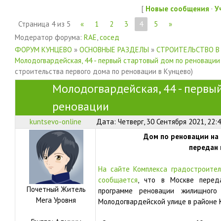
[
Новые сообщения
·
У
Страница
4
из
5
«
1
2
3
4
5
»
Модератор форума:
RAE
,
сосед
ФОРУМ КУНЦЕВО
»
ОСНОВНЫЕ РАЗДЕЛЫ
»
СТРОИТЕЛЬСТВО В
Молодогвардейская, 44 - первый стартовый дом по реновации
строительства первого дома по реновации в Кунцево)
Молодогвардейская, 44 - первы
реновации
kuntsevo-online
Дата: Четверг, 30 Сентября 2021, 22:
Дом по реновации на
передан 
На сайте Комплекса градостроител
сообщается
, что в Москве пере
Почетный Житель
программе реновации жилищно
Мега Уровня
Молодогвардейской улице в районе 