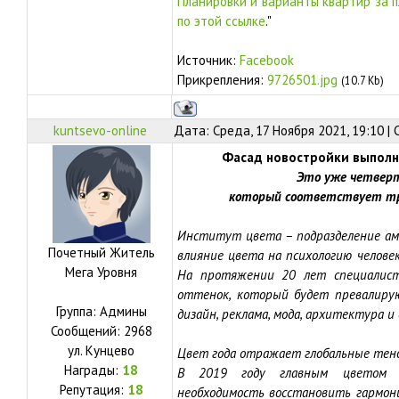
Планировки и варианты квартир за 
по этой ссылке
."
Источник:
Facebook
Прикрепления:
9726501.jpg
(10.7 Kb)
kuntsevo-online
Дата: Среда, 17 Ноября 2021, 19:10 |
Фасад новостройки выполни
Это уже четверт
который соответствует тр
Институт цвета – подразделение аме
Почетный Житель
влияние цвета на психологию челове
Мега Уровня
На протяжении 20 лет специалис
оттенок, который будет превалирую
Группа: Админы
дизайн, реклама, мода, архитектура и 
Сообщений:
2968
ул.
Кунцево
Цвет года отражает глобальные тенд
Награды:
18
В 2019 году главным цветом с
Репутация:
18
необходимость восстановить гармон