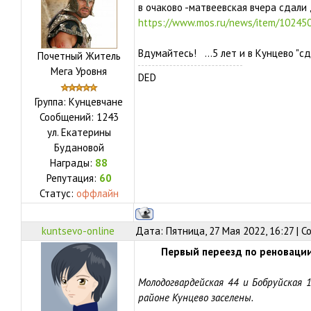
в очаково -матвеевская вчера сдали 
https://www.mos.ru/news/item/10245
Вдумайтесь! ...5 лет и в Кунцево "сда
Почетный Житель
Мега Уровня
DED
Группа: Кунцевчане
Сообщений:
1243
ул.
Екатерины
Будановой
Награды:
88
Репутация:
60
Статус:
оффлайн
kuntsevo-online
Дата: Пятница, 27 Мая 2022, 16:27 | 
Первый переезд по реновации
Молодогвардейская 44 и Бобруйская 
районе Кунцево заселены.