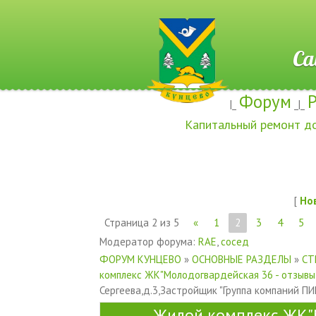
Сайт ж
Форум
|_
_|_
Капитальный ремонт д
[
Но
Страница
2
из
5
«
1
2
3
4
5
Модератор форума:
RAE
,
сосед
ФОРУМ КУНЦЕВО
»
ОСНОВНЫЕ РАЗДЕЛЫ
»
СТ
комплекс ЖК"Молодогвардейская 36 - отзывы
Сергеева,д.3,Застройщик "Группа компаний ПИ
Жилой комплекс ЖК"М