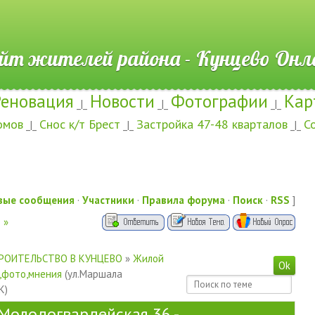
ителей района - Кунцево
Реновация
Новости
Фотографии
Кар
_|_
_|_
_|_
омов
Снос к/т Брест
Застройка 47-48 кварталов
С
_|_
_|_
_|_
вые сообщения
·
Участники
·
Правила форума
·
Поиск
·
RSS
]
»
РОИТЕЛЬСТВО В КУНЦЕВО
»
Жилой
,фото,мнения
(ул.Маршала
К)
олодогвардейская 36 -