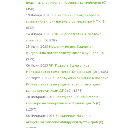
поджигатель-пироман мусорных контейнеров
(
0
)
(458)
19 Января 2026
На месте кинотеатра «Брест»
группа «Аквилон» начала строительство МФК
(
2
)
(632)
14 Января 2026
В ЖК «Ярцевская» с 4-го этажа
упал лифт
(
0
) (808)
25 Июня 2025
Мошенничество: Задержан
фигурант по потерпевшему жителю Кунцева
(
0
)
(939)
06 Июня 2025
ЧП: Пожар в БЦ на улице
Молдавская рядом с метро "Кунцевская"
(
0
) (1603)
27 Марта 2025
На Новолучанской улице в посёлке
Рублёво задержан водитель за попытку дать
взятку сотрудникам ДПС
(
0
) (1273)
28 Февраля 2025
Преступление: Убийство в
квартире на Новорублёвской улице дом 5
(
0
)
(1257)
06 Февраля 2025
Загадочное: На улице
Академика Павлова обнаружен пустой гроб
(
0
)