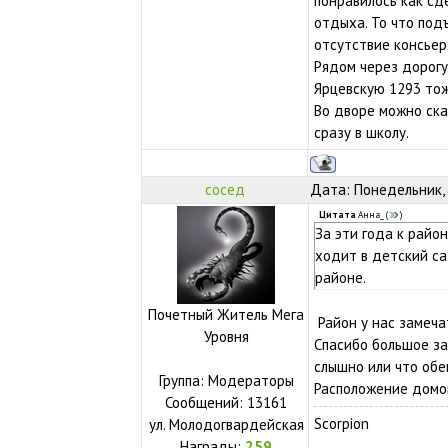
понравилось как сд
отдыха. То что под
отсутствие консьер
Рядом через дорогу
Ярцевскую 1293 тож
Во дворе можно ска
сразу в школу.
сосед
Дата: Понедельник, 
Цитата
Анна_
(
)
За эти года к райо
ходит в детский са
районе.
Почетный Житель Мега
Район у нас замеча
Уровня
Спасибо большое за
слышно или что об
Группа: Модераторы
Расположение домов
Сообщений:
13161
Scorpion
ул.
Молодогвардейская
Награды:
259