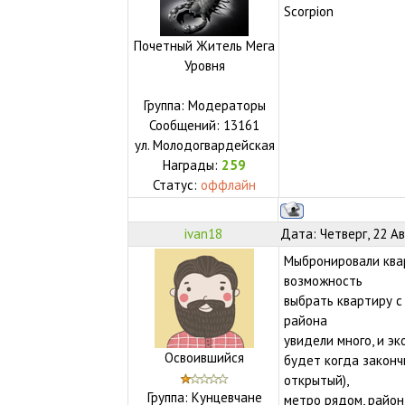
Scorpion
Почетный Житель Мега
Уровня
Группа: Модераторы
Сообщений:
13161
ул.
Молодогвардейская
Награды:
259
Статус:
оффлайн
ivan18
Дата: Четверг, 22 Ав
Мыбронировали квар
возможность
выбрать квартиру с
района
увидели много, и эк
Освоившийся
будет когда закончи
открытый),
Группа: Кунцевчане
метро рядом, район 