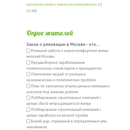
прохожий напал с ножом на полицейского
(
1
)
(2268)
Опрос жителей
Закон о реновации в Москве - это...
Реальная забота о новом комфортном жилье
жителей Москвы
Предвыборное зарабатывание
политическоих очков мэром и президентом
Отвлечение людей от реальных
экономических и политических проблем
План по законному отъему ценных земельных
участков под жилыми домами
Лоббирование строительных компаний с
целью сбыта непродающегося жилья
Лоббирование строительный компаний с
целью заработка на вечной стройке
Божий дар, спущенный в определенные умы
чиновников