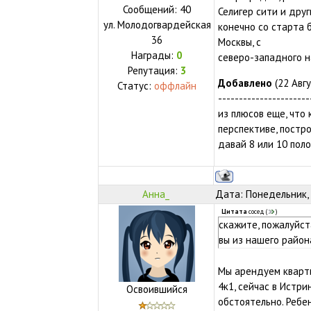
Сообщений:
40
Селигер сити и друг
ул.
Молодогвардейская
конечно со старта 
36
Москвы, с
Награды:
0
северо-западного н
Репутация:
3
Добавлено
(22 Авгу
Статус:
оффлайн
----------------------
из плюсов еще, что 
перспективе, постро
давай 8 или 10 пол
Анна_
Дата: Понедельник, 
Цитата
сосед
(
)
скажите, пожалуйст
вы из нашего район
Мы арендуем кварти
4к1, сейчас в Истри
Освоившийся
обстоятельно. Ребе