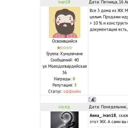
ivan18
Дата: Пятница, 16 А
Все 3 дома из ЖК 
целым. Продажи иду
> 10 % и конструкт
документация есть,
Освоившийся
Группа: Кунцевчане
Сообщений:
40
ул.
Молодогвардейская
36
Награды:
0
Репутация:
3
Статус:
оффлайн
сосед
Дата: Понедельник, 
Анна_
,
ivan18
, ска
этот ЖК. А сами вы