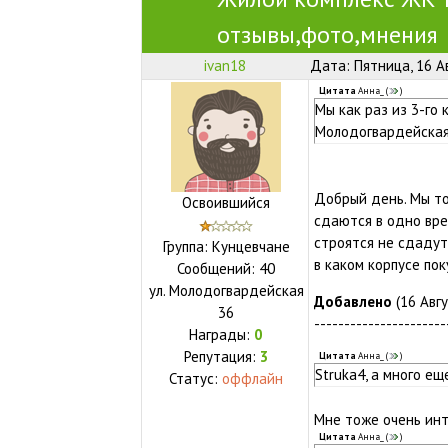
отзывы,фото,мнения
ivan18
Дата: Пятница, 16 А
Цитата
Анна_
(
)
Мы как раз из 3-го 
Молодогвардейская
Добрый день. Мы то
Освоившийся
сдаются в одно вре
строятся не сдадут,
Группа: Кунцевчане
в каком корпусе пок
Сообщений:
40
ул.
Молодогвардейская
Добавлено
(16 Авгу
36
----------------------
Награды:
0
Репутация:
3
Цитата
Анна_
(
)
Struka4, а много е
Статус:
оффлайн
Мне тоже очень инт
Цитата
Анна_
(
)