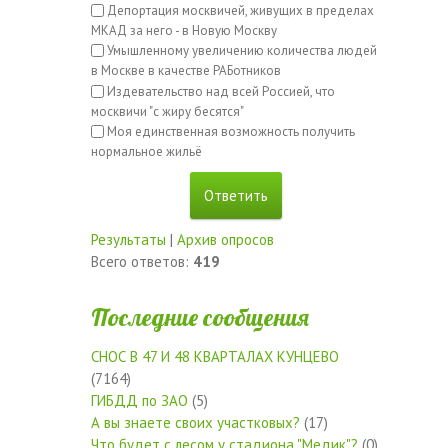
Депортация москвичей, живущих в пределах
МКАД за него - в Новую Москву
Умышленному увеличению количества людей
в Москве в качестве РАБотников
Издевательство над всей Россией, что
москвичи "с жиру бесятся"
Моя единственная возможность получить
нормальное жильё
Результаты
|
Архив опросов
Всего ответов:
419
Последние сообщения
СНОС В 47 И 48 КВАРТАЛАХ КУНЦЕВО
(7164)
ГИБДД по ЗАО
(5)
А вы знаете своих участковых?
(17)
Что будет с лесом у стадиона "Медик"?
(0)