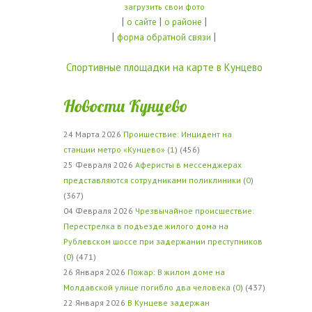
загрузить свои фото
|
|
|
о сайте
о районе
|
|
форма обратной связи
Спортивные площадки на карте в Кунцево
Новости Кунцево
24 Марта 2026
Проишествие: Инцидент на
станции метро «Кунцево»
(
1
) (456)
25 Февраля 2026
Аферисты в мессенджерах
представляются сотрудниками поликлиники
(
0
)
(367)
04 Февраля 2026
Чрезвычайное происшествие:
Перестрелка в подъезде жилого дома на
Рублевском шоссе при задержании преступников
(
0
) (471)
26 Января 2026
Пожар: В жилом доме на
Молдавской улице погибло два человека
(
0
) (437)
22 Января 2026
В Кунцеве задержан