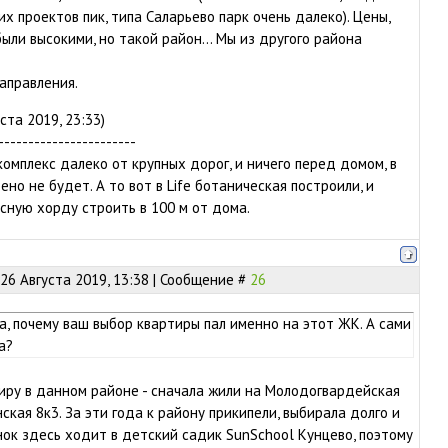
их проектов пик, типа Саларьево парк очень далеко). Цены,
были высокими, но такой район… Мы из другого района
аправления.
ста 2019, 23:33)
-----------------------
комплекс далеко от крупных дорог, и ничего перед домом, в
ено не будет. А то вот в Life ботаническая построили, и
осную хорду строить в 100 м от дома.
26 Августа 2019, 13:38 | Сообщение #
26
а, почему ваш выбор квартиры пал именно на этот ЖК. А сами
а?
ру в данном районе - сначала жили на Молодогвардейская
нская 8к3. За эти года к району прикипели, выбирала долго и
нок здесь ходит в детский садик SunSchool Кунцево, поэтому