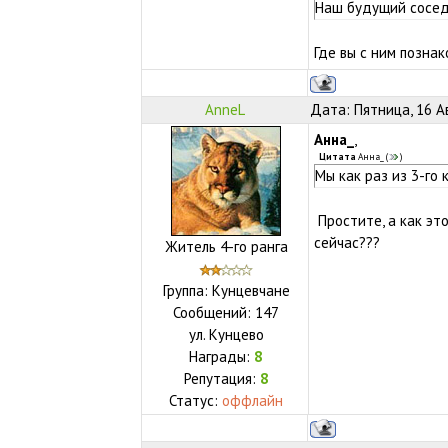
Наш будущий сосед п
Где вы с ним позна
AnneL
Дата: Пятница, 16 А
Анна_
,
Цитата
Анна_
(
)
Мы как раз из 3-го
Простите, а как это
сейчас???
Житель 4-го ранга
Группа: Кунцевчане
Сообщений:
147
ул.
Кунцево
Награды:
8
Репутация:
8
Статус:
оффлайн