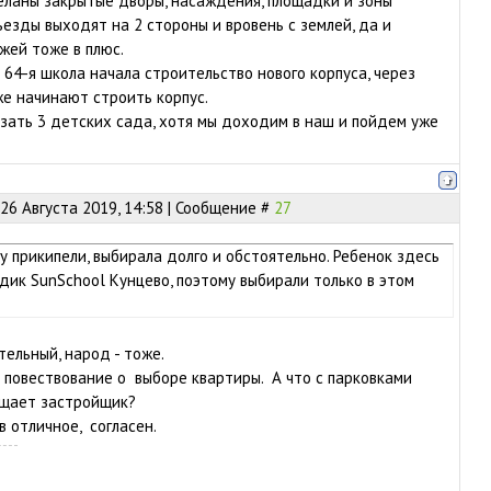
еланы закрытые дворы, насаждения, площадки и зоны
ъезды выходят на 2 стороны и вровень с землей, да и
жей тоже в плюс.
 64-я школа начала строительство нового корпуса, через
е начинают строить корпус.
зать 3 детских сада, хотя мы доходим в наш и пойдем уже
26 Августа 2019, 14:58 | Сообщение #
27
ну прикипели, выбирала долго и обстоятельно. Ребенок здесь
дик SunSchool Кунцево, поэтому выбирали только в этом
тельный, народ - тоже.
 повествование о выборе квартиры. А что с парковками
ещает застройщик?
 отличное, согласен.