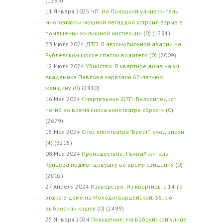
(1293)
11 Января 2025
ЧП: На Полоцкой улице житель
многоэтажки мощной петардой устроил взрыв в
помещении жилищной инспекции
(
0
) (1291)
23 Июля 2024
ДТП: В автомобильной аварии на
Рублёвском шоссе спасли водителя
(
0
) (2009)
12 Июля 2024
Убийство: В квартире дома на ул.
Академика Павлова зарезали 62-летнюю
женщину
(
0
) (2810)
16 Мая 2024
Смертельное ДТП: Велосипедист
погиб во время сноса кинотеатра «Брест»
(
0
)
(2679)
15 Мая 2024
Снос кинотеатра "Брест": уход эпохи
(
4
) (3215)
08 Мая 2024
Происшествие: Пьяный житель
Кунцева поджёг девушку во время свидания
(
0
)
(2002)
27 Апреля 2024
Изуверство: Из квартиры с 14-го
этажа в доме на Молодогвардейской, 36, к.6
выбросили кошек
(
0
) (2499)
25 Января 2024
Покушение: На Бобруйской улице