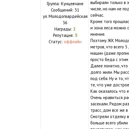
выбирали только в 
Группа: Кунцевчане
числе, но нам не п
Сообщений:
31
сейчас.
ул.
Молодогвардейская
Кроме того прошлас
36
и зона леса можно с
Награды:
2
мнение.
Репутация:
5
Поэтому ЖК Молодог
Статус:
оффлайн
метров, что всего 
машин (даже прописа
просто беда с этим
Далее понятно, что
долго жили. Мы рас
под себя. Ну и то, 
те, что уже достро
Как оказалось что 
Очень нравиться ра
засекали. Рядом ра
трасс, дом все же в
Смотрели отделку в
больше всего убили