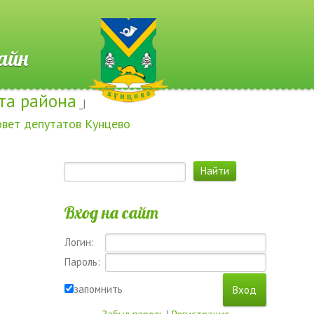
 Онлайн
та района
_|
овет депутатов Кунцево
Вход на сайт
Логин:
Пароль:
запомнить