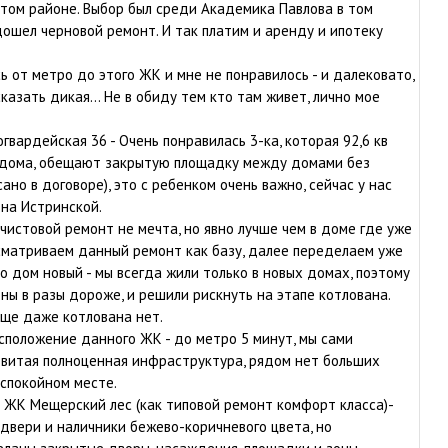
этом районе. Выбор был среди Академика Павлова в том
одошел черновой ремонт. И так платим и аренду и ипотеку
ь от метро до этого ЖК и мне не понравилось - и далековато,
казать дикая... Не в обиду тем кто там живет, лично мое
вардейская 36 - Очень понравилась 3-ка, которая 92,6 кв
3 дома, обещают закрытую площадку между домами без
но в договоре), это с ребенком очень важно, сейчас у нас
 на Истринской.
 чистовой ремонт не мечта, но явно лучше чем в доме где уже
сматриваем данный ремонт как базу, далее переделаем уже
что дом новый - мы всегда жили только в новых домах, поэтому
ены в разы дороже, и решили рискнуть на этапе котлована.
еще даже котлована нет.
сположение данного ЖК - до метро 5 минут, мы сами
звитая полноценная инфраструктура, рядом нет больших
 спокойном месте.
 ЖК Мещерский лес (как типовой ремонт комфорт класса)-
 двери и наличники бежево-коричневого цвета, но