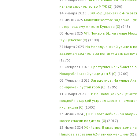
начала строительство МФК
(
2
) (636)
14 Января 2026
В ЖК «Ярцевская» с 4-го эта
25 Июня 2025
Мошенничество: Задержан фи
потерпевшему жителю Кунцева
(
0
) (945)
06 Июня 2025
ЧП: Пожар в БЦ на улице Мол
"Кунцевская"
(
0
) (1608)
27 Марта 2025
На Новолучанской улице в п
задержан водитель за попытку дать взятку
(1275)
28 Февраля 2025
Преступление: Убийство в
Новорублёвской улице дом 5
(
0
) (1260)
06 Февраля 2025
Загадочное: На улице Ак
обнаружен пустой гроб
(
0
) (1295)
11 Января 2025
ЧП: На Полоцкой улице жит
мощной петардой устроил взрыв в помеще
инспекции
(
0
) (1300)
23 Июля 2024
ДТП: В автомобильной авари
шоссе спасли водителя
(
0
) (2017)
12 Июля 2024
Убийство: В квартире дома на
Павлова зарезали 62-летнюю женщину
(
0
) 