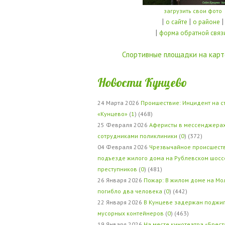
загрузить свои фото
|
|
|
о сайте
о районе
|
форма обратной связ
Спортивные площадки на карт
Новости Кунцево
24 Марта 2026
Проишествие: Инцидент на с
«Кунцево»
(
1
) (468)
25 Февраля 2026
Аферисты в мессенджерах
сотрудниками поликлиники
(
0
) (372)
04 Февраля 2026
Чрезвычайное происшеств
подъезде жилого дома на Рублевском шосс
преступников
(
0
) (481)
26 Января 2026
Пожар: В жилом доме на Мо
погибло два человека
(
0
) (442)
22 Января 2026
В Кунцеве задержан поджи
мусорных контейнеров
(
0
) (463)
19 Января 2026
На месте кинотеатра «Брест