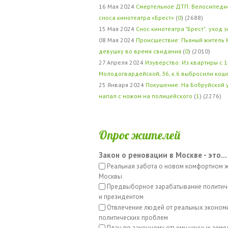
16 Мая 2024
Смертельное ДТП: Велосипедис
сноса кинотеатра «Брест»
(
0
) (2688)
15 Мая 2024
Снос кинотеатра "Брест": уход 
08 Мая 2024
Происшествие: Пьяный житель 
девушку во время свидания
(
0
) (2010)
27 Апреля 2024
Изуверство: Из квартиры с 1
Молодогвардейской, 36, к.6 выбросили кош
25 Января 2024
Покушение: На Бобруйской 
напал с ножом на полицейского
(
1
) (2276)
Опрос жителей
Закон о реновации в Москве - это...
Реальная забота о новом комфортном 
Москвы
Предвыборное зарабатывание политич
и президентом
Отвлечение людей от реальных эконом
политических проблем
План по законному отъему ценных земе