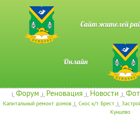
Сайт жителей район
Онлайн
Форум
Реновация
Новости
Фот
|_
_|_
_|_
_|_
Капитальный ремонт домов
Снос к/т Брест
Застро
_|_
_|_
Кунцево