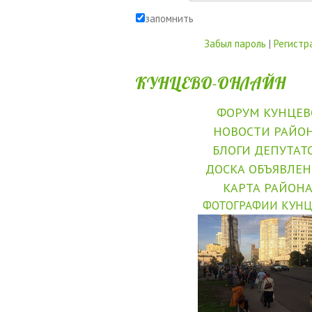
запомнить
Забыл пароль
|
Регистр
КУНЦЕВО-ОНЛАЙН
ФОРУМ КУНЦЕВ
НОВОСТИ РАЙО
БЛОГИ ДЕПУТАТ
ДОСКА ОБЪЯВЛЕ
КАРТА РАЙОН
ФОТОГРАФИИ КУНЦ