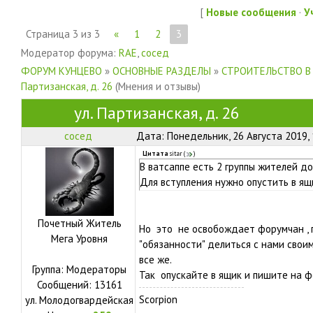
[
Новые сообщения
·
У
Страница
3
из
3
«
1
2
3
Модератор форума:
RAE
,
сосед
ФОРУМ КУНЦЕВО
»
ОСНОВНЫЕ РАЗДЕЛЫ
»
СТРОИТЕЛЬСТВО В
Партизанская, д. 26
(Мнения и отзывы)
ул. Партизанская, д. 26
сосед
Дата: Понедельник, 26 Августа 2019,
Цитата
sitar
(
)
В ватсаппе есть 2 группы жителей д
Для вступления нужно опустить в ящ
Почетный Житель
Но это не освобождает форумчан , 
Мега Уровня
"обязанности" делиться с нами свои
все же.
Группа: Модераторы
Так опускайте в ящик и пишите на ф
Сообщений:
13161
Scorpion
ул.
Молодогвардейская