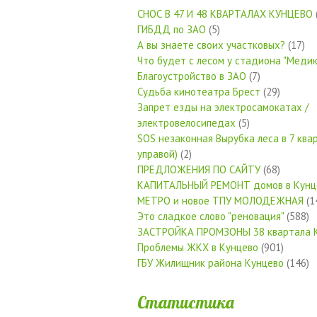
СНОС В 47 И 48 КВАРТАЛАХ КУНЦЕВО
ГИБДД по ЗАО
(5)
А вы знаете своих участковых?
(17)
Что будет с лесом у стадиона "Медик
Благоустройство в ЗАО
(7)
Судьба кинотеатра Брест
(29)
Запрет езды на электросамокатах /
электровелосипедах
(5)
SOS незаконная Вырубка леса в 7 квар
управой)
(2)
ПРЕДЛОЖЕНИЯ ПО САЙТУ
(68)
КАПИТАЛЬНЫЙ РЕМОНТ домов в Кунц
МЕТРО и новое ТПУ МОЛОДЕЖНАЯ
(1
Это сладкое слово "реновация"
(588)
ЗАСТРОЙКА ПРОМЗОНЫ 38 квартала 
Проблемы ЖКХ в Кунцево
(901)
ГБУ Жилищник района Кунцево
(146)
Статистика