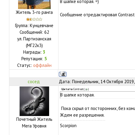
В шапке которая. =)
Житель 3-го ранга
Сообщение отредактировал
Contrast
Группа: Кунцевчане
Сообщений:
62
ул.
Партизанская
(МГ22к3)
Награды:
3
Репутация:
5
Статус:
оффлайн
сосед
Дата: Понедельник, 14 Октября 2019,
Цитата
Contrast
(
)
В шапке которая.
Пока скрыл от посторонних, без ко
Ждем ее разрешения.
Почетный Житель
Scorpion
Мега Уровня