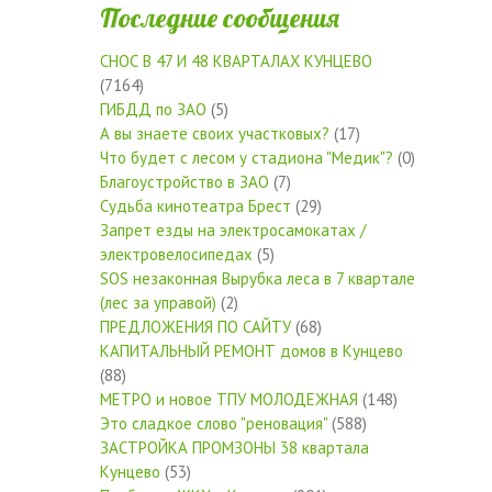
Последние сообщения
СНОС В 47 И 48 КВАРТАЛАХ КУНЦЕВО
(7164)
ГИБДД по ЗАО
(5)
А вы знаете своих участковых?
(17)
Что будет с лесом у стадиона "Медик"?
(0)
Благоустройство в ЗАО
(7)
Судьба кинотеатра Брест
(29)
Запрет езды на электросамокатах /
электровелосипедах
(5)
SOS незаконная Вырубка леса в 7 квартале
(лес за управой)
(2)
ПРЕДЛОЖЕНИЯ ПО САЙТУ
(68)
КАПИТАЛЬНЫЙ РЕМОНТ домов в Кунцево
(88)
МЕТРО и новое ТПУ МОЛОДЕЖНАЯ
(148)
Это сладкое слово "реновация"
(588)
ЗАСТРОЙКА ПРОМЗОНЫ 38 квартала
Кунцево
(53)