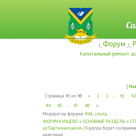
Сайт ж
Форум
|_
_|_
Капитальный ремонт д
[
Но
Страница
43
из
48
«
1
2
…
41
42
44
45
…
47
48
»
Модератор форума:
RAE
,
сосед
ФОРУМ КУНЦЕВО
»
ОСНОВНЫЕ РАЗДЕЛЫ
»
СТ
ул.Партизанская вл.24
(когда будет госприёмк
квартиры)