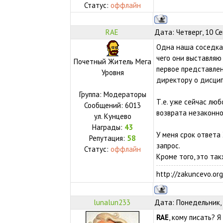
Статус:
оффлайн
RAE
Дата: Четверг, 10 С
Одна наша соседка 
чего они выставляю
Почетный Житель Мега
первое представле
Уровня
директору о дисци
Группа: Модераторы
Т.е. уже сейчас лю
Сообщений:
6013
возврата незаконно
ул.
Кунцево
Награды:
43
У меня срок ответа
Репутация:
58
запрос.
Статус:
оффлайн
Кроме того, это та
http://zakuncevo.org
lunalun233
Дата: Понедельник, 
RAE
, кому писать? 