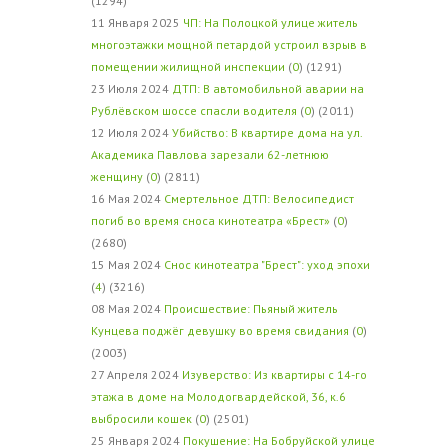
(1294)
11 Января 2025
ЧП: На Полоцкой улице житель
многоэтажки мощной петардой устроил взрыв в
помещении жилищной инспекции
(
0
) (1291)
23 Июля 2024
ДТП: В автомобильной аварии на
Рублёвском шоссе спасли водителя
(
0
) (2011)
12 Июля 2024
Убийство: В квартире дома на ул.
Академика Павлова зарезали 62-летнюю
женщину
(
0
) (2811)
16 Мая 2024
Смертельное ДТП: Велосипедист
погиб во время сноса кинотеатра «Брест»
(
0
)
(2680)
15 Мая 2024
Снос кинотеатра "Брест": уход эпохи
(
4
) (3216)
08 Мая 2024
Происшествие: Пьяный житель
Кунцева поджёг девушку во время свидания
(
0
)
(2003)
27 Апреля 2024
Изуверство: Из квартиры с 14-го
этажа в доме на Молодогвардейской, 36, к.6
выбросили кошек
(
0
) (2501)
25 Января 2024
Покушение: На Бобруйской улице