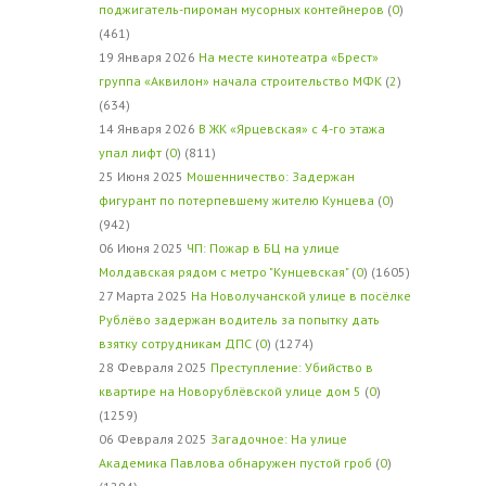
поджигатель-пироман мусорных контейнеров
(
0
)
(461)
19 Января 2026
На месте кинотеатра «Брест»
группа «Аквилон» начала строительство МФК
(
2
)
(634)
14 Января 2026
В ЖК «Ярцевская» с 4-го этажа
упал лифт
(
0
) (811)
25 Июня 2025
Мошенничество: Задержан
фигурант по потерпевшему жителю Кунцева
(
0
)
(942)
06 Июня 2025
ЧП: Пожар в БЦ на улице
Молдавская рядом с метро "Кунцевская"
(
0
) (1605)
27 Марта 2025
На Новолучанской улице в посёлке
Рублёво задержан водитель за попытку дать
взятку сотрудникам ДПС
(
0
) (1274)
28 Февраля 2025
Преступление: Убийство в
квартире на Новорублёвской улице дом 5
(
0
)
(1259)
06 Февраля 2025
Загадочное: На улице
Академика Павлова обнаружен пустой гроб
(
0
)