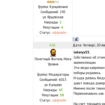
Группа: Кунцевчане
Сообщений:
243
ул.
Ярцевская
Награды:
2
Репутация:
4
Статус:
оффлайн
RAE
Дата: Четверг, 20 Ав
lukerya55
,
Собственно об этом
Почетный Житель Мега
жилинспекции.
Уровня
Эти люди капремонт
поборы родились.
Группа: Модераторы
И куда делись бюдж
Сообщений:
6013
дают повода довер
ул.
Кунцево
Именно после таких
Награды:
43
Первоначально, как 
Репутация:
58
Статус:
оффлайн
На счет текущего р