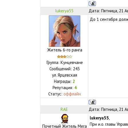
lukerya55
Дата: Пятница, 21 А
До 1 сентября долж
Житель 6-го ранга
Группа: Кунцевчане
Сообщений:
243
ул.
Ярцевская
Награды:
2
Репутация:
4
Статус:
оффлайн
RAE
Дата: Пятница, 21 А
lukerya55
,
При и.о. главы Упра
Почетный Житель Мега