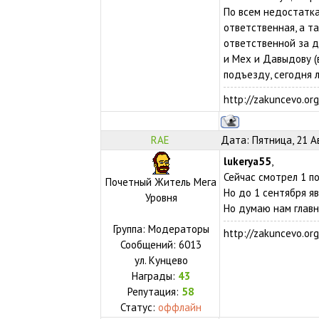
По всем недостатка
ответственная, а т
ответственной за 
и Мех и Давыдову (
подъезду, сегодня
http://zakuncevo.org
RAE
Дата: Пятница, 21 А
lukerya55
,
Сейчас смотрел 1 
Почетный Житель Мега
Но до 1 сентября яв
Уровня
Но думаю нам главн
Группа: Модераторы
http://zakuncevo.org
Сообщений:
6013
ул.
Кунцево
Награды:
43
Репутация:
58
Статус:
оффлайн