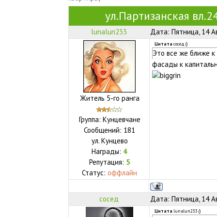
ул.Партизанская вл.2
lunalun233
Дата: Пятница, 14 А
Цитата
сосед
(
)
Это все же ближе к
фасады к капитальн
Житель 5-го ранга
Группа: Кунцевчане
Сообщений:
181
ул.
Кунцево
Награды:
4
Репутация:
5
Статус:
оффлайн
сосед
Дата: Пятница, 14 А
Цитата
lunalun233
(
)