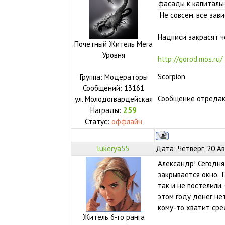
фасады к капиталь
Не совсем. все зави
Надписи закрасят ч
Почетный Житель Мега
Уровня
http://gorod.mos.ru/
Scorpion
Группа: Модераторы
Сообщений:
13161
Сообщение отреда
ул.
Молодогвардейская
Награды:
259
Статус:
оффлайн
lukerya55
Дата: Четверг, 20 Ав
Александр! Сегодня
закрывается окно. 
так и не постелили.
этом году денег не
кому-то хватит сред
Житель 6-го ранга