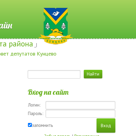
 Онлайн
та района
_|
овет депутатов Кунцево
Вход на сайт
Логин:
Пароль:
запомнить