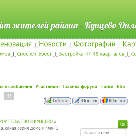
ителей района - Кунцево
Реновация
Новости
Фотографии
Кар
_|_
_|_
_|_
омов
Снос к/т Брест
Застройка 47-48 кварталов
С
_|_
_|_
_|_
вые сообщения
·
Участники
·
Правила форума
·
Поиск
·
RSS
]
43
РОИТЕЛЬСТВО В КУНЦЕВО
»
а, какая серия дома и план 1