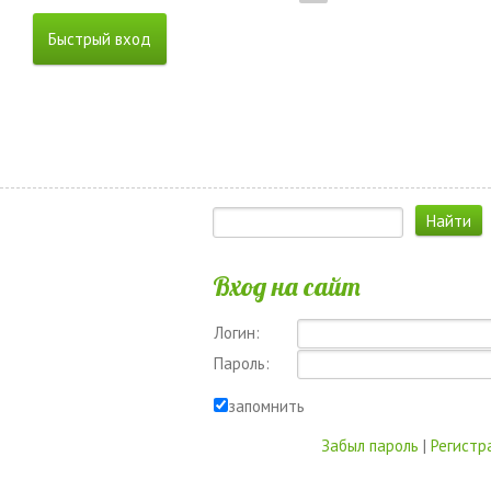
Вход на сайт
Логин:
Пароль:
запомнить
Забыл пароль
|
Регистр