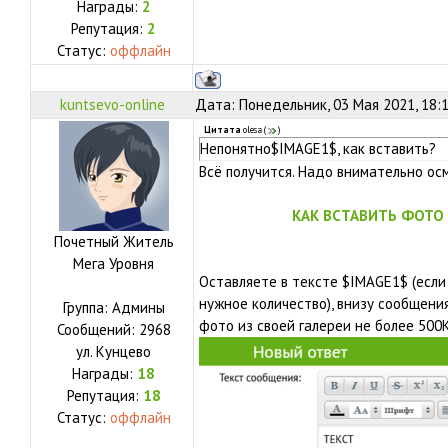
Награды:
2
Репутация:
2
Статус:
оффлайн
kuntsevo-online
Дата: Понедельник, 03 Мая 2021, 18:
Цитата
olesa
(
)
Непонятно$IMAGE1$, как вставить?
Всё получится. Надо внимательно ос
КАК ВСТАВИТЬ ФОТО
Почетный Житель
Мега Уровня
Оставляете в тексте $IMAGE1$ (если
нужное количество), внизу сообщени
Группа: Админы
фото из своей галереи не более 500
Сообщений:
2968
ул.
Кунцево
Награды:
18
Репутация:
18
Статус:
оффлайн