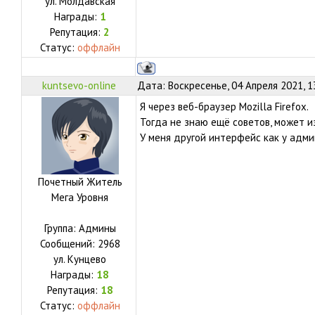
ул.
Молдавская
Награды:
1
Репутация:
2
Статус:
оффлайн
kuntsevo-online
Дата: Воскресенье, 04 Апреля 2021, 1
Я через веб-браузер Mozilla Firefox.
Тогда не знаю ещё советов, может и
У меня другой интерфейс как у админ
Почетный Житель
Мега Уровня
Группа: Админы
Сообщений:
2968
ул.
Кунцево
Награды:
18
Репутация:
18
Статус:
оффлайн