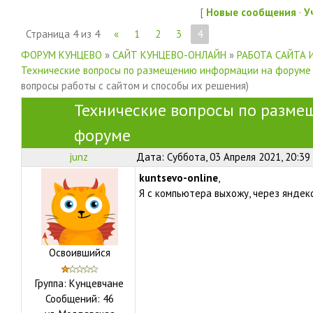
[
Новые сообщения
·
У
Страница
4
из
4
«
1
2
3
4
ФОРУМ КУНЦЕВО
»
САЙТ КУНЦЕВО-ОНЛАЙН
»
РАБОТА САЙТА 
Технические вопросы по размещению информации на форуме
вопросы работы с сайтом и способы их решения)
Технические вопросы по разм
форуме
junz
Дата: Суббота, 03 Апреля 2021, 20:39
kuntsevo-online
,
Я с компьютера выхожу, через яндек
Освоившийся
Группа: Кунцевчане
Сообщений:
46