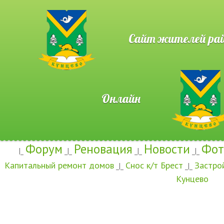
Сайт жителей район
Онлайн
Форум
Реновация
Новости
Фот
|_
_|_
_|_
_|_
Капитальный ремонт домов
Снос к/т Брест
Застро
_|_
_|_
Кунцево