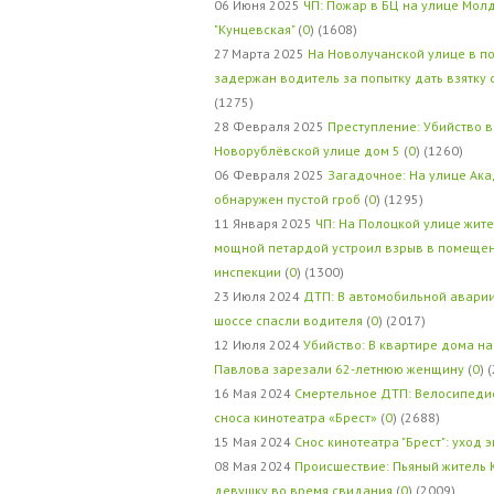
06 Июня 2025
ЧП: Пожар в БЦ на улице Мол
"Кунцевская"
(
0
) (1608)
27 Марта 2025
На Новолучанской улице в п
задержан водитель за попытку дать взятку
(1275)
28 Февраля 2025
Преступление: Убийство в
Новорублёвской улице дом 5
(
0
) (1260)
06 Февраля 2025
Загадочное: На улице Ак
обнаружен пустой гроб
(
0
) (1295)
11 Января 2025
ЧП: На Полоцкой улице жит
мощной петардой устроил взрыв в помеще
инспекции
(
0
) (1300)
23 Июля 2024
ДТП: В автомобильной авари
шоссе спасли водителя
(
0
) (2017)
12 Июля 2024
Убийство: В квартире дома на
Павлова зарезали 62-летнюю женщину
(
0
) 
16 Мая 2024
Смертельное ДТП: Велосипедис
сноса кинотеатра «Брест»
(
0
) (2688)
15 Мая 2024
Снос кинотеатра "Брест": уход 
08 Мая 2024
Происшествие: Пьяный житель 
девушку во время свидания
(
0
) (2009)