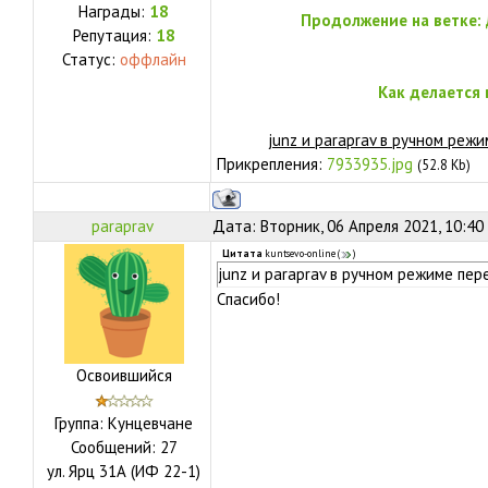
Награды:
18
Продолжение на ветке:
Репутация:
18
Статус:
оффлайн
Как делается
junz и paraprav в ручном реж
Прикрепления:
7933935.jpg
(52.8 Kb)
paraprav
Дата: Вторник, 06 Апреля 2021, 10:40
Цитата
kuntsevo-online
(
)
junz и paraprav в ручном режиме пер
Спасибо!
Освоившийся
Группа: Кунцевчане
Сообщений:
27
ул.
Ярц 31А (ИФ 22-1)