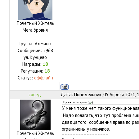
Почетный Житель
Мега Уровня
Группа: Админы
Сообщений:
2968
ул.
Кунцево
Награды:
18
Репутация:
18
Статус:
оффлайн
сосед
Дата: Понедельник, 05 Апреля 2021, 
Цитата
paraprav
(
)
У меня тоже нет такого функционала
Надо полагать, что тут проблема ли
двадцатого сообщения права по ра
ограничены у новичков.
Почетный Житель