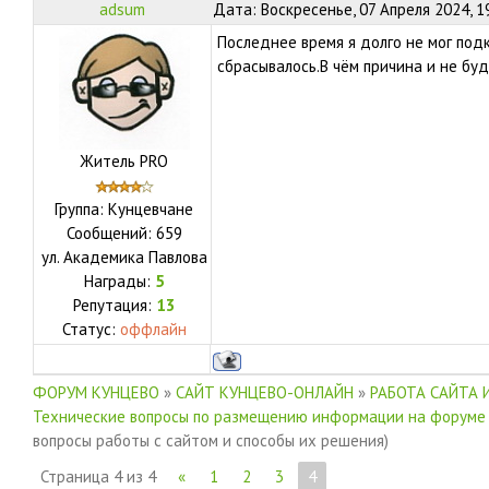
adsum
Дата: Воскресенье, 07 Апреля 2024, 1
Последнее время я долго не мог под
сбрасывалось.В чём причина и не буд
Житель PRO
Группа: Кунцевчане
Сообщений:
659
ул.
Академика Павлова
Награды:
5
Репутация:
13
Статус:
оффлайн
ФОРУМ КУНЦЕВО
»
САЙТ КУНЦЕВО-ОНЛАЙН
»
РАБОТА САЙТА 
Технические вопросы по размещению информации на форуме
вопросы работы с сайтом и способы их решения)
Страница
4
из
4
«
1
2
3
4