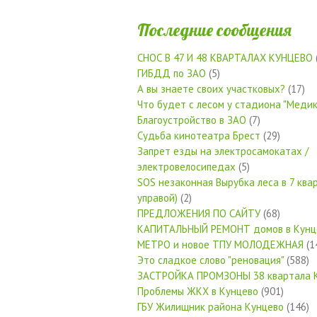
Последние сообщения
СНОС В 47 И 48 КВАРТАЛАХ КУНЦЕВО
ГИБДД по ЗАО
(5)
А вы знаете своих участковых?
(17)
Что будет с лесом у стадиона "Медик
Благоустройство в ЗАО
(7)
Судьба кинотеатра Брест
(29)
Запрет езды на электросамокатах /
электровелосипедах
(5)
SOS незаконная Вырубка леса в 7 квар
управой)
(2)
ПРЕДЛОЖЕНИЯ ПО САЙТУ
(68)
КАПИТАЛЬНЫЙ РЕМОНТ домов в Кунц
МЕТРО и новое ТПУ МОЛОДЕЖНАЯ
(1
Это сладкое слово "реновация"
(588)
ЗАСТРОЙКА ПРОМЗОНЫ 38 квартала 
Проблемы ЖКХ в Кунцево
(901)
ГБУ Жилищник района Кунцево
(146)