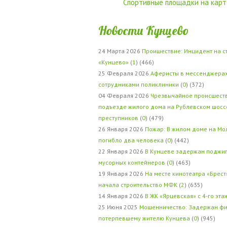
Спортивные площадки на карт
Новости Кунцево
24 Марта 2026
Проишествие: Инцидент на с
«Кунцево»
(
1
) (466)
25 Февраля 2026
Аферисты в мессенджерах
сотрудниками поликлиники
(
0
) (372)
04 Февраля 2026
Чрезвычайное происшеств
подъезде жилого дома на Рублевском шосс
преступников
(
0
) (479)
26 Января 2026
Пожар: В жилом доме на Мо
погибло два человека
(
0
) (442)
22 Января 2026
В Кунцеве задержан поджи
мусорных контейнеров
(
0
) (463)
19 Января 2026
На месте кинотеатра «Брест
начала строительство МФК
(
2
) (635)
14 Января 2026
В ЖК «Ярцевская» с 4-го эта
25 Июня 2025
Мошенничество: Задержан фи
потерпевшему жителю Кунцева
(
0
) (945)