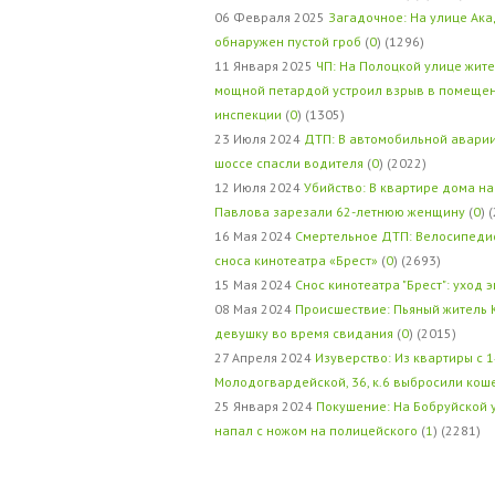
06 Февраля 2025
Загадочное: На улице Ак
обнаружен пустой гроб
(
0
) (1296)
11 Января 2025
ЧП: На Полоцкой улице жит
мощной петардой устроил взрыв в помеще
инспекции
(
0
) (1305)
23 Июля 2024
ДТП: В автомобильной авари
шоссе спасли водителя
(
0
) (2022)
12 Июля 2024
Убийство: В квартире дома на
Павлова зарезали 62-летнюю женщину
(
0
) 
16 Мая 2024
Смертельное ДТП: Велосипедис
сноса кинотеатра «Брест»
(
0
) (2693)
15 Мая 2024
Снос кинотеатра "Брест": уход 
08 Мая 2024
Происшествие: Пьяный житель 
девушку во время свидания
(
0
) (2015)
27 Апреля 2024
Изуверство: Из квартиры с 1
Молодогвардейской, 36, к.6 выбросили кош
25 Января 2024
Покушение: На Бобруйской 
напал с ножом на полицейского
(
1
) (2281)