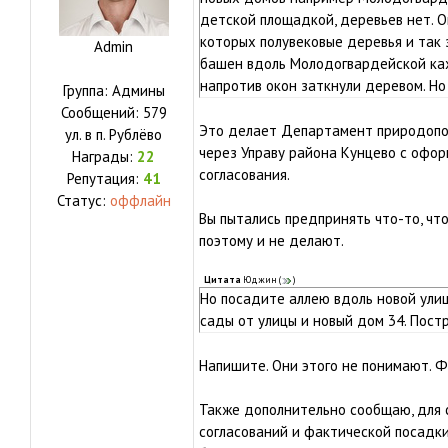
детской площадкой, деревьев нет. О
которых полувековые деревья и так 
Admin
башен вдоль Молодогвардейской ка
напротив окон заткнули деревом. Но
Группа: Админы
Сообщений:
579
Это делает Департамент природопол
ул.
в п. Рублёво
через Управу района Кунцево с оф
Награды:
22
согласования.
Репутация:
41
Статус:
оффлайн
Вы пытались предпринять что-то, что
поэтому и не делают.
Цитата
Юджин
(
)
Но посадите аллею вдоль новой улиц
сады от улицы и новый дом 34. Постр
Напишите. Они этого не понимают. Ф
Также дополнительно сообщаю, для 
согласований и фактической посадки 