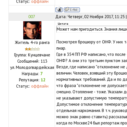
Статус:
оффлайн
007
Дата: Четверг, 02 Ноября 2017, 11:25
Цитата
Может нам пригодиться. Знания лиш
Посмотрел брошюру от ОНФ. У них т
Житель 4-го ранга
пиар.
Где в 354 ПП РФ написано, что посл
Группа: Кунцевчане
ОНФ? А они это третьим пунктом за
Сообщений:
113
Везде, где написано "отклонение не
ул.
Молодогвардейская
величин. Человек, взявший эту брошюр
Награды:
7
нормативных требований. Да и по д
Репутация:
12
что фраза "отклонение не допускает
Статус:
оффлайн
смешно. Отопление - тоже. Указали 
не указывают допустимую температу
Допустимое отклонение температуры 
отдельная наркомания. В т.ч. руково
можно знак равно ставить) рассказы
когда по Москве24 был репортаж про