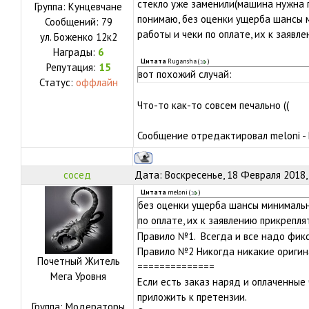
стекло уже заменили(машина нужна п
Группа: Кунцевчане
понимаю, без оценки ущерба шансы 
Сообщений:
79
работы и чеки по оплате, их к заявл
ул.
Боженко 12к2
Награды:
6
Цитата
Rugansha
(
)
Репутация:
15
вот похожий случай:
Статус:
оффлайн
Что-то как-то совсем печально ((
Сообщение отредактировал
meloni
-
сосед
Дата: Воскресенье, 18 Февраля 2018,
Цитата
meloni
(
)
без оценки ущерба шансы минимальн
по оплате, их к заявлению прикрепля
Правило №1. Всегда и все надо фик
Правило №2 Никогда никакие оригина
Почетный Житель
==============
Мега Уровня
Если есть заказ наряд и оплаченные
приложить к претензии.
Группа: Модераторы