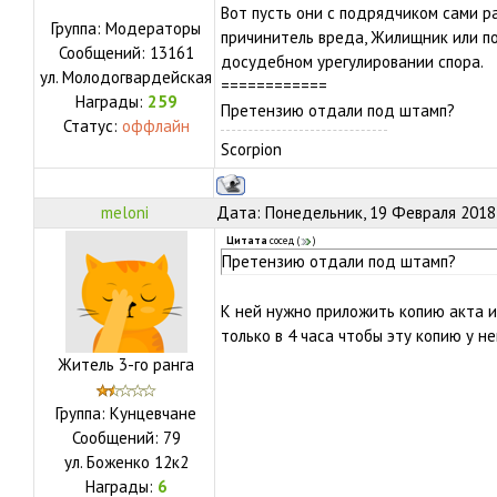
Вот пусть они с подрядчиком сами р
Группа: Модераторы
причинитель вреда, Жилищник или по
Сообщений:
13161
досудебном урегулировании спора.
ул.
Молодогвардейская
============
Награды:
259
Претензию отдали под штамп?
Статус:
оффлайн
Scorpion
meloni
Дата: Понедельник, 19 Февраля 2018,
Цитата
сосед
(
)
Претензию отдали под штамп?
К ней нужно приложить копию акта и
только в 4 часа чтобы эту копию у не
Житель 3-го ранга
Группа: Кунцевчане
Сообщений:
79
ул.
Боженко 12к2
Награды:
6