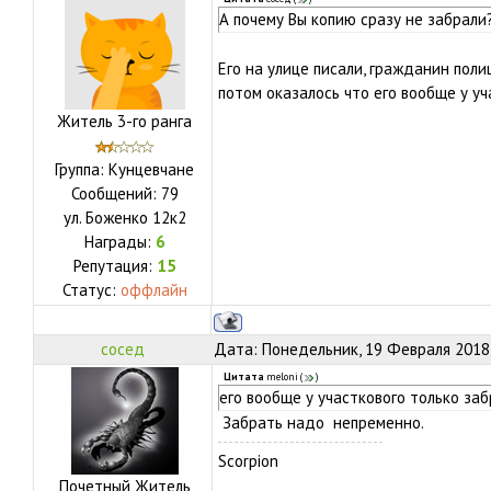
А почему Вы копию сразу не забрали
Его на улице писали, гражданин поли
потом оказалось что его вообще у уч
Житель 3-го ранга
Группа: Кунцевчане
Сообщений:
79
ул.
Боженко 12к2
Награды:
6
Репутация:
15
Статус:
оффлайн
сосед
Дата: Понедельник, 19 Февраля 2018,
Цитата
meloni
(
)
его вообще у участкового только за
Забрать надо непременно.
Scorpion
Почетный Житель