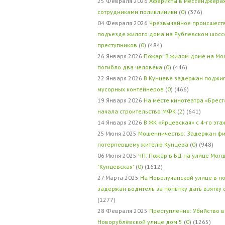
25 Февраля 2026
Аферисты в мессенджерах
сотрудниками поликлиники
(
0
) (376)
04 Февраля 2026
Чрезвычайное происшеств
подъезде жилого дома на Рублевском шосс
преступников
(
0
) (484)
26 Января 2026
Пожар: В жилом доме на Мо
погибло два человека
(
0
) (446)
22 Января 2026
В Кунцеве задержан поджи
мусорных контейнеров
(
0
) (466)
19 Января 2026
На месте кинотеатра «Брест
начала строительство МФК
(
2
) (641)
14 Января 2026
В ЖК «Ярцевская» с 4-го эта
25 Июня 2025
Мошенничество: Задержан фи
потерпевшему жителю Кунцева
(
0
) (948)
06 Июня 2025
ЧП: Пожар в БЦ на улице Мол
"Кунцевская"
(
0
) (1612)
27 Марта 2025
На Новолучанской улице в п
задержан водитель за попытку дать взятку
(1277)
28 Февраля 2025
Преступление: Убийство в
Новорублёвской улице дом 5
(
0
) (1265)