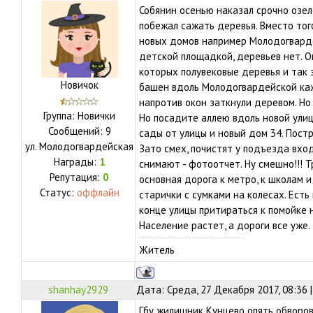
Собянин осенью наказал срочно озе
побежал сажать деревья. Вместо тог
новых домов например Молодогварде
детской площадкой, деревьев нет. О
которых полувековые деревья и так 
Новичок
башен вдоль Молодогвардейской ка
напротив окон заткнули деревом. Но
Группа: Новички
Но посадите аллею вдоль новой улиц
Сообщений:
9
сады от улицы и новый дом 34. Постр
ул.
Молодогвардейская
Зато смех, почистят у подъезда вход
Награды:
1
снимают - фотоотчет. Ну смешно!!! Тр
Репутация:
0
основная дорога к метро, к школам и
Статус:
оффлайн
старички с сумками на колесах. Есть
конце улицы притираться к помойке н
Население растет, а дороги все уже.
Житель
shanhay2929
Дата: Среда, 27 Декабря 2017, 08:36
Гбу жилищник Кунцево опять обворо