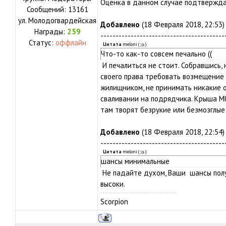
Оценка в данном случае подтвержд
Сообщений:
13161
ул.
Молодогвардейская
Добавлено
(18 Февраля 2018, 22:53)
Награды:
259
-----------------------------------------
Статус:
оффлайн
Цитата
meloni
(
)
Что-то как-то совсем печально ((
И печалиться не стоит. Собравшись,
своего права требовать возмещение 
жилищником, не принимать никакие о
сваливании на подрядчика. Крыша М
там творят безрукие или безмозглые
Добавлено
(18 Февраля 2018, 22:54)
-----------------------------------------
Цитата
meloni
(
)
шансы минимальные
Не падайте духом, Ваши шансы пол
высоки.
Scorpion