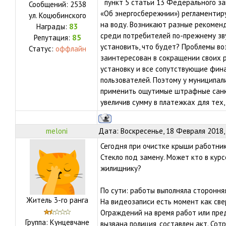
пункт 5 статьи 13 Федерального зак
Сообщений:
2538
«Об энергосбережнии») регламентир
ул.
Коцюбинского
на воду. Возникают разные рекомен
Награды:
83
среди потребителей по-прежнему зву
Репутация:
85
установить, что будет? Проблемы во
Статус:
оффлайн
заинтересован в сокращении своих р
установку и все сопутствующие фи
пользователей. Поэтому у муниципали
применить ощутимые штрафные санк
увеличив сумму в платежках для тех, 
meloni
Дата: Воскресенье, 18 Февраля 2018,
Сегодня при очистке крыши работник
Стекло под замену. Может кто в кур
жилищнику?
По сути: работы выполняла сторонняя
Житель 3-го ранга
На видеозаписи есть момент как свер
Ограждений на время работ или пре
Группа: Кунцевчане
вызвана полиция, составлен акт. Со