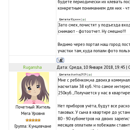
будете периодически их клевать пос
конкретным пониманием для них - чт
Цитата
Юджин
(
)
Зато смех, почистят у подъезда вход
снимают - фотоотчет. Ну смешно!!!
Видимо через портал наш город пост
участки там, куда попали фото польз
Rugansha
Дата: Среда, 10 Января 2018, 19:45 |
Цитата
shanhay2929
(
)
Мне с ребёнком,на двоих,в коммунал
насчитали 38 куб..Что самое интерес
250куб.,.Получается у нас в квартир
Нет приборов учёта, будут все рас
Почетный Житель
таковых. У сына в квартире до уста
Мега Уровня
80 - 90 кубометров на двоих зареги
месяцев оплатили и побежали ставит
Группа: Кунцевчане