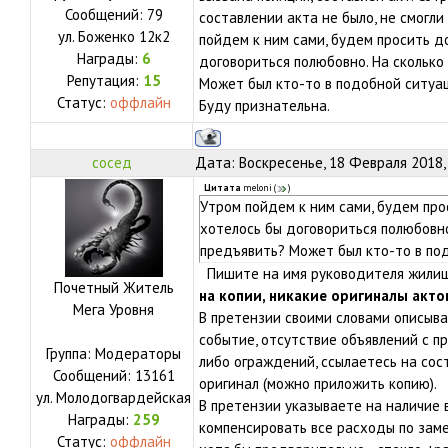
Сообщений:
79
составлении акта не было, не смогли
ул.
Боженко 12к2
пойдем к ним сами, будем просить д
Награды:
6
договориться полюбовно. На сколько
Репутация:
15
Может был кто-то в подобной ситуац
Статус:
оффлайн
Буду признательна.
сосед
Дата: Воскресенье, 18 Февраля 2018,
Цитата
meloni
(
)
Утром пойдем к ним сами, будем про
хотелось бы договориться полюбовно
предъявить? Может был кто-то в по
Пишите на имя руководителя жили
Почетный Житель
на копии, никакие оригиналы акто
Мега Уровня
В претензии своими словами описывае
событие, отсутствие объявлений с п
Группа: Модераторы
либо ограждений, ссылаетесь на сос
Сообщений:
13161
оригинал (можно приложить копию).
ул.
Молодогвардейская
В претензии указываете на наличие
Награды:
259
компенсировать все расходы по заме
Статус:
оффлайн