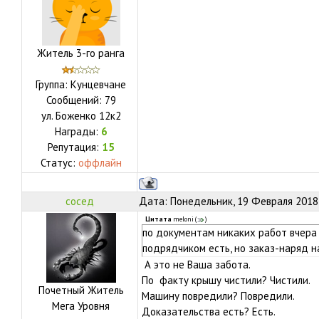
Житель 3-го ранга
Группа: Кунцевчане
Сообщений:
79
ул.
Боженко 12к2
Награды:
6
Репутация:
15
Статус:
оффлайн
сосед
Дата: Понедельник, 19 Февраля 2018,
Цитата
meloni
(
)
по документам никаких работ вчера н
подрядчиком есть, но заказ-наряд н
А это не Ваша забота.
По факту крышу чистили? Чистили.
Почетный Житель
Машину повредили? Повредили.
Мега Уровня
Доказательства есть? Есть.