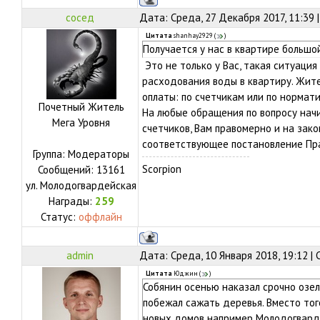
сосед
Дата: Среда, 27 Декабря 2017, 11:39
Цитата
shanhay2929
(
)
Получается у нас в квартире большо
Это не только у Вас, такая ситуация
расходования воды в квартиру. Жит
оплаты: по счетчикам или по нормати
Почетный Житель
На любые обращения по вопросу нач
Мега Уровня
счетчиков, Вам правомерно и на зак
соответствующее постановление Пра
Группа: Модераторы
Scorpion
Сообщений:
13161
ул.
Молодогвардейская
Награды:
259
Статус:
оффлайн
admin
Дата: Среда, 10 Января 2018, 19:12 |
Цитата
Юджин
(
)
Собянин осенью наказал срочно озе
побежал сажать деревья. Вместо тог
новых домов например Молодогварде