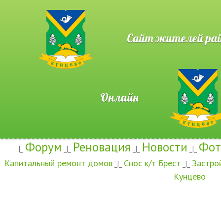
Сайт жителей район
Онлайн
Форум
Реновация
Новости
Фот
|_
_|_
_|_
_|_
Капитальный ремонт домов
Снос к/т Брест
Застро
_|_
_|_
Кунцево