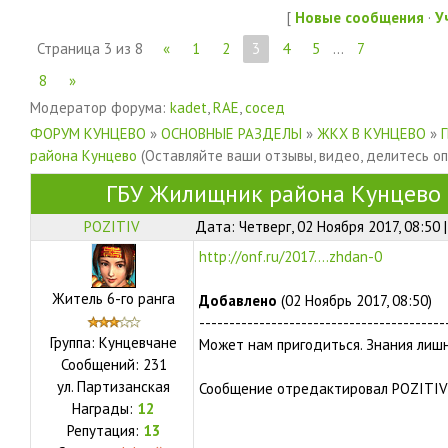
[
Новые сообщения
·
У
Страница
3
из
8
«
1
2
3
4
5
…
7
8
»
Модератор форума:
kadet
,
RAE
,
сосед
ФОРУМ КУНЦЕВО
»
ОСНОВНЫЕ РАЗДЕЛЫ
»
ЖКХ В КУНЦЕВО
»
района Кунцево
(Оставляйте ваши отзывы, видео, делитесь о
ГБУ Жилищник района Кунцево
POZITIV
Дата: Четверг, 02 Ноября 2017, 08:50
http://onf.ru/2017....zhdan-0
Житель 6-го ранга
Добавлено
(02 Ноябрь 2017, 08:50)
-----------------------------------------
Группа: Кунцевчане
Может нам пригодиться. Знания лиш
Сообщений:
231
ул.
Партизанская
Сообщение отредактировал
POZITIV
Награды:
12
Репутация:
13