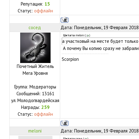
Репутация:
15
Статус:
оффлайн
сосед
Дата: Понедельник, 19 Февраля 2018,
Цитата
meloni
(
)
а участковый на месте будет только 
А почему Вы копию сразу не забрали
Scorpion
Почетный Житель
Мега Уровня
Группа: Модераторы
Сообщений:
13161
ул.
Молодогвардейская
Награды:
259
Статус:
оффлайн
meloni
Дата: Понедельник, 19 Февраля 2018,
Цитата
сосед
(
)