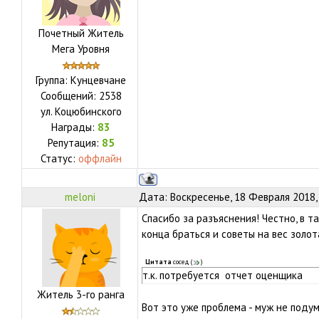
Почетный Житель
Мега Уровня
Группа: Кунцевчане
Сообщений:
2538
ул.
Коцюбинского
Награды:
83
Репутация:
85
Статус:
оффлайн
meloni
Дата: Воскресенье, 18 Февраля 2018,
Спасибо за разъяснения! Честно, в т
конца браться и советы на вес золот
Цитата
сосед
(
)
т.к. потребуется отчет оценщика
Житель 3-го ранга
Вот это уже проблема - муж не подум