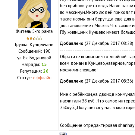
без прибоов учёта воды.Нагло насчи
по максимум.Много людей приходят 
такие нормы они берут,да ещё для 
,постановление г.Москвы.Что самое 
Житель 5-го ранга
Гбу жилищник Кунцево,имеют большой
Добавлено
(27 Декабрь 2017, 08:28)
Группа: Кунцевчане
-----------------------------------------
Сообщений:
190
Обратите внимание,что двойной тар
ул.
Ек. Будановой
всем домам в Кунцево,наверное, пора
Награды:
15
мосжилинспекцию!
Репутация:
26
Статус:
оффлайн
Добавлено
(27 Декабрь 2017, 08:36)
-----------------------------------------
Мне с ребёнком,на двоих,в коммунал
насчитали 38 куб..Что самое интерес
250куб.,.Получается у нас в квартир
Сообщение отредактировал
shanhay