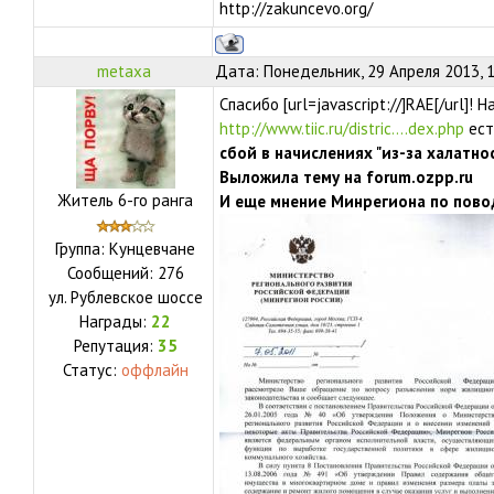
http://zakuncevo.org/
metaxa
Дата: Понедельник, 29 Апреля 2013, 
Спасибо [url=javascript://]RAE[/url]! Н
http://www.tiic.ru/distric....dex.php
ест
сбой в начислениях "из-за халатно
Выложила тему на forum.ozpp.ru
Житель 6-го ранга
И еще мнение Минрегиона по повод
Группа: Кунцевчане
Сообщений:
276
ул.
Рублевское шоссе
Награды:
22
Репутация:
35
Статус:
оффлайн