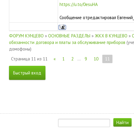
https://u.to/0esuHA
Сообщение отредактировал
Евгений
ФОРУМ КУНЦЕВО
»
ОСНОВНЫЕ РАЗДЕЛЫ
»
ЖКХ В КУНЦЕВО
»
обязанности договора и платы за обслуживание приборов
(уч
домофоны)
Страница
11
из
11
«
1
2
…
9
10
11