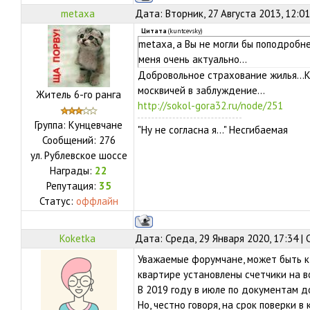
metaxa
Дата: Вторник, 27 Августа 2013, 12:0
Цитата
(
kuntcevsky
)
metaxa, а Вы не могли бы поподробн
меня очень актуально...
Добровольное страхование жилья...К
москвичей в заблуждение...
Житель 6-го ранга
http://sokol-gora32.ru/node/251
Группа: Кунцевчане
"Ну не согласна я..." Несгибаемая
Сообщений:
276
ул.
Рублевское шоссе
Награды:
22
Репутация:
35
Статус:
оффлайн
Koketka
Дата: Среда, 29 Января 2020, 17:34 |
Уважаемые форумчане, может быть к
квартире установлены счетчики на в
В 2019 году в июле по документам д
Но, честно говоря, на срок поверки в