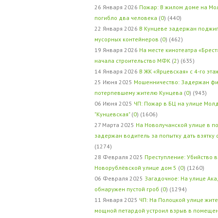
26 Января 2026
Пожар: В жилом доме на Мо
погибло два человека
(
0
) (440)
22 Января 2026
В Кунцеве задержан поджи
мусорных контейнеров
(
0
) (462)
19 Января 2026
На месте кинотеатра «Брест
начала строительство МФК
(
2
) (635)
14 Января 2026
В ЖК «Ярцевская» с 4-го эта
25 Июня 2025
Мошенничество: Задержан фи
потерпевшему жителю Кунцева
(
0
) (943)
06 Июня 2025
ЧП: Пожар в БЦ на улице Мол
"Кунцевская"
(
0
) (1606)
27 Марта 2025
На Новолучанской улице в п
задержан водитель за попытку дать взятку
(1274)
28 Февраля 2025
Преступление: Убийство в
Новорублёвской улице дом 5
(
0
) (1260)
06 Февраля 2025
Загадочное: На улице Ак
обнаружен пустой гроб
(
0
) (1294)
11 Января 2025
ЧП: На Полоцкой улице жит
мощной петардой устроил взрыв в помеще