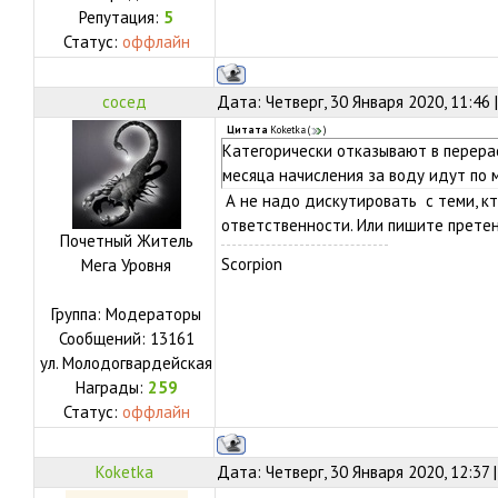
Репутация:
5
Статус:
оффлайн
сосед
Дата: Четверг, 30 Января 2020, 11:46
Цитата
Koketka
(
)
Категорически отказывают в перерас
месяца начисления за воду идут по 
А не надо дискутировать с теми, кт
ответственности. Или пишите претен
Почетный Житель
Scorpion
Мега Уровня
Группа: Модераторы
Сообщений:
13161
ул.
Молодогвардейская
Награды:
259
Статус:
оффлайн
Koketka
Дата: Четверг, 30 Января 2020, 12:37