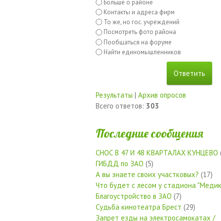
Больше о районе
Контакты и адреса фирм
То же, но гос. учреждений
Посмотреть фото района
Пообщаться на форуме
Найти единомышленников
Результаты
|
Архив опросов
Всего ответов:
303
Последние сообщения
СНОС В 47 И 48 КВАРТАЛАХ КУНЦЕВО
ГИБДД по ЗАО
(5)
А вы знаете своих участковых?
(17)
Что будет с лесом у стадиона "Медик
Благоустройство в ЗАО
(7)
Судьба кинотеатра Брест
(29)
Запрет езды на электросамокатах /