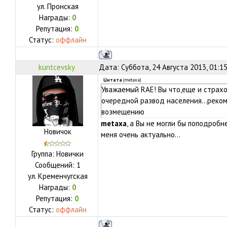
ул.
Пронская
Награды:
0
Репутация:
0
Статус:
оффлайн
kuntcevsky
Дата: Суббота, 24 Августа 2013, 01:1
Цитата
(
metaxa
)
Уважаемый RAE! Вы что,еще и страхо
очередной развод населения...реко
возмещению
metaxa
, а Вы не могли бы поподробн
Новичок
меня очень актуально...
Группа: Новички
Сообщений:
1
ул.
Кременчугская
Награды:
0
Репутация:
0
Статус:
оффлайн