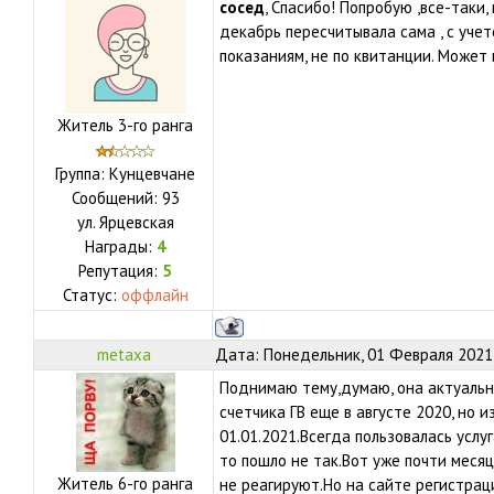
сосед
, Спасибо! Попробую ,все-таки,
декабрь пересчитывала сама , с уче
показаниям, не по квитанции. Может и
Житель 3-го ранга
Группа: Кунцевчане
Сообщений:
93
ул.
Ярцевская
Награды:
4
Репутация:
5
Статус:
оффлайн
metaxa
Дата: Понедельник, 01 Февраля 2021,
Поднимаю тему,думаю, она актуальн
счетчика ГВ еще в августе 2020, но 
01.01.2021.Всегда пользовалась услуг
то пошло не так.Вот уже почти месяц
Житель 6-го ранга
не реагируют.Но на сайте регистрац