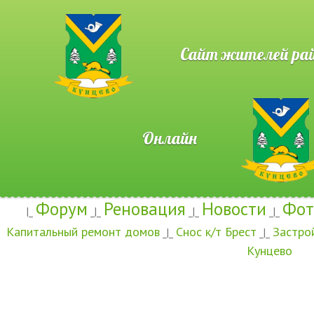
Сайт жителей район
Онлайн
Форум
Реновация
Новости
Фот
|_
_|_
_|_
_|_
Капитальный ремонт домов
Снос к/т Брест
Застро
_|_
_|_
Кунцево