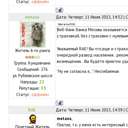
Статус:
оффлайн
metaxa
Дата: Четверг, 11 Июля 2013, 14:52 |
Цитата
(
RAE
)
Веб-банк банка Москвы оказывается
страховкой, без страховки с нулевым
Уважаемый RAE! Вы что,еще и страхо
Житель 6-го ранга
очередной развод населения...реко
возмещению...Вы будете приятно уди
Группа: Кунцевчане
Сообщений:
276
"Ну не согласна я..." Несгибаемая
ул.
Рублевское шоссе
Награды:
22
Репутация:
35
Статус:
оффлайн
RAE
Дата: Четверг, 11 Июля 2013, 14:59 |
metaxa
,
Платил, т.к. у меня есть интересный 
Почетный Житель