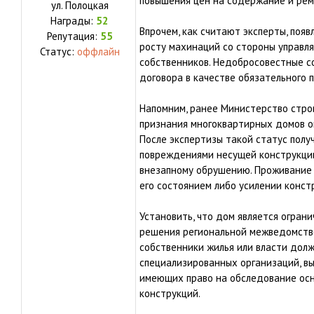
повышения цен на содержание и ре
ул.
Полоцкая
Награды:
52
Впрочем, как считают эксперты, поя
Репутация:
55
росту махинаций со стороны управл
Статус:
оффлайн
собственников. Недобросовестные с
договора в качестве обязательного п
Напомним, ранее Министерство стро
признания многоквартирных домов о
После экспертизы такой статус полу
повреждениями несущей конструкции,
внезапному обрушению. Проживание 
его состоянием либо усилении конст
Установить, что дом является огран
решения региональной межведомств
собственники жилья или власти долж
специализированных организаций, в
имеющих право на обследование ос
конструкций.