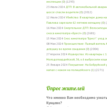
инспекции
(
0
) (1293)
23 Июля 2024
ДТП: В автомобильной авари
шоссе спасли водителя
(
0
) (2012)
12 Июля 2024
Убийство: В квартире дома на
Павлова зарезали 62-летнюю женщину
(
0
) 
16 Мая 2024
Смертельное ДТП: Велосипедис
сноса кинотеатра «Брест»
(
0
) (2681)
15 Мая 2024
Снос кинотеатра "Брест": уход 
08 Мая 2024
Происшествие: Пьяный житель 
девушку во время свидания
(
0
) (2004)
27 Апреля 2024
Изуверство: Из квартиры с 1
Молодогвардейской, 36, к.6 выбросили кош
25 Января 2024
Покушение: На Бобруйской 
напал с ножом на полицейского
(
1
) (2271)
Опрос жителей
Что именно Вам необходимо узнать
Кунцево?