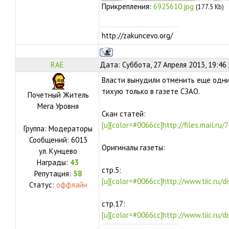
Прикрепления:
6925610.jpg
(177.5 Kb)
http://zakuncevo.org/
RAE
Дата: Суббота, 27 Апреля 2013, 19:46
Власти вынудили отменить еще одни
тихую только в газете СЗАО.
Почетный Житель
Мега Уровня
Скан статей:
[u][color=#0066cc]http://files.mail.ru/
Группа: Модераторы
Сообщений:
6013
Оригиналы газеты:
ул.
Кунцево
Награды:
43
стр.5:
Репутация:
58
[u][color=#0066cc]http://www.tiic.ru/dist
Статус:
оффлайн
стр.17:
[u][color=#0066cc]http://www.tiic.ru/dist