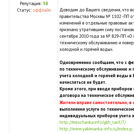
Репутация:
58
Доводим до Вашего сведения, что в
Статус:
оффлайн
правительства Москвы № 1102 -ПП о
изменений в отдельные правовые акт
признано утратившим силу постанов
сентября 2010 года за № 829-ПП «О 
техническому обслуживанию и повер
холодной и горячей воды».
Одновременно сообщаем, что с фев
по техническому обслуживанию и
учета холодной и горячей воды в
начисляться не будет.
Кроме этого, при вводе приборов 
договора на техническое обслужи
в
Жители вправе самостоятельно,
выполнения услуги по техническом
индивидуальных приборов учета х
http://meschanka.info/gkh_tarif/7/
http://www.yakimanka-info.ru/index.p.