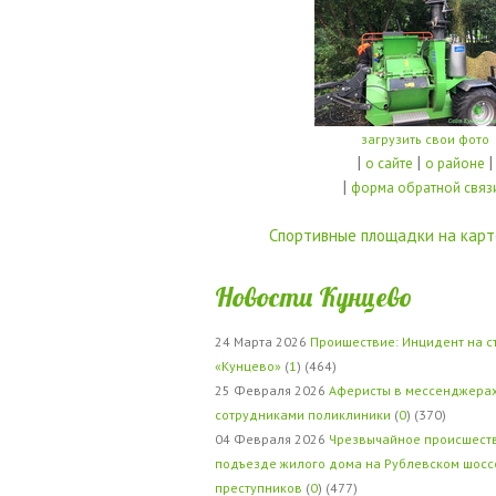
загрузить свои фото
|
|
|
о сайте
о районе
|
форма обратной связ
Спортивные площадки на карт
Новости Кунцево
24 Марта 2026
Проишествие: Инцидент на с
«Кунцево»
(
1
) (464)
25 Февраля 2026
Аферисты в мессенджерах
сотрудниками поликлиники
(
0
) (370)
04 Февраля 2026
Чрезвычайное происшеств
подъезде жилого дома на Рублевском шосс
преступников
(
0
) (477)