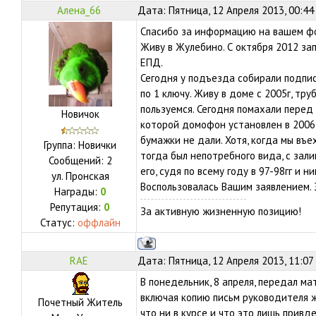
Алена_66
Дата: Пятница, 12 Апреля 2013, 00:44
Спасибо за информацию на вашем ф
Живу в Жулебино. С октября 2012 з
ЕПД.
Сегодня у подъезда собирали подпи
по 1 ключу. Живу в доме с 2005г, тру
пользуемся. Сегодня помахали перед
Новичок
которой домофон установлен в 2006 
бумажки не дали. Хотя, когда мы въе
Группа: Новички
тогда был непотребного вида, с зал
Сообщений:
2
его, судя по всему году в 97-98гг и н
ул.
Пронская
Воспользовалась Вашим заявлением. 
Награды:
0
Репутация:
0
За активную жизненную позицию!
Статус:
оффлайн
RAE
Дата: Пятница, 12 Апреля 2013, 11:07
В понедельник, 8 апреля, передал м
включая копию письм руководителя ж
Почетный Житель
что ни в курсе и что это лишь привд