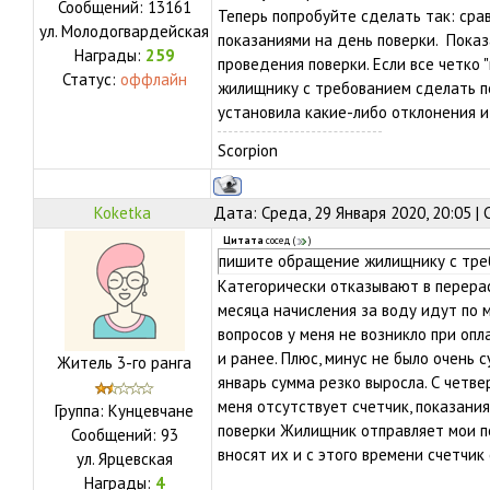
Сообщений:
13161
Теперь попробуйте сделать так: сра
ул.
Молодогвардейская
показаниями на день поверки. Показ
Награды:
259
проведения поверки. Если все четко 
Статус:
оффлайн
жилищнику с требованием сделать пе
установила какие-либо отклонения и
Scorpion
Koketka
Дата: Среда, 29 Января 2020, 20:05 |
Цитата
сосед
(
)
пишите обращение жилищнику с тре
Категорически отказывают в перерас
месяца начисления за воду идут по 
вопросов у меня не возникло при опл
и ранее. Плюс, минус не было очень 
Житель 3-го ранга
январь сумма резко выросла. С четвер
меня отсутствует счетчик, показани
Группа: Кунцевчане
поверки Жилищник отправляет мои п
Сообщений:
93
вносят их и с этого времени счетчик
ул.
Ярцевская
Награды:
4