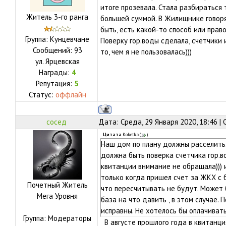
итоге прозевала. Стала разбираться
Житель 3-го ранга
большей суммой. В Жилищнике говоря
быть, есть какой-то способ или право
Группа: Кунцевчане
Поверку гор.воды сделала, счетчики 
Сообщений:
93
то, чем я не пользовалась)))
ул.
Ярцевская
Награды:
4
Репутация:
5
Статус:
оффлайн
сосед
Дата: Среда, 29 Января 2020, 18:46 |
Цитата
Koketka
(
)
Наш дом по плану должны расселить.
должна быть поверка счетчика гор.во
квитанции внимание не обращала))) и
только когда пришел счет за ЖКХ с 
Почетный Житель
что пересчитывать не будут. Может 
Мега Уровня
база на что давить , в этом случае. 
исправны. Не хотелось бы оплачивать 
Группа: Модераторы
В августе прошлого года в квитанци