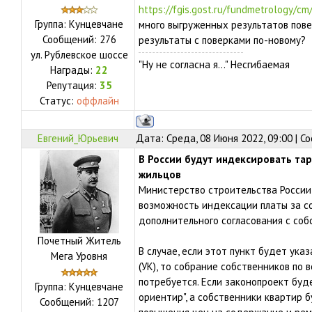
https://fgis.gost.ru/fundmetrology/cm/
Группа: Кунцевчане
много выгруженных результатов пове
Сообщений:
276
результаты с поверками по-новому?
ул.
Рублевское шоссе
"Ну не согласна я..." Несгибаемая
Награды:
22
Репутация:
35
Статус:
оффлайн
Евгений_Юрьевич
Дата: Среда, 08 Июня 2022, 09:00 | 
В России будут индексировать та
жильцов
Министерство строительства России
возможность индексации платы за с
дополнительного согласования с соб
Почетный Житель
В случае, если этот пункт будет ука
Мега Уровня
(УК), то собрание собственников по 
потребуется. Если законопроект буде
Группа: Кунцевчане
ориентир", а собственники квартир 
Сообщений:
1207