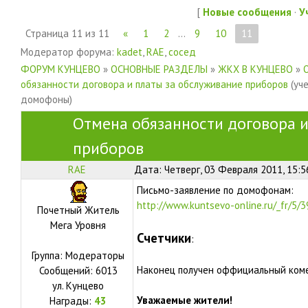
[
Новые сообщения
·
У
Страница
11
из
11
«
1
2
…
9
10
11
Модератор форума:
kadet
,
RAE
,
сосед
ФОРУМ КУНЦЕВО
»
ОСНОВНЫЕ РАЗДЕЛЫ
»
ЖКХ В КУНЦЕВО
»
обязанности договора и платы за обслуживание приборов
(уч
домофоны)
Отмена обязанности договора и
приборов
RAE
Дата: Четверг, 03 Февраля 2011, 15:
Письмо-заявление по домофонам:
http://www.kuntsevo-online.ru/_fr/5/3
Почетный Житель
Мега Уровня
Счетчики
:
Группа: Модераторы
Наконец получен оффициальный коме
Сообщений:
6013
ул.
Кунцево
Уважаемые жители!
Награды:
43