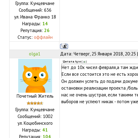
Группа: Кунцевчане
Сообщений:
636
ул.
Ивана Франко 18
Награды:
14
Репутация:
26
Статус:
оффлайн
olga1
Дата: Четверг, 25 Января 2018, 20:25
Цитата
Agne
(
)
Нет до 10х чисел февраля,а там жди
Если все состоится это не есть хоро
Он должен успеть до подачи докумен
остановки реализации проекта /боль
нас не очень шустрая, если такими 
Почетный Житель
выборов не успеют никак - потом уж
Группа: Кунцевчане
Сообщений:
1002
ул.
Коцюбинского
Награды:
41
Репутация:
104