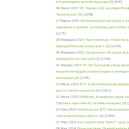
потерпевшему жителю Кунцева
(
0
) (945)
06 Июня 2025
ЧП: Пожар в БЦ на улице Мол
"Кунцевская"
(
0
) (1608)
27 Марта 2025
На Новолучанской улице в п
задержан водитель за попытку дать взятку
(1275)
28 Февраля 2025
Преступление: Убийство в
Новорублёвской улице дом 5
(
0
) (1260)
06 Февраля 2025
Загадочное: На улице Ак
обнаружен пустой гроб
(
0
) (1294)
11 Января 2025
ЧП: На Полоцкой улице жит
мощной петардой устроил взрыв в помеще
инспекции
(
0
) (1295)
23 Июля 2024
ДТП: В автомобильной авари
шоссе спасли водителя
(
0
) (2012)
12 Июля 2024
Убийство: В квартире дома на
Павлова зарезали 62-летнюю женщину
(
0
) 
16 Мая 2024
Смертельное ДТП: Велосипедис
сноса кинотеатра «Брест»
(
0
) (2683)
15 Мая 2024
Снос кинотеатра "Брест": уход 
08 Мая 2024
Происшествие: Пьяный житель 