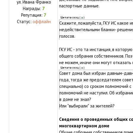
ул.
Ивана Франко
паспортные данные.
Награды:
7
Репутация:
7
Цитата
сосед
(
)
Статус:
оффлайн
Скажите, пожалуйста, ГКУ ИС какое
недействительными бланки- решения
голосов.
ГКУ ИС - это та инстанция, в котор
общего собрания собственников. По
не можем, иначе они могут отказать
Цитата
сосед
(
)
Совет дома был избран давным-давно
года, тогда же председателем совета
специально) со сроком полномочий с 
полномочий не наступил. Об избрани
в доме не знал?
Или "выбирали" за жителей?
Сведения о проведенных общих с
многоквартирном доме
Общие собрания собственников пом