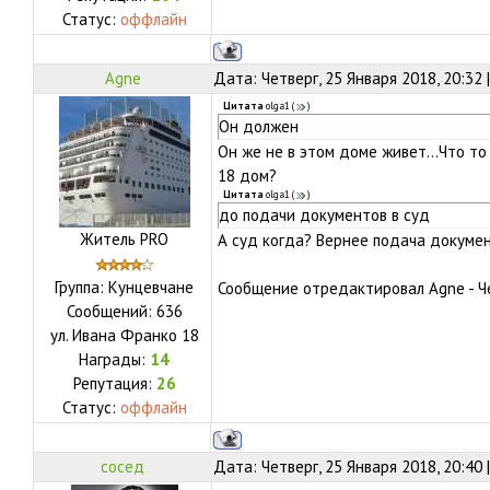
Статус:
оффлайн
Agne
Дата: Четверг, 25 Января 2018, 20:32
Цитата
olga1
(
)
Он должен
Он же не в этом доме живет...Что то 
18 дом?
Цитата
olga1
(
)
до подачи документов в суд
Житель PRO
А суд когда? Вернее подача докумен
Группа: Кунцевчане
Сообщение отредактировал
Agne
-
Ч
Сообщений:
636
ул.
Ивана Франко 18
Награды:
14
Репутация:
26
Статус:
оффлайн
сосед
Дата: Четверг, 25 Января 2018, 20:40