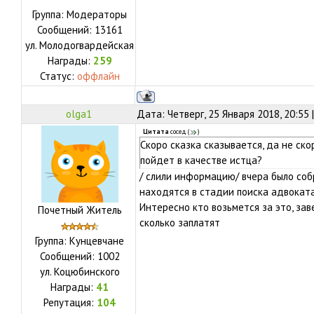
Группа: Модераторы
Сообщений:
13161
ул.
Молодогвардейская
Награды:
259
Статус:
оффлайн
olga1
Дата: Четверг, 25 Января 2018, 20:55
Цитата
сосед
(
)
Скоро сказка сказывается, да не ско
пойдет в качестве истца?
/ слили информацию/ вчера было соб
находятся в стадии поиска адвоката
Интересно кто возьмется за это, за
Почетный Житель
сколько заплатят
Группа: Кунцевчане
Сообщений:
1002
ул.
Коцюбинского
Награды:
41
Репутация:
104