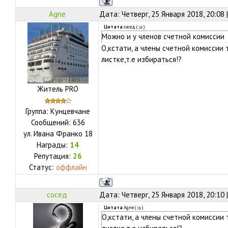
Agne
Дата: Четверг, 25 Января 2018, 20:08
Цитата
сосед
(
)
Можно и у членов счетной комиссии
О,кстати, а члены счетной комиссии
листке,т.е избираться!?
Житель PRO
Группа: Кунцевчане
Сообщений:
636
ул.
Ивана Франко 18
Награды:
14
Репутация:
26
Статус:
оффлайн
сосед
Дата: Четверг, 25 Января 2018, 20:10
Цитата
Agne
(
)
О,кстати, а члены счетной комиссии