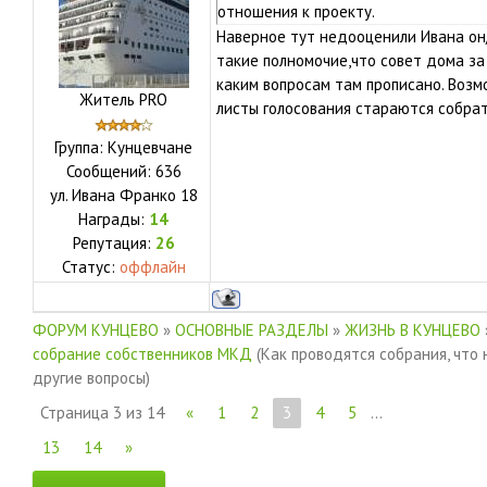
отношения к проекту.
Наверное тут недооценили Ивана он
такие полномочие,что совет дома за
каким вопросам там прописано. Возмо
Житель PRO
листы голосования стараются собрат
Группа: Кунцевчане
Сообщений:
636
ул.
Ивана Франко 18
Награды:
14
Репутация:
26
Статус:
оффлайн
ФОРУМ КУНЦЕВО
»
ОСНОВНЫЕ РАЗДЕЛЫ
»
ЖИЗНЬ В КУНЦЕВО
собрание собственников МКД
(Как проводятся собрания, что 
другие вопросы)
Страница
3
из
14
«
1
2
3
4
5
…
13
14
»