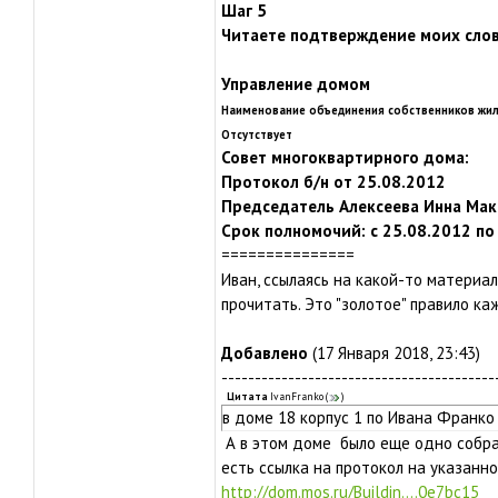
Шаг 5
Читаете подтверждение моих слов
Управление домом
Наименование объединения собственников жил
Oтсутствует
Совет многоквартирного дома:
Протокол б/н от 25.08.2012
Председатель Алексеева Инна Ма
Срок полномочий: с 25.08.2012 по
===============
Иван, ссылаясь на какой-то материал
прочитать. Это "золотое" правило ка
Добавлено
(17 Января 2018, 23:43)
-----------------------------------------
Цитата
IvanFranko
(
)
в доме 18 корпус 1 по Ивана Франко
А в этом доме было еще одно собра
есть ссылка на протокол на указанн
http://dom.mos.ru/Buildin....0e7bc15