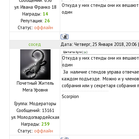
Сообщений:
636
Откуда у них стенды они их вешают
ул.
Ивана Франко 18
один
Награды:
14
Репутация:
26
Статус:
оффлайн
сосед
Дата: Четверг, 25 Января 2018, 20:06
Цитата
Agne
(
)
Откуда у них стенды они их вешают
один
За наличие стендов управа отвечает
каждом подъезде. Можно и у членов 
Почетный Житель
собрания или у секретаря собрания 
Мега Уровня
Scorpion
Группа: Модераторы
Сообщений:
13161
ул.
Молодогвардейская
Награды:
259
Статус:
оффлайн