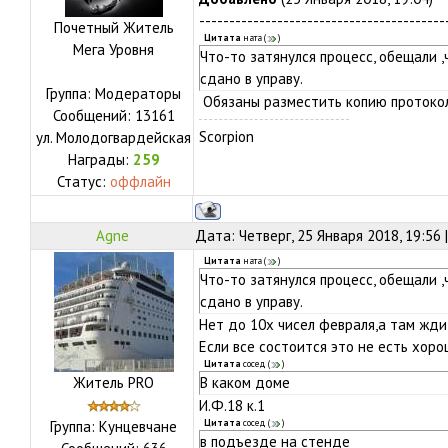
-----------------------------------------
Почетный Житель
Цитата
ната
(
)
Мега Уровня
Что-то затянулся процесс, обещали ,
сдано в управу.
Группа: Модераторы
Обязаны разместить копию протокол
Сообщений:
13161
Scorpion
ул.
Молодогвардейская
Награды:
259
Статус:
оффлайн
Agne
Дата: Четверг, 25 Января 2018, 19:56
Цитата
ната
(
)
Что-то затянулся процесс, обещали ,
сдано в управу.
Нет до 10х чисел февраля,а там жди
Если все состоится это не есть хоро
Цитата
сосед
(
)
Житель PRO
В каком доме
И.Ф.18 к.1
Группа: Кунцевчане
Цитата
сосед
(
)
в подъезде на стенде