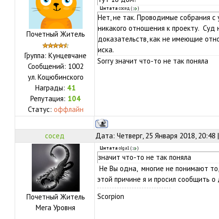
Цитата
сосед
(
)
Нет, не так. Проводимые собрания с
никакого отношения к проекту. Суд 
Почетный Житель
доказательств, как не имеющие отно
иска.
Группа: Кунцевчане
Sorry значит что-то не так поняла
Сообщений:
1002
ул.
Коцюбинского
Награды:
41
Репутация:
104
Статус:
оффлайн
сосед
Дата: Четверг, 25 Января 2018, 20:48
Цитата
olga1
(
)
значит что-то не так поняла
Не Вы одна, многие не понимают то
этой причине я и просил сообщить о
Scorpion
Почетный Житель
Мега Уровня