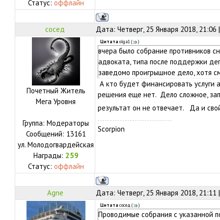
Статус:
оффлайн
сосед
Дата: Четверг, 25 Января 2018, 21:06
Цитата
olga1
(
)
вчера было собрание противников сн
адвоката, типа после поддержки деп
заведомо проигрышное дело, хотя см
А кто будет финансировать услуги а
Почетный Житель
решения еще нет. Дело сложное, зап
Мега Уровня
результат он не отвечает. Да и сво
Группа: Модераторы
Scorpion
Сообщений:
13161
ул.
Молодогвардейская
Награды:
259
Статус:
оффлайн
Agne
Дата: Четверг, 25 Января 2018, 21:11
Цитата
сосед
(
)
Проводимые собрания с указанной п