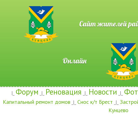
Сайт жителей район
Онлайн
Форум
Реновация
Новости
Фот
|_
_|_
_|_
_|_
Капитальный ремонт домов
Снос к/т Брест
Застро
_|_
_|_
Кунцево