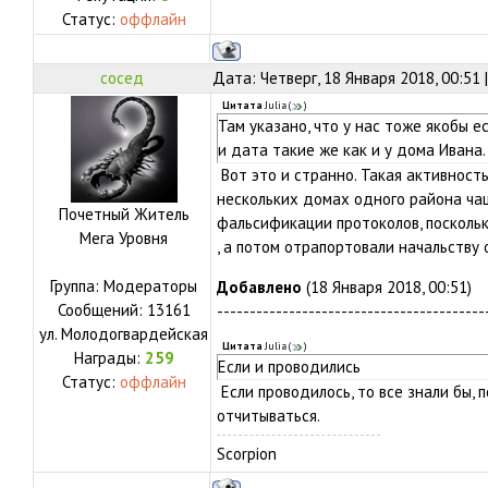
Статус:
оффлайн
сосед
Дата: Четверг, 18 Января 2018, 00:51
Цитата
Julia
(
)
Там указано, что у нас тоже якобы 
и дата такие же как и у дома Ивана.
Вот это и странно. Такая активност
нескольких домах одного района ча
Почетный Житель
фальсификации протоколов, поскольк
Мега Уровня
, а потом отрапортовали начальству 
Группа: Модераторы
Добавлено
(18 Января 2018, 00:51)
Сообщений:
13161
-----------------------------------------
ул.
Молодогвардейская
Цитата
Julia
(
)
Награды:
259
Если и проводились
Статус:
оффлайн
Если проводилось, то все знали бы,
отчитываться.
Scorpion