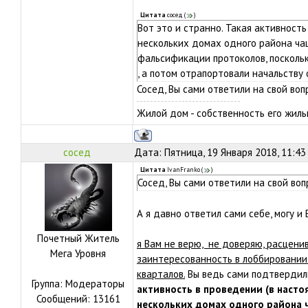
Цитата
сосед
(
)
Вот это и странно. Такая активност
нескольких домах одного района ча
фальсификации протоколов, поскольк
, а потом отрапортовали начальству 
Сосед, Вы сами ответили на свой воп
Жилой дом - собственность его жильц
сосед
Дата: Пятница, 19 Января 2018, 11:43
Цитата
IvanFranko
(
)
Сосед, Вы сами ответили на свой воп
А я давно ответил сами себе, могу и
Почетный Житель
я Вам не верю, не доверяю, расцен
Мега Уровня
заинтересованность в лоббировании 
кварталов.
Вы ведь сами подтвердили
Группа: Модераторы
активность в проведении (в наст
Сообщений:
13161
нескольких домах одного района 