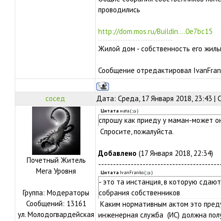
проводились
http://dom.mos.ru/Buildin....0e7bc15
Жилой дом - собственность его жильц
Сообщение отредактировал
IvanFra
сосед
Дата: Среда, 17 Января 2018, 23:43 |
Цитата
ната
(
)
спрошу как приеду у маман-может о
Спросите, пожалуйста.
Добавлено
(17 Января 2018, 22:34)
Почетный Житель
-----------------------------------------
Мега Уровня
Цитата
IvanFranko
(
)
- это та инстанция, в которую сдаю
Группа: Модераторы
собрания собственников
Сообщений:
13161
Каким нормативным актом это преду
ул.
Молодогвардейская
инженерная служба (ИС) должна пол