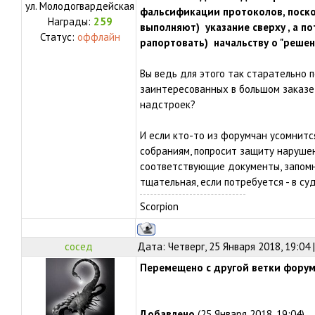
ул.
Молодогвардейская
фальсификации протоколов, поско
Награды:
259
выполняют) указание сверху , а п
Статус:
оффлайн
рапортовать) начальству о "решен
Вы ведь для этого так старательно п
заинтересованных в большом заказе
надстроек?
И если кто-то из форумчан усомнитс
собраниям, попросит защиту нарушен
соответствующие документы, запом
тщательная, если потребуется - в суд
Scorpion
сосед
Дата: Четверг, 25 Января 2018, 19:04
Перемещено с другой ветки фору
Добавлено
(25 Января 2018, 19:04)