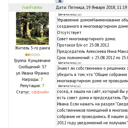
IvanFranko
Дата: Пятница, 19 Января 2018, 11:19
Цитата
сосед
(
)
Управление домомНаименование объ
созданного в многоквартирном доме
Oтсутствует
Совет многоквартирного дома:
Протокол б/н от 25.08.2012
Житель 3-го ранга
Председатель Алексеева Инна Макс
Срок полномочий: с 25.08.2012 по 25.
Группа: Кунцевчане
Цитата
сосед
(
)
Сообщений:
57
Знают ли собственники о решениях 
ул.
Ивана Франко
убедить в том, что "Общие собрания
Награды:
7
многоквартирном доме не проводили
Репутация:
7
Цитата
Julia
(
)
сосед, я зашла на сайт, который Вы у
Статус:
оффлайн
есть совет дома и председатель. Пр
Ивана. Если нажать на раздел "Свед
собственников помещений в многоква
собрания не проводились. В нашем д
2012 году уведомлений не получали."