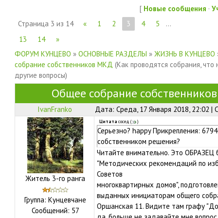
[
Новые сообщения
·
У
Страница
3
из
14
«
1
2
3
4
5
…
13
14
»
ФОРУМ КУНЦЕВО
»
ОСНОВНЫЕ РАЗДЕЛЫ
»
ЖИЗНЬ В КУНЦЕВО
собрание собственников МКД
(Как проводятся собрания, что 
другие вопросы)
Общее собрание собственнико
IvanFranko
Дата: Среда, 17 Января 2018, 22:02 |
Цитата
сосед
(
)
Серьезно? happy Прикрепления: 6794
собственником решения?
Читайте внимательно. Это ОБРАЗЕЦ 
"Методических рекомендаций по из
Советов
Житель 3-го ранга
многоквартирных домов", подготовл
выданных инициаторам общего собран
Группа: Кунцевчане
Оршанская 11. Видите там графу "Д
Сообщений:
57
да, больше не задавайте мне вопрос