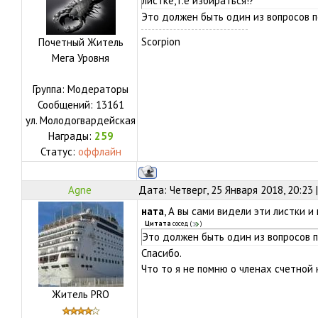
листке,т.е избираться!?
Это должен быть один из вопросов п
Scorpion
Почетный Житель
Мега Уровня
Группа: Модераторы
Сообщений:
13161
ул.
Молодогвардейская
Награды:
259
Статус:
оффлайн
Agne
Дата: Четверг, 25 Января 2018, 20:23
ната
, А вы сами видели эти листки 
Цитата
сосед
(
)
Это должен быть один из вопросов п
Спасибо.
Что то я не помню о членах счетной к
Житель PRO