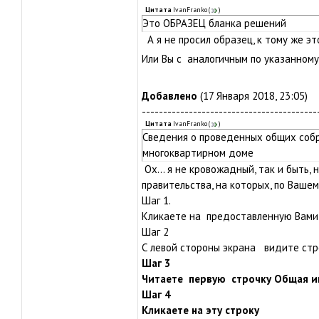
Цитата
IvanFranko
(
)
Это ОБРАЗЕЦ бланка решений
А я не просил образец, к тому же это
Или Вы с аналогичным по указанном
Добавлено
(17 Января 2018, 23:05)
-----------------------------------------
Цитата
IvanFranko
(
)
Сведения о проведенных общих соб
многоквартирном доме
Ох... я не кровожадный, так и быть,
правительства, на которых, по Ваше
Шаг 1.
Кликаете на предоставленную Вами
Шаг 2
С левой стороны экрана видите
стр
Шаг 3
Читаете первую строчку Общая 
Шаг 4
Кликаете на эту строку