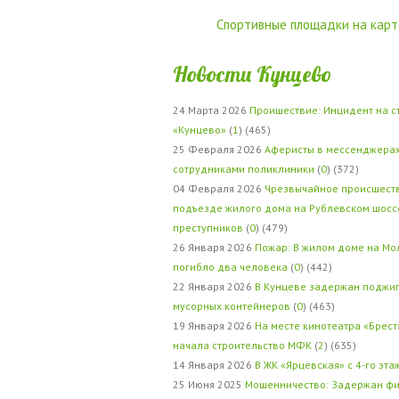
Спортивные площадки на карт
Новости Кунцево
24 Марта 2026
Проишествие: Инцидент на с
«Кунцево»
(
1
) (465)
25 Февраля 2026
Аферисты в мессенджерах
сотрудниками поликлиники
(
0
) (372)
04 Февраля 2026
Чрезвычайное происшеств
подъезде жилого дома на Рублевском шосс
преступников
(
0
) (479)
26 Января 2026
Пожар: В жилом доме на Мо
погибло два человека
(
0
) (442)
22 Января 2026
В Кунцеве задержан поджи
мусорных контейнеров
(
0
) (463)
19 Января 2026
На месте кинотеатра «Брест
начала строительство МФК
(
2
) (635)
14 Января 2026
В ЖК «Ярцевская» с 4-го эта
25 Июня 2025
Мошенничество: Задержан фи