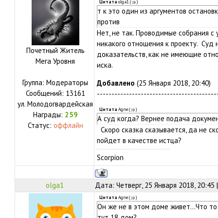
Цитата
olga1
(
)
т к это один из аргументов останов
против
Нет, не так. Проводимые собрания с
никакого отношения к проекту. Суд 
Почетный Житель
доказательств, как не имеющие отно
Мега Уровня
иска.
Группа: Модераторы
Добавлено
(25 Января 2018, 20:40)
Сообщений:
13161
-----------------------------------------
ул.
Молодогвардейская
Цитата
Agne
(
)
Награды:
259
А суд когда? Вернее подача докумен
Статус:
оффлайн
Скоро сказка сказывается, да не ско
пойдет в качестве истца?
Scorpion
olga1
Дата: Четверг, 25 Января 2018, 20:45
Цитата
Agne
(
)
Он же не в этом доме живет...Что то 
тут 18 дом?