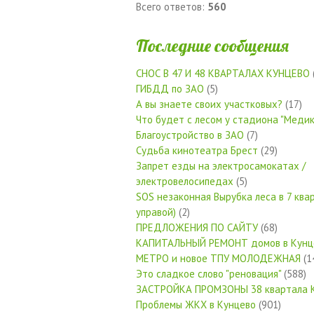
Всего ответов:
560
Последние сообщения
СНОС В 47 И 48 КВАРТАЛАХ КУНЦЕВО
ГИБДД по ЗАО
(5)
А вы знаете своих участковых?
(17)
Что будет с лесом у стадиона "Медик
Благоустройство в ЗАО
(7)
Судьба кинотеатра Брест
(29)
Запрет езды на электросамокатах /
электровелосипедах
(5)
SOS незаконная Вырубка леса в 7 квар
управой)
(2)
ПРЕДЛОЖЕНИЯ ПО САЙТУ
(68)
КАПИТАЛЬНЫЙ РЕМОНТ домов в Кунц
МЕТРО и новое ТПУ МОЛОДЕЖНАЯ
(1
Это сладкое слово "реновация"
(588)
ЗАСТРОЙКА ПРОМЗОНЫ 38 квартала 
Проблемы ЖКХ в Кунцево
(901)