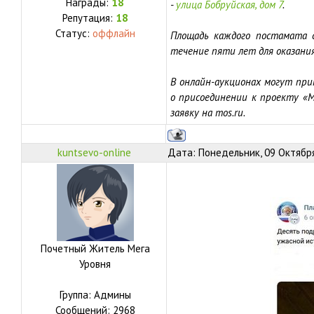
Награды:
18
-
улица Бобруйская, дом 7
.
Репутация:
18
Статус:
оффлайн
Площадь каждого постамата с
течение пяти лет для оказания
В онлайн-аукционах могут при
о присоединении к проекту «
заявку на mos.ru.
kuntsevo-online
Дата: Понедельник, 09 Октября
Почетный Житель Мега
Уровня
Группа: Админы
Сообщений:
2968