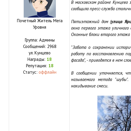
В московском районе Кунцево 
сообщила пресс-служба столич
Почетный Житель Мега
Пятиэтажный дом (
улица Ярц
Уровня
окна первого этажа уличного
Оконные блоки второго этажа 
Группа: Админы
Сообщений:
2968
"Забота о сохранении истор
ул.
Кунцево
работу по восстановлению по
Награды:
18
фасада", - приводятся в нем с
Репутация:
18
Статус:
оффлайн
В сообщении уточняется, ч
называемого метода "шубы".
накидывание смеси.