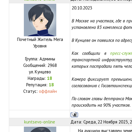
20.10.2023
В Москве на участках, где в 
установлено 83 комплекса фот
Почетный Житель Мега
В Кунцеве он появился по адрес
Уровня
Как сообщили в
пресс-служ
Группа: Админы
транспортной инфраструктуры
Сообщений:
2968
которых пострадали пять чело
ул.
Кунцево
Награды:
18
Камера фиксирует превышение
Репутация:
18
согласованию с Госавтоинспекц
Статус:
оффлайн
По словам главы дептранса Ма
происходить на 90% участков.
kuntsevo-online
Дата: Среда, 22 Ноября 2023, 
На аукцион выставлен земе