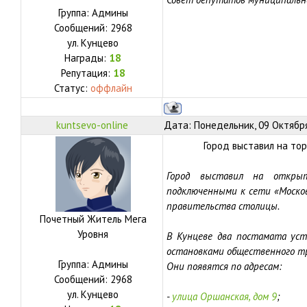
Группа: Админы
Сообщений:
2968
ул.
Кунцево
Награды:
18
Репутация:
18
Статус:
оффлайн
kuntsevo-online
Дата: Понедельник, 09 Октября
Город выставил на то
Город выставил на откры
подключенными к сети «Моско
правительства столицы.
Почетный Житель Мега
Уровня
В Кунцеве два постамата уст
остановками общественного т
Группа: Админы
Они появятся по адресам:
Сообщений:
2968
ул.
Кунцево
-
улица Оршанская, дом 9
;