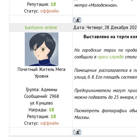
Репутация:
18
метро «Молодежная».
Статус:
оффлайн
kuntsevo-online
Дата: Четверг, 28 Декабря 202
Выставлено на торги ко
На городские торги по прод
сообщили в
пресс-службе
столи
Почетный Житель Мега
Помещение располагается в по
Уровня
улица, д. 8. Его площадь составл
Группа: Админы
Предприниматели могут приоб
Сообщений:
2968
можно подавать до 25 января, 
ул.
Кунцево
Награды:
18
Посмотреть фотографии объ
Репутация:
18
Москвы.
Статус:
оффлайн