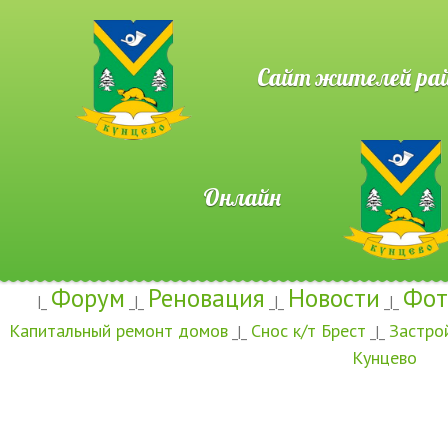
Сайт жителей район
Онлайн
Форум
Реновация
Новости
Фот
|_
_|_
_|_
_|_
Капитальный ремонт домов
Снос к/т Брест
Застро
_|_
_|_
Кунцево