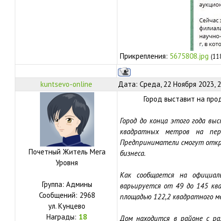
Прикрепления:
5675808.jpg
(11
kuntsevo-online
Дата: Среда, 22 Ноября 2023, 
Город выставит на пр
Город до конца этого года в
квадратных метров на пер
Предприниматели смогут откр
Почетный Житель Мега
бизнеса.
Уровня
Как сообщается на официа
Группа: Админы
варьируется от 49 до 145 кв
Сообщений:
2968
площадью 122,2 квадратного м
ул.
Кунцево
Награды:
18
Дом находится в районе с р