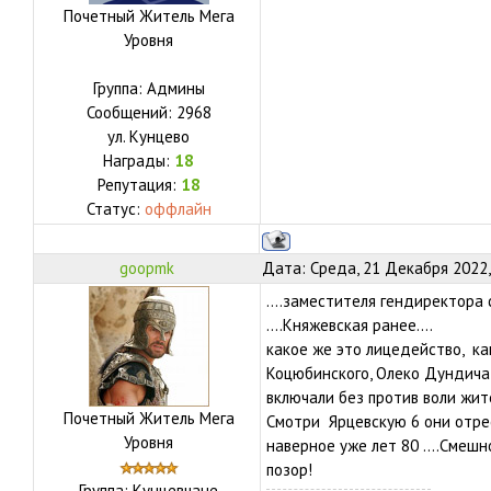
Почетный Житель Мега
Уровня
Группа: Админы
Сообщений:
2968
ул.
Кунцево
Награды:
18
Репутация:
18
Статус:
оффлайн
goopmk
Дата: Среда, 21 Декабря 2022,
....заместителя гендиректор
....Княжевская ранее....
какое же это лицедейство, как
Коцюбинского, Олеко Дундича,
включали без против воли жи
Почетный Житель Мега
Смотри Ярцевскую 6 они отрес
Уровня
наверное уже лет 80 ....Смешн
позор!
Группа: Кунцевчане