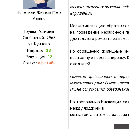
Мосжилинспекция выявила недо
Почетный Житель Мега
нарушения
В
Уровня
Мосжилинспекцию обратился
Группа: Админы
на проведение незаконной пе
Сообщений:
2968
длительного ремонта из поме
ул.
Кунцево
Награды:
18
По обращению жилищные инс
Репутация:
18
незаконную перепланировку. 
Статус:
оффлайн
с лоджией.
Согласно Требованиям к пер
многоквартирных домах, утве
ПП, не допускается объединени
По требованию Инспекции хоз
между лоджией и
комнатой, а затем согласовал