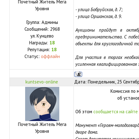
Почетный Житель Мега
Уровня
- улица Бобруйская, д. 7;
- улица Оршанская, д. 9.
Группа: Админы
Сообщений:
2968
Аукционы пройдут в октяб
ул.
Кунцево
предпринимательства. С побе
Награды:
18
объекты для круглогодичной то
Репутация:
18
Статус:
оффлайн
Для участия в торгах необхо
усиленная квалифицированная 
kuntsevo-online
Дата: Понедельник, 25 Сентябр
Комиссия по 
об устано
Об этом
сообщается на сайте
Почетный Житель Мега
Монумент «Героям-молодогвар
Уровня
дворе дома.
Совет депутатов муниципальн