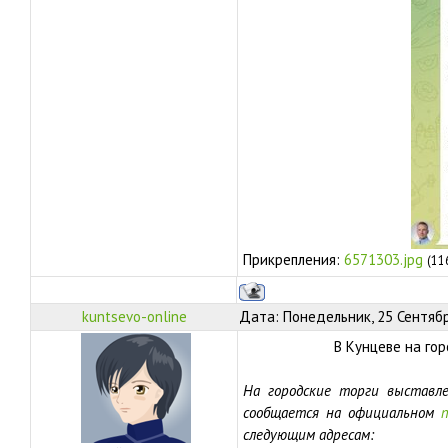
Прикрепления:
6571303.jpg
(11
kuntsevo-online
Дата: Понедельник, 25 Сентябр
В Кунцеве на го
На городские торги выставл
сообщается на официальном
следующим адресам: