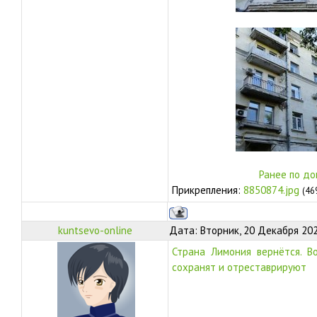
Ранее по до
Прикрепления:
8850874.jpg
(46
kuntsevo-online
Дата: Вторник, 20 Декабря 202
Страна Лимония вернётся. В
сохранят и отреставрируют