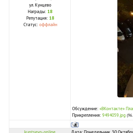
ул.
Кунцево
Награды:
18
Репутация:
18
Статус:
оффлайн
Обсуждение:
«ВКонтакте» Пл
Прикрепления:
9494059.jpg
(96
kuntsevo-online
Дата: Понедельник, 30 Октября