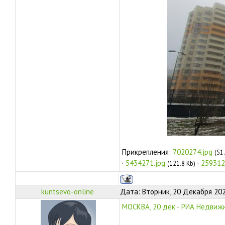
Прикрепления:
7020274.jpg
(51
·
5434271.jpg
·
259312
(121.8 Kb)
kuntsevo-online
Дата: Вторник, 20 Декабря 202
МОСКВА, 20 дек - РИА Недвиж