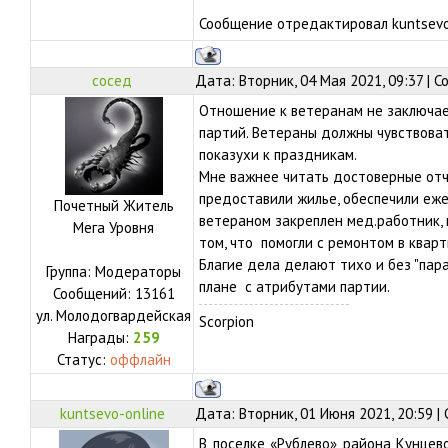
Сообщение отредактировал
kuntsevo
сосед
Дата: Вторник, 04 Мая 2021, 09:37 | 
Отношение к ветеранам не заключа
партий. Ветераны должны чувствова
показухи к праздникам.
Мне важнее читать достоверные отче
предоставили жилье, обеспечили еже
Почетный Житель
ветераном закреплен мед.работник, к
Мега Уровня
том, что помогли с ремонтом в кварт
Благие дела делают тихо и без "па
Группа: Модераторы
плане с атрибутами партии.
Сообщений:
13161
ул.
Молодогвардейская
Scorpion
Награды:
259
Статус:
оффлайн
kuntsevo-online
Дата: Вторник, 01 Июня 2021, 20:59 
В поселке «Рублево» района Кунцев