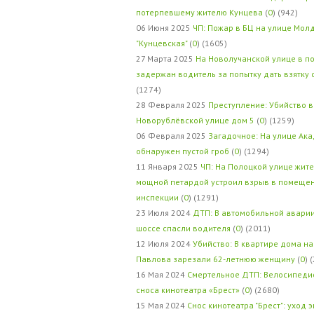
потерпевшему жителю Кунцева
(
0
) (942)
06 Июня 2025
ЧП: Пожар в БЦ на улице Мол
"Кунцевская"
(
0
) (1605)
27 Марта 2025
На Новолучанской улице в п
задержан водитель за попытку дать взятку
(1274)
28 Февраля 2025
Преступление: Убийство в
Новорублёвской улице дом 5
(
0
) (1259)
06 Февраля 2025
Загадочное: На улице Ак
обнаружен пустой гроб
(
0
) (1294)
11 Января 2025
ЧП: На Полоцкой улице жит
мощной петардой устроил взрыв в помеще
инспекции
(
0
) (1291)
23 Июля 2024
ДТП: В автомобильной авари
шоссе спасли водителя
(
0
) (2011)
12 Июля 2024
Убийство: В квартире дома на
Павлова зарезали 62-летнюю женщину
(
0
) 
16 Мая 2024
Смертельное ДТП: Велосипедис
сноса кинотеатра «Брест»
(
0
) (2680)
15 Мая 2024
Снос кинотеатра "Брест": уход 