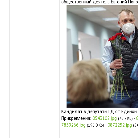
общественный деятель Евгений Попо
Кандидат в депутаты ГД от Единой
Прикрепления:
0543102.jpg
·
(76.7 Kb)
7859266.jpg
·
0872252.jpg
(196.0 Kb)
(5