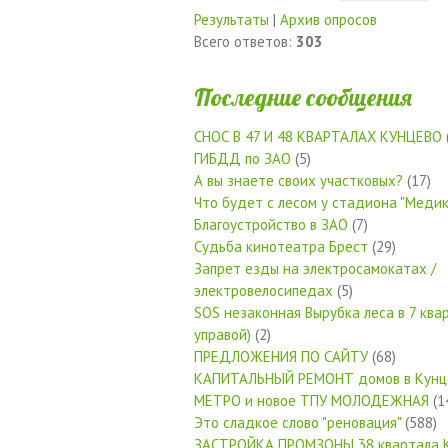
Результаты
|
Архив опросов
Всего ответов:
303
Последние сообщения
СНОС В 47 И 48 КВАРТАЛАХ КУНЦЕВО
ГИБДД по ЗАО
(5)
А вы знаете своих участковых?
(17)
Что будет с лесом у стадиона "Медик
Благоустройство в ЗАО
(7)
Судьба кинотеатра Брест
(29)
Запрет езды на электросамокатах /
электровелосипедах
(5)
SOS незаконная Вырубка леса в 7 квар
управой)
(2)
ПРЕДЛОЖЕНИЯ ПО САЙТУ
(68)
КАПИТАЛЬНЫЙ РЕМОНТ домов в Кунц
МЕТРО и новое ТПУ МОЛОДЕЖНАЯ
(1
Это сладкое слово "реновация"
(588)
ЗАСТРОЙКА ПРОМЗОНЫ 38 квартала 