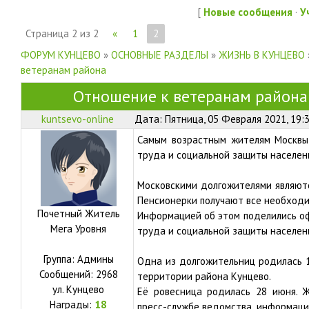
[
Новые сообщения
·
У
Страница
2
из
2
«
1
2
ФОРУМ КУНЦЕВО
»
ОСНОВНЫЕ РАЗДЕЛЫ
»
ЖИЗНЬ В КУНЦЕВО
ветеранам района
Отношение к ветеранам района
kuntsevo-online
Дата: Пятница, 05 Февраля 2021, 19:
Самым возрастным жителям Москвы 
труда и социальной защиты населен
Московскими долгожителями являютс
Пенсионерки получают все необходим
Почетный Житель
Информацией об этом поделились о
Мега Уровня
труда и социальной защиты населен
Группа: Админы
Одна из долгожительниц родилась 1
Сообщений:
2968
территории района Кунцево.
ул.
Кунцево
Её ровесница родилась 28 июня. Ж
Награды:
18
пресс-службе ведомства, информац