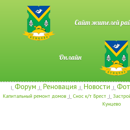
Сайт жителей район
Онлайн
Форум
Реновация
Новости
Фот
|_
_|_
_|_
_|_
Капитальный ремонт домов
Снос к/т Брест
Застро
_|_
_|_
Кунцево