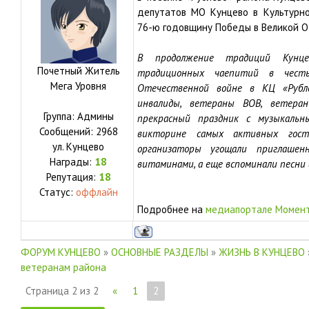
депутатов МО Кунцево в Культурн
76-ю годовщину Победы в Великой О
В продолжение традиций Кунце
Почетный Житель
традиционных чаепитий в чест
Мега Уровня
Отечественной войне в КЦ «Рублё
инвалиды, ветераны ВОВ, ветера
Группа: Админы
прекрасный праздник с музыкаль
Сообщений:
2968
викторине самых активных гост
ул.
Кунцево
организаторы угощали приглаше
Награды:
18
витаминами, а еще вспоминали песни
Репутация:
18
Статус:
оффлайн
Подробнее на
медиапортале Момен
ФОРУМ КУНЦЕВО
»
ОСНОВНЫЕ РАЗДЕЛЫ
»
ЖИЗНЬ В КУНЦЕВО
ветеранам района
Страница
2
из
2
«
1
2