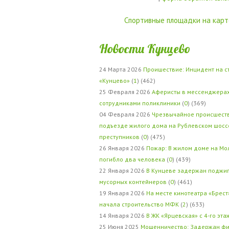
Спортивные площадки на карт
Новости Кунцево
24 Марта 2026
Проишествие: Инцидент на с
«Кунцево»
(
1
) (462)
25 Февраля 2026
Аферисты в мессенджерах
сотрудниками поликлиники
(
0
) (369)
04 Февраля 2026
Чрезвычайное происшеств
подъезде жилого дома на Рублевском шосс
преступников
(
0
) (475)
26 Января 2026
Пожар: В жилом доме на Мо
погибло два человека
(
0
) (439)
22 Января 2026
В Кунцеве задержан поджи
мусорных контейнеров
(
0
) (461)
19 Января 2026
На месте кинотеатра «Брест
начала строительство МФК
(
2
) (633)
14 Января 2026
В ЖК «Ярцевская» с 4-го эта
25 Июня 2025
Мошенничество: Задержан фи