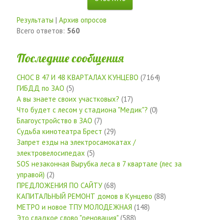
Результаты
|
Архив опросов
Всего ответов:
560
Последние сообщения
СНОС В 47 И 48 КВАРТАЛАХ КУНЦЕВО
(7164)
ГИБДД по ЗАО
(5)
А вы знаете своих участковых?
(17)
Что будет с лесом у стадиона "Медик"?
(0)
Благоустройство в ЗАО
(7)
Судьба кинотеатра Брест
(29)
Запрет езды на электросамокатах /
электровелосипедах
(5)
SOS незаконная Вырубка леса в 7 квартале (лес за
управой)
(2)
ПРЕДЛОЖЕНИЯ ПО САЙТУ
(68)
КАПИТАЛЬНЫЙ РЕМОНТ домов в Кунцево
(88)
МЕТРО и новое ТПУ МОЛОДЕЖНАЯ
(148)
Это сладкое слово "реновация"
(588)