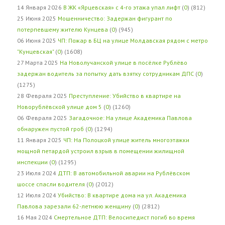
14 Января 2026
В ЖК «Ярцевская» с 4-го этажа упал лифт
(
0
) (812)
25 Июня 2025
Мошенничество: Задержан фигурант по
потерпевшему жителю Кунцева
(
0
) (945)
06 Июня 2025
ЧП: Пожар в БЦ на улице Молдавская рядом с метро
"Кунцевская"
(
0
) (1608)
27 Марта 2025
На Новолучанской улице в посёлке Рублёво
задержан водитель за попытку дать взятку сотрудникам ДПС
(
0
)
(1275)
28 Февраля 2025
Преступление: Убийство в квартире на
Новорублёвской улице дом 5
(
0
) (1260)
06 Февраля 2025
Загадочное: На улице Академика Павлова
обнаружен пустой гроб
(
0
) (1294)
11 Января 2025
ЧП: На Полоцкой улице житель многоэтажки
мощной петардой устроил взрыв в помещении жилищной
инспекции
(
0
) (1295)
23 Июля 2024
ДТП: В автомобильной аварии на Рублёвском
шоссе спасли водителя
(
0
) (2012)
12 Июля 2024
Убийство: В квартире дома на ул. Академика
Павлова зарезали 62-летнюю женщину
(
0
) (2812)
16 Мая 2024
Смертельное ДТП: Велосипедист погиб во время