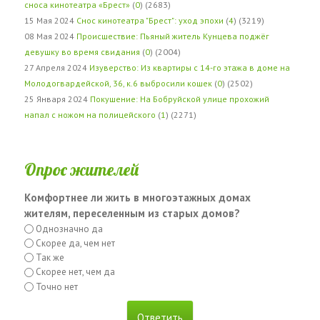
сноса кинотеатра «Брест»
(
0
) (2683)
15 Мая 2024
Снос кинотеатра "Брест": уход эпохи
(
4
) (3219)
08 Мая 2024
Происшествие: Пьяный житель Кунцева поджёг
девушку во время свидания
(
0
) (2004)
27 Апреля 2024
Изуверство: Из квартиры с 14-го этажа в доме на
Молодогвардейской, 36, к.6 выбросили кошек
(
0
) (2502)
25 Января 2024
Покушение: На Бобруйской улице прохожий
напал с ножом на полицейского
(
1
) (2271)
Опрос жителей
Комфортнее ли жить в многоэтажных домах
жителям, переселенным из старых домов?
Однозначно да
Скорее да, чем нет
Так же
Скорее нет, чем да
Точно нет