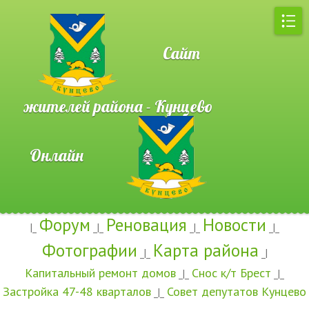
Сайт
жителей района - Кунцево
Онлайн
Форум
Реновация
Новости
|_
_|_
_|_
_|_
Фотографии
Карта района
_|_
_|
Капитальный ремонт домов
Снос к/т Брест
_|_
_|_
Застройка 47-48 кварталов
Совет депутатов Кунцево
_|_