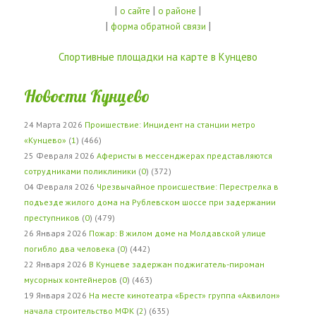
|
|
|
о сайте
о районе
|
|
форма обратной связи
Спортивные площадки на карте в Кунцево
Новости Кунцево
24 Марта 2026
Проишествие: Инцидент на станции метро
«Кунцево»
(
1
) (466)
25 Февраля 2026
Аферисты в мессенджерах представляются
сотрудниками поликлиники
(
0
) (372)
04 Февраля 2026
Чрезвычайное происшествие: Перестрелка в
подъезде жилого дома на Рублевском шоссе при задержании
преступников
(
0
) (479)
26 Января 2026
Пожар: В жилом доме на Молдавской улице
погибло два человека
(
0
) (442)
22 Января 2026
В Кунцеве задержан поджигатель-пироман
мусорных контейнеров
(
0
) (463)
19 Января 2026
На месте кинотеатра «Брест» группа «Аквилон»
начала строительство МФК
(
2
) (635)