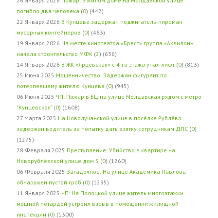
26 Января 2026
Пожар: В жилом доме на Молдавской улице
погибло два человека
(
0
) (442)
22 Января 2026
В Кунцеве задержан поджигатель-пироман
мусорных контейнеров
(
0
) (463)
19 Января 2026
На месте кинотеатра «Брест» группа «Аквилон»
начала строительство МФК
(
2
) (636)
14 Января 2026
В ЖК «Ярцевская» с 4-го этажа упал лифт
(
0
) (813)
25 Июня 2025
Мошенничество: Задержан фигурант по
потерпевшему жителю Кунцева
(
0
) (945)
06 Июня 2025
ЧП: Пожар в БЦ на улице Молдавская рядом с метро
"Кунцевская"
(
0
) (1608)
27 Марта 2025
На Новолучанской улице в посёлке Рублёво
задержан водитель за попытку дать взятку сотрудникам ДПС
(
0
)
(1275)
28 Февраля 2025
Преступление: Убийство в квартире на
Новорублёвской улице дом 5
(
0
) (1260)
06 Февраля 2025
Загадочное: На улице Академика Павлова
обнаружен пустой гроб
(
0
) (1295)
11 Января 2025
ЧП: На Полоцкой улице житель многоэтажки
мощной петардой устроил взрыв в помещении жилищной
инспекции
(
0
) (1300)