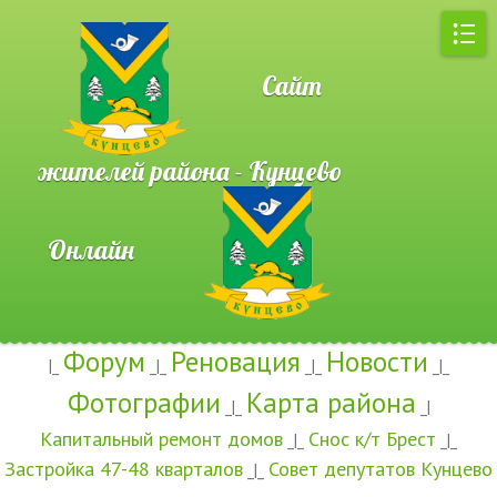
Сайт
жителей района - Кунцево
Онлайн
Форум
Реновация
Новости
|_
_|_
_|_
_|_
Фотографии
Карта района
_|_
_|
Капитальный ремонт домов
Снос к/т Брест
_|_
_|_
Застройка 47-48 кварталов
Совет депутатов Кунцево
_|_