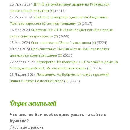
23 Июля 2024
ДТП: В автомобильной аварии на Рублёвском
шоссе спасли водителя
(
0
) (2017)
12 Июля 2024
Убийство: В квартире дома на ул. Академика
Павлова зарезали 62-летнюю женщину
(
0
) (2817)
16 Мая 2024
Смертельное ДТП: Велосипедист погиб во время
сноса кинотеатра «Брест»
(
0
) (2688)
15 Мая 2024
Снос кинотеатра "Брест": уход эпохи
(
4
) (3224)
08 Мая 2024
Происшествие: Пьяный житель Кунцева поджёг
девушку во время свидания
(
0
) (2010)
27 Апреля 2024
Изуверство: Из квартиры с 14-го этажа в доме на
Молодогвардейской, 36, к.6 выбросили кошек
(
0
) (2507)
25 Января 2024
Покушение: На Бобруйской улице прохожий
напал с ножом на полицейского
(
1
) (2276)
Опрос жителей
Что именно Вам необходимо узнать на сайте о
Кунцево?
Больше о районе