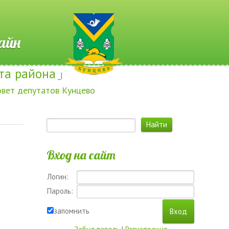
 Онлайн
та района
_|
овет депутатов Кунцево
Вход на сайт
Логин:
Пароль:
запомнить