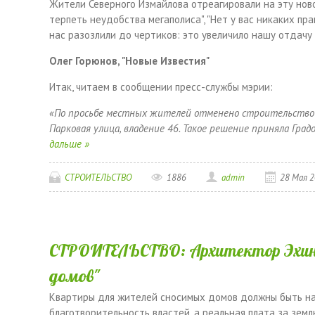
Жители Северного Измайлова отреагировали на эту ново
терпеть неудобства мегаполиса", "Нет у вас никаких прав
нас разозлили до чертиков: это увеличило нашу отдачу 
Олег Горюнов, "Новые Известия"
Итак, читаем в сообщении пресс-службы мэрии:
«По просьбе местных жителей отменено строительство в
Парковая улица, владение 46. Такое решение приняла Гра
дальше »
СТРОИТЕЛЬСТВО
1886
admin
28 Мая 
СТРОИТЕЛЬСТВО: Архитектор Эхин:
домов"
Квартиры для жителей сносимых домов должны быть на 4
благотворительность властей, а реальная плата за земл