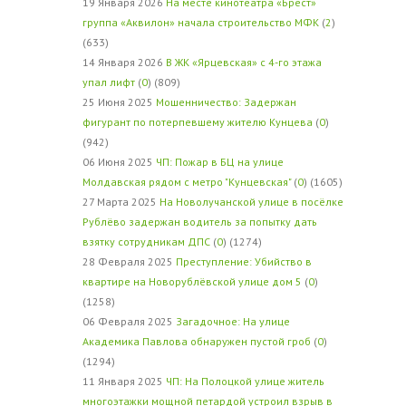
19 Января 2026
На месте кинотеатра «Брест»
группа «Аквилон» начала строительство МФК
(
2
)
(633)
14 Января 2026
В ЖК «Ярцевская» с 4-го этажа
упал лифт
(
0
) (809)
25 Июня 2025
Мошенничество: Задержан
фигурант по потерпевшему жителю Кунцева
(
0
)
(942)
06 Июня 2025
ЧП: Пожар в БЦ на улице
Молдавская рядом с метро "Кунцевская"
(
0
) (1605)
27 Марта 2025
На Новолучанской улице в посёлке
Рублёво задержан водитель за попытку дать
взятку сотрудникам ДПС
(
0
) (1274)
28 Февраля 2025
Преступление: Убийство в
квартире на Новорублёвской улице дом 5
(
0
)
(1258)
06 Февраля 2025
Загадочное: На улице
Академика Павлова обнаружен пустой гроб
(
0
)
(1294)
11 Января 2025
ЧП: На Полоцкой улице житель
многоэтажки мощной петардой устроил взрыв в