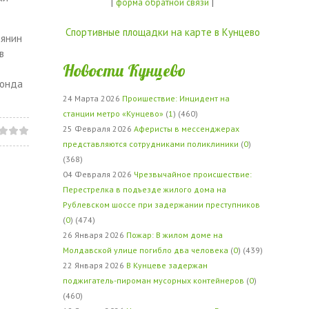
|
|
форма обратной связи
Спортивные площадки на карте в Кунцево
бянин
в
Новости Кунцево
фонда
24 Марта 2026
Проишествие: Инцидент на
станции метро «Кунцево»
(
1
) (460)
25 Февраля 2026
Аферисты в мессенджерах
представляются сотрудниками поликлиники
(
0
)
(368)
04 Февраля 2026
Чрезвычайное происшествие:
Перестрелка в подъезде жилого дома на
Рублевском шоссе при задержании преступников
(
0
) (474)
26 Января 2026
Пожар: В жилом доме на
Молдавской улице погибло два человека
(
0
) (439)
22 Января 2026
В Кунцеве задержан
поджигатель-пироман мусорных контейнеров
(
0
)
(460)