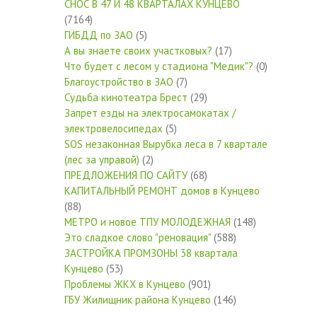
СНОС В 47 И 48 КВАРТАЛАХ КУНЦЕВО
(7164)
ГИБДД по ЗАО
(5)
А вы знаете своих участковых?
(17)
Что будет с лесом у стадиона "Медик"?
(0)
Благоустройство в ЗАО
(7)
Судьба кинотеатра Брест
(29)
Запрет езды на электросамокатах /
электровелосипедах
(5)
SOS незаконная Вырубка леса в 7 квартале
(лес за управой)
(2)
ПРЕДЛОЖЕНИЯ ПО САЙТУ
(68)
КАПИТАЛЬНЫЙ РЕМОНТ домов в Кунцево
(88)
МЕТРО и новое ТПУ МОЛОДЕЖНАЯ
(148)
Это сладкое слово "реновация"
(588)
ЗАСТРОЙКА ПРОМЗОНЫ 38 квартала
Кунцево
(53)
Проблемы ЖКХ в Кунцево
(901)
ГБУ Жилищник района Кунцево
(146)