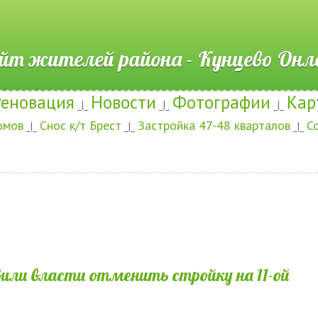
ителей района - Кунцево
Реновация
Новости
Фотографии
Кар
_|_
_|_
_|_
омов
Снос к/т Брест
Застройка 47-48 кварталов
С
_|_
_|_
_|_
ли власти отменить стройку на 11-ой