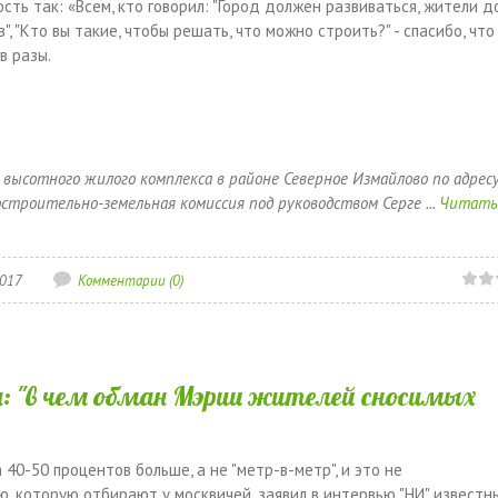
сть так: «Всем, кто говорил: "Город должен развиваться, жители 
", "Кто вы такие, чтобы решать, что можно строить?" - спасибо, что
в разы.
ысотного жилого комплекса в районе Северное Измайлово по адресу
достроительно-земельная комиссия под руководством Серге
...
Читат
2017
Комментарии (0)
 "в чем обман Мэрии жителей сносимых
0-50 процентов больше, а не "метр-в-метр", и это не
ю, которую отбирают у москвичей, заявил в интервью "НИ" известн