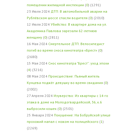
помещении жилищной инспекции
(
0
) (1291)
23 Июля 2024
ДТП: В автомобильной аварии на
Рублёвском шоссе спасли водителя
(
0
) (2010)
12 Июля 2024
Убийство: В квартире дома на ул.
Академика Павлова зарезали 62-летнюю
женщину
(
0
) (2811)
16 Мая 2024
Смертельное ДТП: Велосипедист
погиб во время сноса кинотеатра «Брест»
(
0
)
(2680)
15 Мая 2024
Снос кинотеатра "Брест": уход эпохи
(
4
) (3216)
08 Мая 2024
Происшествие: Пьяный житель
Кунцева поджёг девушку во время свидания
(
0
)
(2002)
27 Апреля 2024
Изуверство: Из квартиры с 14-го
этажа в доме на Молодогвардейской, 36, к.6
выбросили кошек
(
0
) (2501)
25 Января 2024
Покушение: На Бобруйской улице
прохожий напал с ножом на полицейского
(
1
)
(2269)