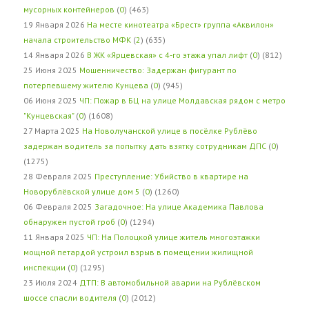
мусорных контейнеров
(
0
) (463)
19 Января 2026
На месте кинотеатра «Брест» группа «Аквилон»
начала строительство МФК
(
2
) (635)
14 Января 2026
В ЖК «Ярцевская» с 4-го этажа упал лифт
(
0
) (812)
25 Июня 2025
Мошенничество: Задержан фигурант по
потерпевшему жителю Кунцева
(
0
) (945)
06 Июня 2025
ЧП: Пожар в БЦ на улице Молдавская рядом с метро
"Кунцевская"
(
0
) (1608)
27 Марта 2025
На Новолучанской улице в посёлке Рублёво
задержан водитель за попытку дать взятку сотрудникам ДПС
(
0
)
(1275)
28 Февраля 2025
Преступление: Убийство в квартире на
Новорублёвской улице дом 5
(
0
) (1260)
06 Февраля 2025
Загадочное: На улице Академика Павлова
обнаружен пустой гроб
(
0
) (1294)
11 Января 2025
ЧП: На Полоцкой улице житель многоэтажки
мощной петардой устроил взрыв в помещении жилищной
инспекции
(
0
) (1295)
23 Июля 2024
ДТП: В автомобильной аварии на Рублёвском
шоссе спасли водителя
(
0
) (2012)