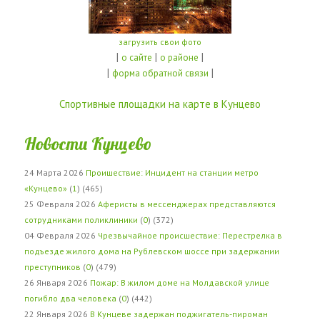
загрузить свои фото
|
|
|
о сайте
о районе
|
|
форма обратной связи
Спортивные площадки на карте в Кунцево
Новости Кунцево
24 Марта 2026
Проишествие: Инцидент на станции метро
«Кунцево»
(
1
) (465)
25 Февраля 2026
Аферисты в мессенджерах представляются
сотрудниками поликлиники
(
0
) (372)
04 Февраля 2026
Чрезвычайное происшествие: Перестрелка в
подъезде жилого дома на Рублевском шоссе при задержании
преступников
(
0
) (479)
26 Января 2026
Пожар: В жилом доме на Молдавской улице
погибло два человека
(
0
) (442)
22 Января 2026
В Кунцеве задержан поджигатель-пироман