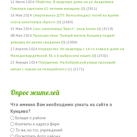
12 Июля 2024
Убийство: В квартире дома на ул. Академика
Павлова зарезали 62-летнюю женщину
(
0
) (2811)
16 Мая 2024
Смертельное ДТП: Велосипедист погиб во время
сноса кинотеатра «Брест»
(
0
) (2683)
15 Мая 2024
Снос кинотеатра "Брест": уход эпохи
(
4
) (3219)
08 Мая 2024
Происшествие: Пьяный житель Кунцева поджёг
девушку во время свидания
(
0
) (2004)
27 Апреля 2024
Изуверство: Из квартиры с 14-го этажа в доме на
Молодогвардейской, 36, к.6 выбросили кошек
(
0
) (2502)
25 Января 2024
Покушение: На Бобруйской улице прохожий
напал с ножом на полицейского
(
1
) (2271)
Опрос жителей
Что именно Вам необходимо узнать на сайте о
Кунцево?
Больше о районе
Контакты и адреса фирм
То же, но гос. учреждений
Посмотреть фото района