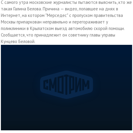
С самого утра московские журналисты пытаются выяснить, кто же
такая Галина Белова. Причина — видео, попавшее на днях в
Интернет, на котором "Мерседес" с пропуском правительства
Москвы припаркован неправильно и перегораживает у
поликлиники в Крылатском выезд автомобилю скорой помощи.
Сообщается, что принадлежит он советнику главы управы
Кунцево Беловой.