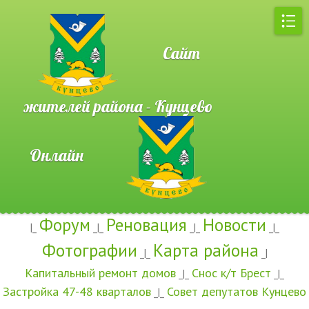
Сайт
жителей района - Кунцево
Онлайн
Форум
Реновация
Новости
|_
_|_
_|_
_|_
Фотографии
Карта района
_|_
_|
Капитальный ремонт домов
Снос к/т Брест
_|_
_|_
Застройка 47-48 кварталов
Совет депутатов Кунцево
_|_