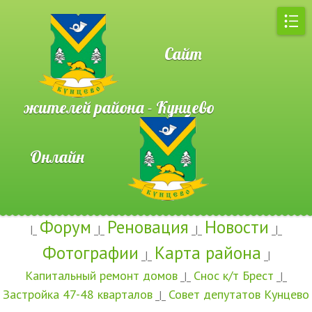
Сайт
жителей района - Кунцево
Онлайн
Форум
Реновация
Новости
|_
_|_
_|_
_|_
Фотографии
Карта района
_|_
_|
Капитальный ремонт домов
Снос к/т Брест
_|_
_|_
Застройка 47-48 кварталов
Совет депутатов Кунцево
_|_