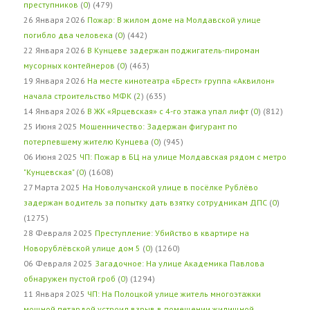
преступников
(
0
) (479)
26 Января 2026
Пожар: В жилом доме на Молдавской улице
погибло два человека
(
0
) (442)
22 Января 2026
В Кунцеве задержан поджигатель-пироман
мусорных контейнеров
(
0
) (463)
19 Января 2026
На месте кинотеатра «Брест» группа «Аквилон»
начала строительство МФК
(
2
) (635)
14 Января 2026
В ЖК «Ярцевская» с 4-го этажа упал лифт
(
0
) (812)
25 Июня 2025
Мошенничество: Задержан фигурант по
потерпевшему жителю Кунцева
(
0
) (945)
06 Июня 2025
ЧП: Пожар в БЦ на улице Молдавская рядом с метро
"Кунцевская"
(
0
) (1608)
27 Марта 2025
На Новолучанской улице в посёлке Рублёво
задержан водитель за попытку дать взятку сотрудникам ДПС
(
0
)
(1275)
28 Февраля 2025
Преступление: Убийство в квартире на
Новорублёвской улице дом 5
(
0
) (1260)
06 Февраля 2025
Загадочное: На улице Академика Павлова
обнаружен пустой гроб
(
0
) (1294)
11 Января 2025
ЧП: На Полоцкой улице житель многоэтажки
мощной петардой устроил взрыв в помещении жилищной