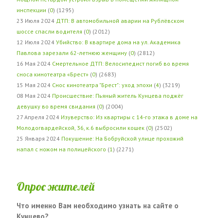
инспекции
(
0
) (1295)
23 Июля 2024
ДТП: В автомобильной аварии на Рублёвском
шоссе спасли водителя
(
0
) (2012)
12 Июля 2024
Убийство: В квартире дома на ул. Академика
Павлова зарезали 62-летнюю женщину
(
0
) (2812)
16 Мая 2024
Смертельное ДТП: Велосипедист погиб во время
сноса кинотеатра «Брест»
(
0
) (2683)
15 Мая 2024
Снос кинотеатра "Брест": уход эпохи
(
4
) (3219)
08 Мая 2024
Происшествие: Пьяный житель Кунцева поджёг
девушку во время свидания
(
0
) (2004)
27 Апреля 2024
Изуверство: Из квартиры с 14-го этажа в доме на
Молодогвардейской, 36, к.6 выбросили кошек
(
0
) (2502)
25 Января 2024
Покушение: На Бобруйской улице прохожий
напал с ножом на полицейского
(
1
) (2271)
Опрос жителей
Что именно Вам необходимо узнать на сайте о
Кунцево?