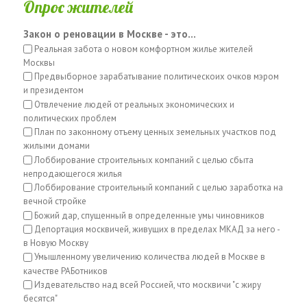
Опрос жителей
Закон о реновации в Москве - это...
Реальная забота о новом комфортном жилье жителей
Москвы
Предвыборное зарабатывание политическоих очков мэром
и президентом
Отвлечение людей от реальных экономических и
политических проблем
План по законному отъему ценных земельных участков под
жилыми домами
Лоббирование строительных компаний с целью сбыта
непродающегося жилья
Лоббирование строительный компаний с целью заработка на
вечной стройке
Божий дар, спущенный в определенные умы чиновников
Депортация москвичей, живущих в пределах МКАД за него -
в Новую Москву
Умышленному увеличению количества людей в Москве в
качестве РАБотников
Издевательство над всей Россией, что москвичи "с жиру
бесятся"