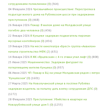
сотрудниками поликлиники
(
0
) (364)
04 Февраля 2026
Чрезвычайное происшествие: Перестрелка в
подъезде жилого дома на Рублевском шоссе при задержании
преступников
(
0
) (468)
26 Января 2026
Пожар: В жилом доме на Молдавской улице
погибло два человека
(
0
) (436)
22 Января 2026
В Кунцеве задержан поджигатель-пироман
мусорных контейнеров
(
0
) (456)
19 Января 2026
На месте кинотеатра «Брест» группа «Аквилон»
начала строительство МФК
(
2
) (631)
14 Января 2026
В ЖК «Ярцевская» с 4-го этажа упал лифт
(
0
) (808)
25 Июня 2025
Мошенничество: Задержан фигурант по
потерпевшему жителю Кунцева
(
0
) (937)
06 Июня 2025
ЧП: Пожар в БЦ на улице Молдавская рядом с метро
"Кунцевская"
(
0
) (1601)
27 Марта 2025
На Новолучанской улице в посёлке Рублёво
задержан водитель за попытку дать взятку сотрудникам ДПС
(
0
)
(1272)
28 Февраля 2025
Преступление: Убийство в квартире на
Новорублёвской улице дом 5
(
0
) (1255)