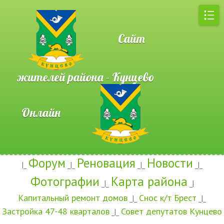
Сайт
жителей района - Кунцево
Онлайн
Форум
Реновация
Новости
|_
_|_
_|_
_|_
Фотографии
Карта района
_|_
_|
Капитальный ремонт домов
Снос к/т Брест
_|_
_|_
Застройка 47-48 кварталов
Совет депутатов Кунцево
_|_