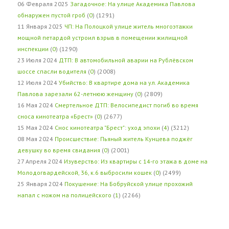
06 Февраля 2025
Загадочное: На улице Академика Павлова
обнаружен пустой гроб
(
0
) (1291)
11 Января 2025
ЧП: На Полоцкой улице житель многоэтажки
мощной петардой устроил взрыв в помещении жилищной
инспекции
(
0
) (1290)
23 Июля 2024
ДТП: В автомобильной аварии на Рублёвском
шоссе спасли водителя
(
0
) (2008)
12 Июля 2024
Убийство: В квартире дома на ул. Академика
Павлова зарезали 62-летнюю женщину
(
0
) (2809)
16 Мая 2024
Смертельное ДТП: Велосипедист погиб во время
сноса кинотеатра «Брест»
(
0
) (2677)
15 Мая 2024
Снос кинотеатра "Брест": уход эпохи
(
4
) (3212)
08 Мая 2024
Происшествие: Пьяный житель Кунцева поджёг
девушку во время свидания
(
0
) (2001)
27 Апреля 2024
Изуверство: Из квартиры с 14-го этажа в доме на
Молодогвардейской, 36, к.6 выбросили кошек
(
0
) (2499)
25 Января 2024
Покушение: На Бобруйской улице прохожий
напал с ножом на полицейского
(
1
) (2266)