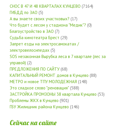
СНОС В 47 И 48 КВАРТАЛАХ КУНЦЕВО
(7164)
ГИБДД по ЗАО
(5)
А вы знаете своих участковых?
(17)
Что будет с лесом у стадиона "Медик"?
(0)
Благоустройство в ЗАО
(7)
Судьба кинотеатра Брест
(29)
Запрет езды на электросамокатах /
электровелосипедах
(5)
SOS незаконная Вырубка леса в 7 квартале (лес за
управой)
(2)
ПРЕДЛОЖЕНИЯ ПО САЙТУ
(68)
КАПИТАЛЬНЫЙ РЕМОНТ домов в Кунцево
(88)
МЕТРО и новое ТПУ МОЛОДЕЖНАЯ
(148)
Это сладкое слово "реновация"
(588)
ЗАСТРОЙКА ПРОМЗОНЫ 38 квартала Кунцево
(53)
Проблемы ЖКХ в Кунцево
(901)
ГБУ Жилищник района Кунцево
(146)
Сейчас на сайте