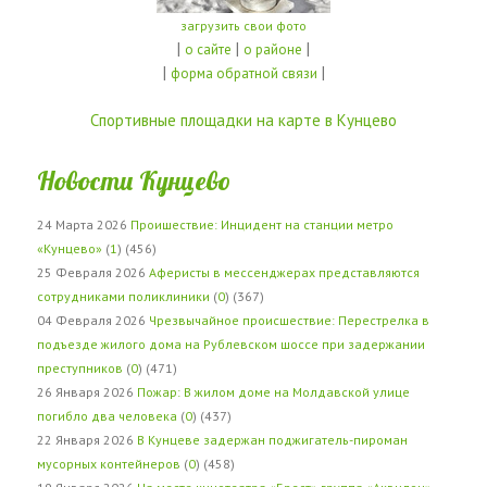
загрузить свои фото
|
|
|
о сайте
о районе
|
|
форма обратной связи
Спортивные площадки на карте в Кунцево
Новости Кунцево
24 Марта 2026
Проишествие: Инцидент на станции метро
«Кунцево»
(
1
) (456)
25 Февраля 2026
Аферисты в мессенджерах представляются
сотрудниками поликлиники
(
0
) (367)
04 Февраля 2026
Чрезвычайное происшествие: Перестрелка в
подъезде жилого дома на Рублевском шоссе при задержании
преступников
(
0
) (471)
26 Января 2026
Пожар: В жилом доме на Молдавской улице
погибло два человека
(
0
) (437)
22 Января 2026
В Кунцеве задержан поджигатель-пироман
мусорных контейнеров
(
0
) (458)