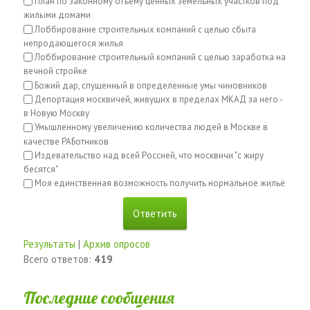
План по законному отъему ценных земельных участков под
жилыми домами
Лоббирование строительных компаний с целью сбыта
непродающегося жилья
Лоббирование строительный компаний с целью заработка на
вечной стройке
Божий дар, спущенный в определенные умы чиновников
Депортация москвичей, живущих в пределах МКАД за него -
в Новую Москву
Умышленному увеличению количества людей в Москве в
качестве РАБотников
Издевательство над всей Россией, что москвичи "с жиру
бесятся"
Моя единственная возможность получить нормальное жильё
Результаты
|
Архив опросов
Всего ответов:
419
Последние сообщения