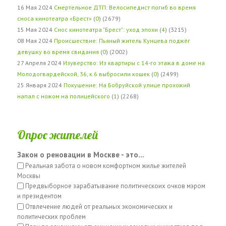
16 Мая 2024
Смертельное ДТП: Велосипедист погиб во время
сноса кинотеатра «Брест»
(
0
) (2679)
15 Мая 2024
Снос кинотеатра "Брест": уход эпохи
(
4
) (3215)
08 Мая 2024
Происшествие: Пьяный житель Кунцева поджёг
девушку во время свидания
(
0
) (2002)
27 Апреля 2024
Изуверство: Из квартиры с 14-го этажа в доме на
Молодогвардейской, 36, к.6 выбросили кошек
(
0
) (2499)
25 Января 2024
Покушение: На Бобруйской улице прохожий
напал с ножом на полицейского
(
1
) (2268)
Опрос жителей
Закон о реновации в Москве - это...
Реальная забота о новом комфортном жилье жителей
Москвы
Предвыборное зарабатывание политическоих очков мэром
и президентом
Отвлечение людей от реальных экономических и
политических проблем