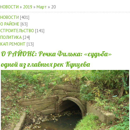
НОВОСТИ
»
2019
»
Март
»
20
НОВОСТИ
[401]
О РАЙОНЕ
[63]
СТРОИТЕЛЬСТВО
[141]
ПОЛИТИКА
[24]
КАП РЕМОНТ
[13]
О РАЙОНЕ: Речка Филька: «судьба»
одной из главных рек Кунцева