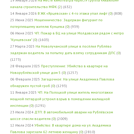
19 Января 2026
На месте кинотеатра «Брест» группа «Аквилон»
начала строительство МФК
(
2
) (632)
14 Января 2026
В ЖК «Ярцевская» с 4-го этажа упал лифт
(
0
) (808)
25 Июня 2025
Мошенничество: Задержан фигурант по
потерпевшему жителю Кунцева
(
0
) (939)
06 Июня 2025
ЧП: Пожар в БЦ на улице Молдавская рядом с метро
"Кунцевская"
(
0
) (1603)
27 Марта 2025
На Новолучанской улице в посёлке Рублёво
задержан водитель за попытку дать взятку сотрудникам ДПС
(
0
)
(1273)
28 Февраля 2025
Преступление: Убийство в квартире на
Новорублёвской улице дом 5
(
0
) (1257)
06 Февраля 2025
Загадочное: На улице Академика Павлова
обнаружен пустой гроб
(
0
) (1293)
11 Января 2025
ЧП: На Полоцкой улице житель многоэтажки
мощной петардой устроил взрыв в помещении жилищной
инспекции
(
0
) (1291)
23 Июля 2024
ДТП: В автомобильной аварии на Рублёвском
шоссе спасли водителя
(
0
) (2009)
12 Июля 2024
Убийство: В квартире дома на ул. Академика
Павлова зарезали 62-летнюю женщину
(
0
) (2810)