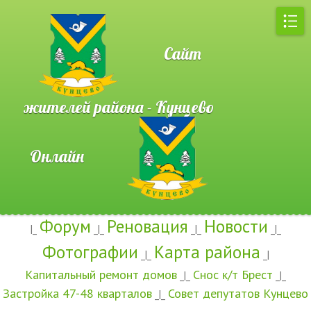
Сайт
жителей района - Кунцево
Онлайн
Форум
Реновация
Новости
|_
_|_
_|_
_|_
Фотографии
Карта района
_|_
_|
Капитальный ремонт домов
Снос к/т Брест
_|_
_|_
Застройка 47-48 кварталов
Совет депутатов Кунцево
_|_