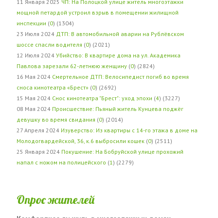
11 Января 2025
ЧП: На Полоцкой улице житель многоэтажки
мощной петардой устроил взрыв в помещении жилищной
инспекции
(
0
) (1304)
23 Июля 2024
ДТП: В автомобильной аварии на Рублёвском
шоссе спасли водителя
(
0
) (2021)
12 Июля 2024
Убийство: В квартире дома на ул. Академика
Павлова зарезали 62-летнюю женщину
(
0
) (2824)
16 Мая 2024
Смертельное ДТП: Велосипедист погиб во время
сноса кинотеатра «Брест»
(
0
) (2692)
15 Мая 2024
Снос кинотеатра "Брест": уход эпохи
(
4
) (3227)
08 Мая 2024
Происшествие: Пьяный житель Кунцева поджёг
девушку во время свидания
(
0
) (2014)
27 Апреля 2024
Изуверство: Из квартиры с 14-го этажа в доме на
Молодогвардейской, 36, к.6 выбросили кошек
(
0
) (2511)
25 Января 2024
Покушение: На Бобруйской улице прохожий
напал с ножом на полицейского
(
1
) (2279)
Опрос жителей