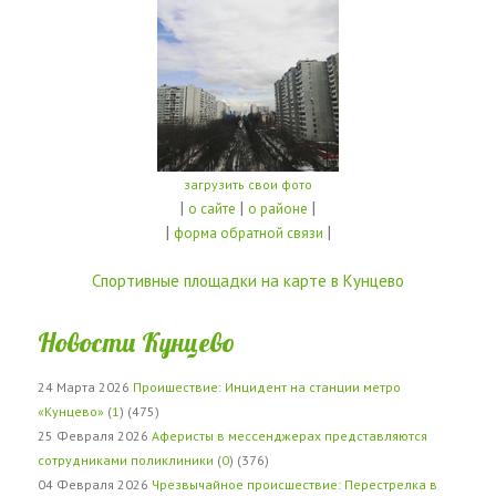
загрузить свои фото
|
|
|
о сайте
о районе
|
|
форма обратной связи
Спортивные площадки на карте в Кунцево
Новости Кунцево
24 Марта 2026
Проишествие: Инцидент на станции метро
«Кунцево»
(
1
) (475)
25 Февраля 2026
Аферисты в мессенджерах представляются
сотрудниками поликлиники
(
0
) (376)
04 Февраля 2026
Чрезвычайное происшествие: Перестрелка в