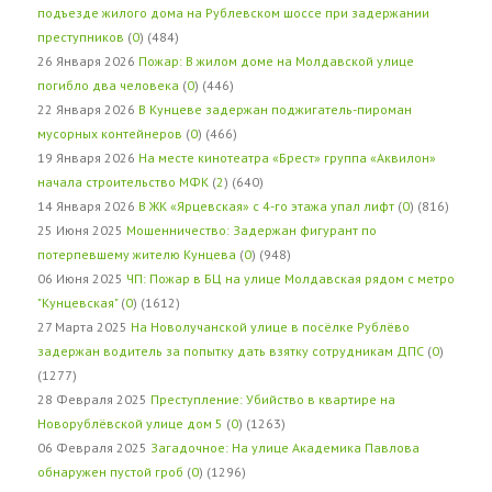
подъезде жилого дома на Рублевском шоссе при задержании
преступников
(
0
) (484)
26 Января 2026
Пожар: В жилом доме на Молдавской улице
погибло два человека
(
0
) (446)
22 Января 2026
В Кунцеве задержан поджигатель-пироман
мусорных контейнеров
(
0
) (466)
19 Января 2026
На месте кинотеатра «Брест» группа «Аквилон»
начала строительство МФК
(
2
) (640)
14 Января 2026
В ЖК «Ярцевская» с 4-го этажа упал лифт
(
0
) (816)
25 Июня 2025
Мошенничество: Задержан фигурант по
потерпевшему жителю Кунцева
(
0
) (948)
06 Июня 2025
ЧП: Пожар в БЦ на улице Молдавская рядом с метро
"Кунцевская"
(
0
) (1612)
27 Марта 2025
На Новолучанской улице в посёлке Рублёво
задержан водитель за попытку дать взятку сотрудникам ДПС
(
0
)
(1277)
28 Февраля 2025
Преступление: Убийство в квартире на
Новорублёвской улице дом 5
(
0
) (1263)
06 Февраля 2025
Загадочное: На улице Академика Павлова
обнаружен пустой гроб
(
0
) (1296)