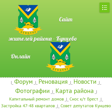
Сайт
жителей района - Кунцево
Онлайн
Форум
Реновация
Новости
|_
_|_
_|_
_|_
Фотографии
Карта района
_|_
_|
Капитальный ремонт домов
Снос к/т Брест
_|_
_|_
Застройка 47-48 кварталов
Совет депутатов Кунцево
_|_