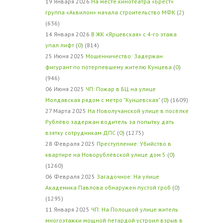
19 Января 2026
На месте кинотеатра «Брест»
группа «Аквилон» начала строительство МФК
(
2
)
(636)
14 Января 2026
В ЖК «Ярцевская» с 4-го этажа
упал лифт
(
0
) (814)
25 Июня 2025
Мошенничество: Задержан
фигурант по потерпевшему жителю Кунцева
(
0
)
(946)
06 Июня 2025
ЧП: Пожар в БЦ на улице
Молдавская рядом с метро "Кунцевская"
(
0
) (1609)
27 Марта 2025
На Новолучанской улице в посёлке
Рублёво задержан водитель за попытку дать
взятку сотрудникам ДПС
(
0
) (1275)
28 Февраля 2025
Преступление: Убийство в
квартире на Новорублёвской улице дом 5
(
0
)
(1260)
06 Февраля 2025
Загадочное: На улице
Академика Павлова обнаружен пустой гроб
(
0
)
(1295)
11 Января 2025
ЧП: На Полоцкой улице житель
многоэтажки мощной петардой устроил взрыв в