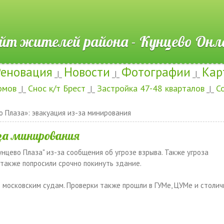
ителей района - Кунцево
Реновация
Новости
Фотографии
Кар
_|_
_|_
_|_
омов
Снос к/т Брест
Застройка 47-48 кварталов
С
_|_
_|_
_|_
 Плаза»: эвакуация из-за минирования
за минирования
нцево Плаза" из-за сообщения об угрозе взрыва. Также угроза
 также попросили срочно покинуть здание.
 московским судам. Проверки также прошли в ГУМе, ЦУМе и столи