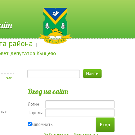
 Онлайн
та района
_|
овет депутатов Кунцево
14:30
Вход на сайт
Логин:
чных
Пароль:
запомнить