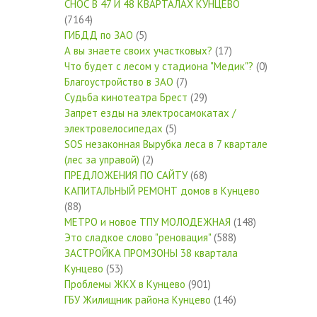
СНОС В 47 И 48 КВАРТАЛАХ КУНЦЕВО
(7164)
ГИБДД по ЗАО
(5)
А вы знаете своих участковых?
(17)
Что будет с лесом у стадиона "Медик"?
(0)
Благоустройство в ЗАО
(7)
Судьба кинотеатра Брест
(29)
Запрет езды на электросамокатах /
электровелосипедах
(5)
SOS незаконная Вырубка леса в 7 квартале
(лес за управой)
(2)
ПРЕДЛОЖЕНИЯ ПО САЙТУ
(68)
КАПИТАЛЬНЫЙ РЕМОНТ домов в Кунцево
(88)
МЕТРО и новое ТПУ МОЛОДЕЖНАЯ
(148)
Это сладкое слово "реновация"
(588)
ЗАСТРОЙКА ПРОМЗОНЫ 38 квартала
Кунцево
(53)
Проблемы ЖКХ в Кунцево
(901)
ГБУ Жилищник района Кунцево
(146)