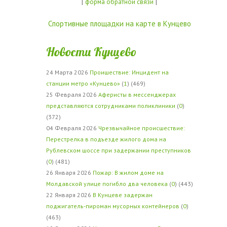
|
|
форма обратной связи
Спортивные площадки на карте в Кунцево
Новости Кунцево
24 Марта 2026
Проишествие: Инцидент на
станции метро «Кунцево»
(
1
) (469)
25 Февраля 2026
Аферисты в мессенджерах
представляются сотрудниками поликлиники
(
0
)
(372)
04 Февраля 2026
Чрезвычайное происшествие:
Перестрелка в подъезде жилого дома на
Рублевском шоссе при задержании преступников
(
0
) (481)
26 Января 2026
Пожар: В жилом доме на
Молдавской улице погибло два человека
(
0
) (443)
22 Января 2026
В Кунцеве задержан
поджигатель-пироман мусорных контейнеров
(
0
)
(463)