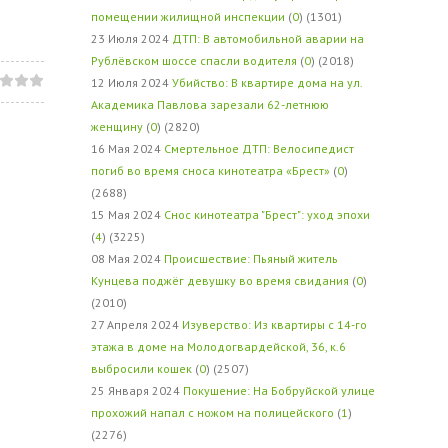
помещении жилищной инспекции
(
0
) (1301)
23 Июля 2024
ДТП: В автомобильной аварии на
Рублёвском шоссе спасли водителя
(
0
) (2018)
12 Июля 2024
Убийство: В квартире дома на ул.
Академика Павлова зарезали 62-летнюю
женщину
(
0
) (2820)
16 Мая 2024
Смертельное ДТП: Велосипедист
погиб во время сноса кинотеатра «Брест»
(
0
)
(2688)
15 Мая 2024
Снос кинотеатра "Брест": уход эпохи
(
4
) (3225)
08 Мая 2024
Происшествие: Пьяный житель
Кунцева поджёг девушку во время свидания
(
0
)
(2010)
27 Апреля 2024
Изуверство: Из квартиры с 14-го
этажа в доме на Молодогвардейской, 36, к.6
выбросили кошек
(
0
) (2507)
25 Января 2024
Покушение: На Бобруйской улице
прохожий напал с ножом на полицейского
(
1
)
(2276)