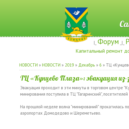
Сайт ж
Форум
|_
_|_
Капитальный ремонт д
НОВОСТИ
»
НОВОСТИ
»
2019
»
Декабрь
»
6
» ТЦ «Кунцево
ТЦ «Кунцево Плаза»: эвакуация из-
Эвакуация проходит в эти минуты в торговом центре "Ку
минирования поступила в ТЦ "Гагаринский", посетителей
На прошлой неделе волна "минирований" прокатилась по
аэропортах Домодедово и Шереметьево.