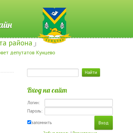
 Онлайн
та района
_|
овет депутатов Кунцево
Вход на сайт
Логин:
Пароль:
запомнить