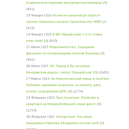
поджигатель-пироман мусорных контейнеров
(
0
)
(461)
19 Января 2026
На месте кинотеатра «Брест»
группа «Аквилон» начала строительство МФК
(
2
)
(633)
14 Января 2026
В ЖК «Ярцевская» с 4-го этажа
упал лифт
(
0
) (810)
25 Июня 2025
Мошенничество: Задержан
фигурант по потерпевшему жителю Кунцева
(
0
)
(942)
06 Июня 2025
ЧП: Пожар в БЦ на улице
Молдавская рядом с метро "Кунцевская"
(
0
) (1605)
27 Марта 2025
На Новолучанской улице в посёлке
Рублёво задержан водитель за попытку дать
взятку сотрудникам ДПС
(
0
) (1274)
28 Февраля 2025
Преступление: Убийство в
квартире на Новорублёвской улице дом 5
(
0
)
(1259)
06 Февраля 2025
Загадочное: На улице
Академика Павлова обнаружен пустой гроб
(
0
)