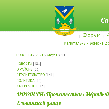
Сайт ж
Форум
|_
_|_
Капитальный ремонт д
НОВОСТИ
»
2021
»
Август
»
14
НОВОСТИ
[401]
О РАЙОНЕ
[63]
СТРОИТЕЛЬСТВО
[141]
ПОЛИТИКА
[24]
КАП РЕМОНТ
[13]
НОВОСТИ: Происшествие: Мёртвый 
Ельнинской улице