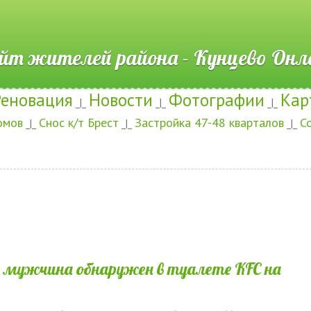
ителей района - Кунцево
Реновация
Новости
Фотографии
Кар
_|_
_|_
_|_
омов
Снос к/т Брест
Застройка 47-48 кварталов
С
_|_
_|_
_|_
мужчина обнаружен в туалете KFC на