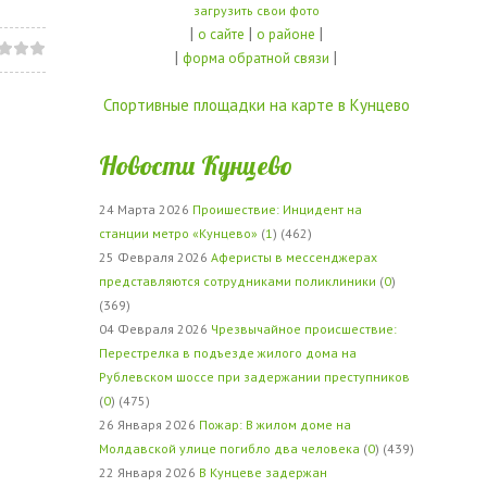
загрузить свои фото
|
|
|
о сайте
о районе
|
|
форма обратной связи
Спортивные площадки на карте в Кунцево
Новости Кунцево
24 Марта 2026
Проишествие: Инцидент на
станции метро «Кунцево»
(
1
) (462)
25 Февраля 2026
Аферисты в мессенджерах
представляются сотрудниками поликлиники
(
0
)
(369)
04 Февраля 2026
Чрезвычайное происшествие:
Перестрелка в подъезде жилого дома на
Рублевском шоссе при задержании преступников
(
0
) (475)
26 Января 2026
Пожар: В жилом доме на
Молдавской улице погибло два человека
(
0
) (439)
22 Января 2026
В Кунцеве задержан