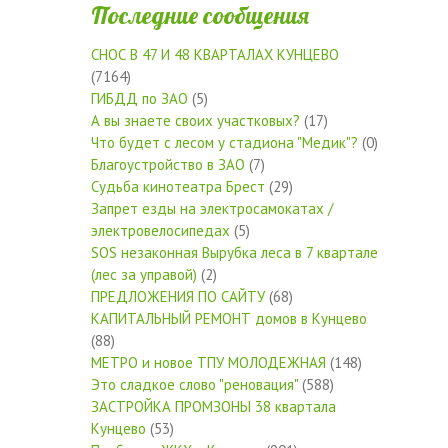
Последние сообщения
СНОС В 47 И 48 КВАРТАЛАХ КУНЦЕВО
(7164)
ГИБДД по ЗАО
(5)
А вы знаете своих участковых?
(17)
Что будет с лесом у стадиона "Медик"?
(0)
Благоустройство в ЗАО
(7)
Судьба кинотеатра Брест
(29)
Запрет езды на электросамокатах /
электровелосипедах
(5)
SOS незаконная Вырубка леса в 7 квартале
(лес за управой)
(2)
ПРЕДЛОЖЕНИЯ ПО САЙТУ
(68)
КАПИТАЛЬНЫЙ РЕМОНТ домов в Кунцево
(88)
МЕТРО и новое ТПУ МОЛОДЕЖНАЯ
(148)
Это сладкое слово "реновация"
(588)
ЗАСТРОЙКА ПРОМЗОНЫ 38 квартала
Кунцево
(53)