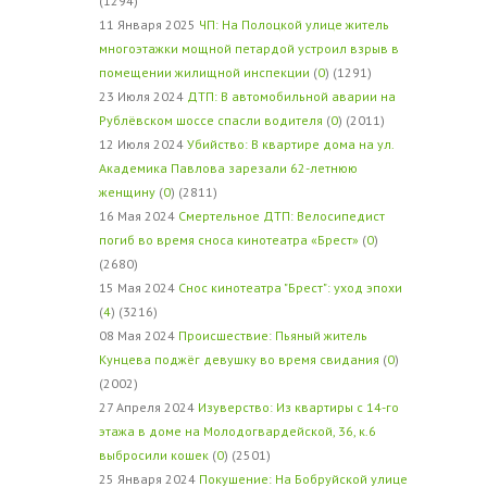
(1294)
11 Января 2025
ЧП: На Полоцкой улице житель
многоэтажки мощной петардой устроил взрыв в
помещении жилищной инспекции
(
0
) (1291)
23 Июля 2024
ДТП: В автомобильной аварии на
Рублёвском шоссе спасли водителя
(
0
) (2011)
12 Июля 2024
Убийство: В квартире дома на ул.
Академика Павлова зарезали 62-летнюю
женщину
(
0
) (2811)
16 Мая 2024
Смертельное ДТП: Велосипедист
погиб во время сноса кинотеатра «Брест»
(
0
)
(2680)
15 Мая 2024
Снос кинотеатра "Брест": уход эпохи
(
4
) (3216)
08 Мая 2024
Происшествие: Пьяный житель
Кунцева поджёг девушку во время свидания
(
0
)
(2002)
27 Апреля 2024
Изуверство: Из квартиры с 14-го
этажа в доме на Молодогвардейской, 36, к.6
выбросили кошек
(
0
) (2501)
25 Января 2024
Покушение: На Бобруйской улице