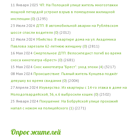
11 Января 2025
ЧП: На Полоцкой улице житель многоэтажки
мощной петардой устроил взрыв в помещении жилищной
инспекции
(
0
) (1295)
23 Июля 2024
ДТП: В автомобильной аварии на Рублёвском
шоссе спасли водителя
(
0
) (2012)
12 Июля 2024
Убийство: В квартире дома на ул. Академика
Павлова зарезали 62-летнюю женщину
(
0
) (2811)
16 Мая 2024
Смертельное ДТП: Велосипедист погиб во время
сноса кинотеатра «Брест»
(
0
) (2681)
15 Мая 2024
Снос кинотеатра "Брест": уход эпохи
(
4
) (3217)
08 Мая 2024
Происшествие: Пьяный житель Кунцева поджёг
девушку во время свидания
(
0
) (2004)
27 Апреля 2024
Изуверство: Из квартиры с 14-го этажа в доме на
Молодогвардейской, 36, к.6 выбросили кошек
(
0
) (2502)
25 Января 2024
Покушение: На Бобруйской улице прохожий
напал с ножом на полицейского
(
1
) (2271)
Опрос жителей