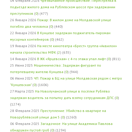
04 Февраля 2026
Чрезвычайное происшествие: Перестрелка в
подъезде жилого дома на Рублевском шоссе при задержании
преступников
(
0
) (477)
26 Января 2026
Пожар: В жилом доме на Молдавской улице
погибло два человека
(
0
) (440)
22 Января 2026
В Кунцеве задержан поджигатель-пироман
мусорных контейнеров
(
0
) (462)
19 Января 2026
На месте кинотеатра «Брест» группа «Аквилон»
начала строительство МФК
(
2
) (635)
14 Января 2026
В ЖК «Ярцевская» с 4-го этажа упал лифт
(
0
) (811)
25 Июня 2025
Мошенничество: Задержан фигурант по
потерпевшему жителю Кунцева
(
0
) (944)
06 Июня 2025
ЧП: Пожар в БЦ на улице Молдавская рядом с метро
"Кунцевская"
(
0
) (1606)
27 Марта 2025
На Новолучанской улице в посёлке Рублёво
задержан водитель за попытку дать взятку сотрудникам ДПС
(
0
)
(1274)
28 Февраля 2025
Преступление: Убийство в квартире на
Новорублёвской улице дом 5
(
0
) (1260)
06 Февраля 2025
Загадочное: На улице Академика Павлова
обнаружен пустой гроб
(
0
) (1294)