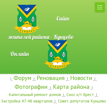
Сайт
жителей района - Кунцево
Онлайн
Форум
Реновация
Новости
|_
_|_
_|_
_|_
Фотографии
Карта района
_|_
_|
Капитальный ремонт домов
Снос к/т Брест
_|_
_|_
Застройка 47-48 кварталов
Совет депутатов Кунцево
_|_