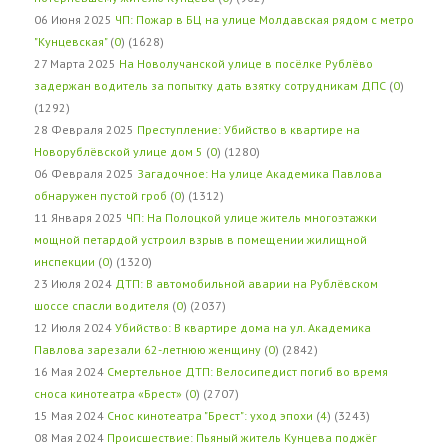
06 Июня 2025
ЧП: Пожар в БЦ на улице Молдавская рядом с метро
"Кунцевская"
(
0
) (1628)
27 Марта 2025
На Новолучанской улице в посёлке Рублёво
задержан водитель за попытку дать взятку сотрудникам ДПС
(
0
)
(1292)
28 Февраля 2025
Преступление: Убийство в квартире на
Новорублёвской улице дом 5
(
0
) (1280)
06 Февраля 2025
Загадочное: На улице Академика Павлова
обнаружен пустой гроб
(
0
) (1312)
11 Января 2025
ЧП: На Полоцкой улице житель многоэтажки
мощной петардой устроил взрыв в помещении жилищной
инспекции
(
0
) (1320)
23 Июля 2024
ДТП: В автомобильной аварии на Рублёвском
шоссе спасли водителя
(
0
) (2037)
12 Июля 2024
Убийство: В квартире дома на ул. Академика
Павлова зарезали 62-летнюю женщину
(
0
) (2842)
16 Мая 2024
Смертельное ДТП: Велосипедист погиб во время
сноса кинотеатра «Брест»
(
0
) (2707)
15 Мая 2024
Снос кинотеатра "Брест": уход эпохи
(
4
) (3243)
08 Мая 2024
Происшествие: Пьяный житель Кунцева поджёг