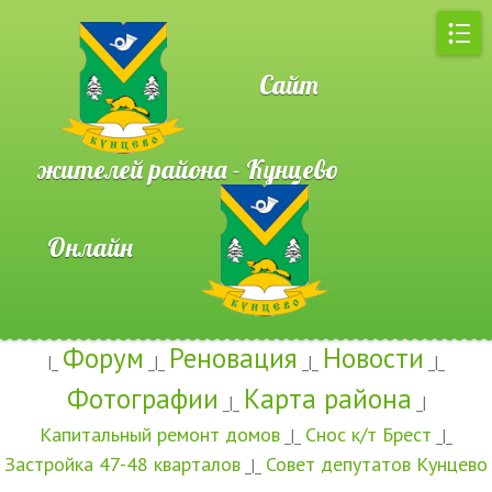
Сайт
жителей района - Кунцево
Онлайн
Форум
Реновация
Новости
|_
_|_
_|_
_|_
Фотографии
Карта района
_|_
_|
Капитальный ремонт домов
Снос к/т Брест
_|_
_|_
Застройка 47-48 кварталов
Совет депутатов Кунцево
_|_