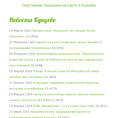
Спортивные площадки на карте в Кунцево
Новости Кунцево
24 Марта 2026
Проишествие: Инцидент на станции метро
«Кунцево»
(
1
) (494)
25 Февраля 2026
Аферисты в мессенджерах представляются
сотрудниками поликлиники
(
0
) (391)
04 Февраля 2026
Чрезвычайное происшествие: Перестрелка в
подъезде жилого дома на Рублевском шоссе при задержании
преступников
(
0
) (498)
26 Января 2026
Пожар: В жилом доме на Молдавской улице
погибло два человека
(
0
) (460)
22 Января 2026
В Кунцеве задержан поджигатель-пироман
мусорных контейнеров
(
0
) (479)
19 Января 2026
На месте кинотеатра «Брест» группа «Аквилон»
начала строительство МФК
(
2
) (659)
14 Января 2026
В ЖК «Ярцевская» с 4-го этажа упал лифт
(
0
) (832)
25 Июня 2025
Мошенничество: Задержан фигурант по
потерпевшему жителю Кунцева
(
0
) (962)