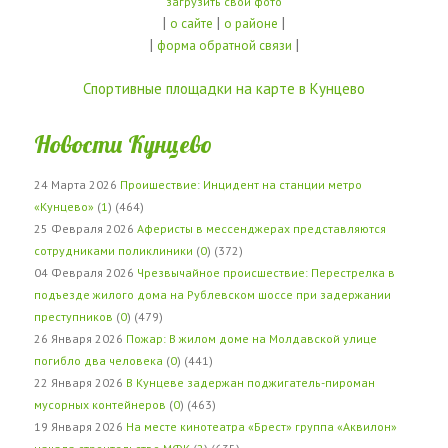
загрузить свои фото
|
|
|
о сайте
о районе
|
|
форма обратной связи
Спортивные площадки на карте в Кунцево
Новости Кунцево
24 Марта 2026
Проишествие: Инцидент на станции метро
«Кунцево»
(
1
) (464)
25 Февраля 2026
Аферисты в мессенджерах представляются
сотрудниками поликлиники
(
0
) (372)
04 Февраля 2026
Чрезвычайное происшествие: Перестрелка в
подъезде жилого дома на Рублевском шоссе при задержании
преступников
(
0
) (479)
26 Января 2026
Пожар: В жилом доме на Молдавской улице
погибло два человека
(
0
) (441)
22 Января 2026
В Кунцеве задержан поджигатель-пироман
мусорных контейнеров
(
0
) (463)
19 Января 2026
На месте кинотеатра «Брест» группа «Аквилон»