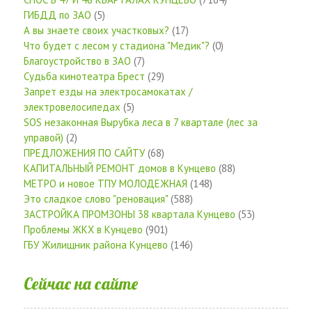
ГИБДД по ЗАО
(5)
А вы знаете своих участковых?
(17)
Что будет с лесом у стадиона "Медик"?
(0)
Благоустройство в ЗАО
(7)
Судьба кинотеатра Брест
(29)
Запрет езды на электросамокатах /
электровелосипедах
(5)
SOS незаконная Вырубка леса в 7 квартале (лес за
управой)
(2)
ПРЕДЛОЖЕНИЯ ПО САЙТУ
(68)
КАПИТАЛЬНЫЙ РЕМОНТ домов в Кунцево
(88)
МЕТРО и новое ТПУ МОЛОДЕЖНАЯ
(148)
Это сладкое слово "реновация"
(588)
ЗАСТРОЙКА ПРОМЗОНЫ 38 квартала Кунцево
(53)
Проблемы ЖКХ в Кунцево
(901)
ГБУ Жилищник района Кунцево
(146)
Сейчас на сайте