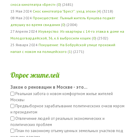
сноса кинотеатра «Брест»
(
0
) (2681)
15 Мая 2024
Снос кинотеатра "Брест": уход эпохи
(
4
) (3218)
08 Мая 2024
Происшествие: Пьяный житель Кунцева поджёг
девушку во время свидания
(
0
) (2004)
27 Апреля 2024
Изуверство: Из квартиры с 14-го этажа в доме на
Молодогвардейской, 36, к.6 выбросили кошек
(
0
) (2502)
25 Января 2024
Покушение: На Бобруйской улице прохожий
напал с ножом на полицейского
(
1
) (2271)
Опрос жителей
Закон о реновации в Москве - это...
Реальная забота о новом комфортном жилье жителей
Москвы
Предвыборное зарабатывание политическоих очков мэром
и президентом
Отвлечение людей от реальных экономических и
политических проблем
План по законному отъему ценных земельных участков под