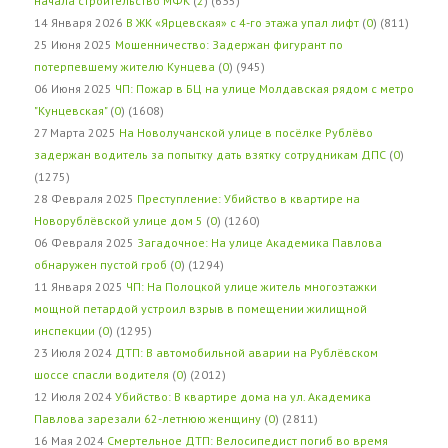
начала строительство МФК
(
2
) (635)
14 Января 2026
В ЖК «Ярцевская» с 4-го этажа упал лифт
(
0
) (811)
25 Июня 2025
Мошенничество: Задержан фигурант по
потерпевшему жителю Кунцева
(
0
) (945)
06 Июня 2025
ЧП: Пожар в БЦ на улице Молдавская рядом с метро
"Кунцевская"
(
0
) (1608)
27 Марта 2025
На Новолучанской улице в посёлке Рублёво
задержан водитель за попытку дать взятку сотрудникам ДПС
(
0
)
(1275)
28 Февраля 2025
Преступление: Убийство в квартире на
Новорублёвской улице дом 5
(
0
) (1260)
06 Февраля 2025
Загадочное: На улице Академика Павлова
обнаружен пустой гроб
(
0
) (1294)
11 Января 2025
ЧП: На Полоцкой улице житель многоэтажки
мощной петардой устроил взрыв в помещении жилищной
инспекции
(
0
) (1295)
23 Июля 2024
ДТП: В автомобильной аварии на Рублёвском
шоссе спасли водителя
(
0
) (2012)
12 Июля 2024
Убийство: В квартире дома на ул. Академика
Павлова зарезали 62-летнюю женщину
(
0
) (2811)
16 Мая 2024
Смертельное ДТП: Велосипедист погиб во время