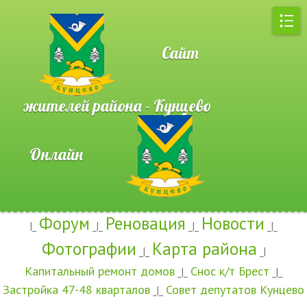
Сайт
жителей района - Кунцево
Онлайн
Форум
Реновация
Новости
|_
_|_
_|_
_|_
Фотографии
Карта района
_|_
_|
Капитальный ремонт домов
Снос к/т Брест
_|_
_|_
Застройка 47-48 кварталов
Совет депутатов Кунцево
_|_