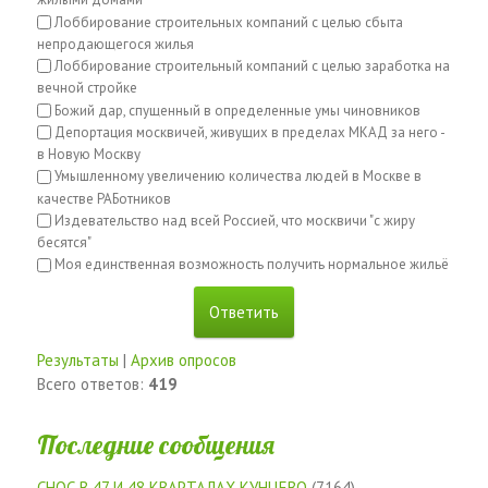
жилыми домами
Лоббирование строительных компаний с целью сбыта
непродающегося жилья
Лоббирование строительный компаний с целью заработка на
вечной стройке
Божий дар, спущенный в определенные умы чиновников
Депортация москвичей, живущих в пределах МКАД за него -
в Новую Москву
Умышленному увеличению количества людей в Москве в
качестве РАБотников
Издевательство над всей Россией, что москвичи "с жиру
бесятся"
Моя единственная возможность получить нормальное жильё
Результаты
|
Архив опросов
Всего ответов:
419
Последние сообщения
СНОС В 47 И 48 КВАРТАЛАХ КУНЦЕВО
(7164)