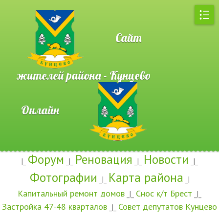
Сайт
жителей района - Кунцево
Онлайн
Форум
Реновация
Новости
|_
_|_
_|_
_|_
Фотографии
Карта района
_|_
_|
Капитальный ремонт домов
Снос к/т Брест
_|_
_|_
Застройка 47-48 кварталов
Совет депутатов Кунцево
_|_