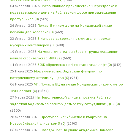
04 Февраля 2026
Чрезвычайное происшествие: Перестрелка в
подъезде жилого дома на Рублевском шоссе при задержании
преступников
(
0
) (509)
26 Января 2026
Пожар: В жилом доме на Молдавской улице
погибло два человека
(
0
) (469)
22 Января 2026
В Кунцеве задержан поджигатель-пироман
мусорных контейнеров
(
0
) (488)
19 Января 2026
На месте кинотеатра «Брест» группа «Аквилон»
начала строительство МФК
(
2
) (669)
14 Января 2026
В ЖК «Ярцевская» с 4-го этажа упал лифт
(
0
) (842)
25 Июня 2025
Мошенничество: Задержан фигурант по
потерпевшему жителю Кунцева
(
0
) (971)
06 Июня 2025
ЧП: Пожар в БЦ на улице Молдавская рядом с метро
"Кунцевская"
(
0
) (1637)
27 Марта 2025
На Новолучанской улице в посёлке Рублёво
задержан водитель за попытку дать взятку сотрудникам ДПС
(
0
)
(1300)
28 Февраля 2025
Преступление: Убийство в квартире на
Новорублёвской улице дом 5
(
0
) (1290)
06 Февраля 2025
Загадочное: На улице Академика Павлова