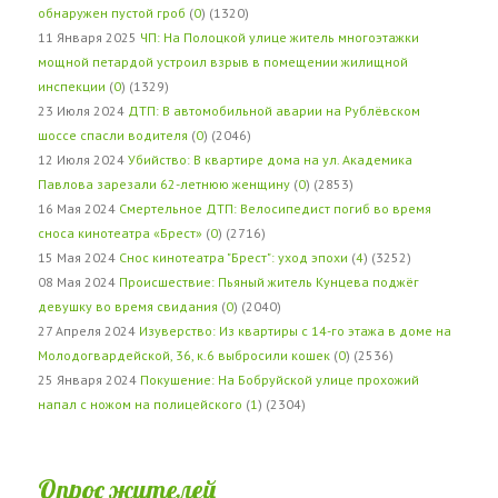
обнаружен пустой гроб
(
0
) (1320)
11 Января 2025
ЧП: На Полоцкой улице житель многоэтажки
мощной петардой устроил взрыв в помещении жилищной
инспекции
(
0
) (1329)
23 Июля 2024
ДТП: В автомобильной аварии на Рублёвском
шоссе спасли водителя
(
0
) (2046)
12 Июля 2024
Убийство: В квартире дома на ул. Академика
Павлова зарезали 62-летнюю женщину
(
0
) (2853)
16 Мая 2024
Смертельное ДТП: Велосипедист погиб во время
сноса кинотеатра «Брест»
(
0
) (2716)
15 Мая 2024
Снос кинотеатра "Брест": уход эпохи
(
4
) (3252)
08 Мая 2024
Происшествие: Пьяный житель Кунцева поджёг
девушку во время свидания
(
0
) (2040)
27 Апреля 2024
Изуверство: Из квартиры с 14-го этажа в доме на
Молодогвардейской, 36, к.6 выбросили кошек
(
0
) (2536)
25 Января 2024
Покушение: На Бобруйской улице прохожий
напал с ножом на полицейского
(
1
) (2304)
Опрос жителей