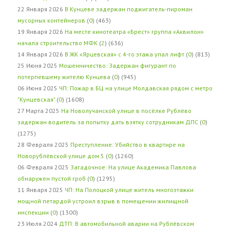
22 Января 2026
В Кунцеве задержан поджигатель-пироман
мусорных контейнеров
(
0
) (463)
19 Января 2026
На месте кинотеатра «Брест» группа «Аквилон»
начала строительство МФК
(
2
) (636)
14 Января 2026
В ЖК «Ярцевская» с 4-го этажа упал лифт
(
0
) (813)
25 Июня 2025
Мошенничество: Задержан фигурант по
потерпевшему жителю Кунцева
(
0
) (945)
06 Июня 2025
ЧП: Пожар в БЦ на улице Молдавская рядом с метро
"Кунцевская"
(
0
) (1608)
27 Марта 2025
На Новолучанской улице в посёлке Рублёво
задержан водитель за попытку дать взятку сотрудникам ДПС
(
0
)
(1275)
28 Февраля 2025
Преступление: Убийство в квартире на
Новорублёвской улице дом 5
(
0
) (1260)
06 Февраля 2025
Загадочное: На улице Академика Павлова
обнаружен пустой гроб
(
0
) (1295)
11 Января 2025
ЧП: На Полоцкой улице житель многоэтажки
мощной петардой устроил взрыв в помещении жилищной
инспекции
(
0
) (1300)
23 Июля 2024
ДТП: В автомобильной аварии на Рублёвском