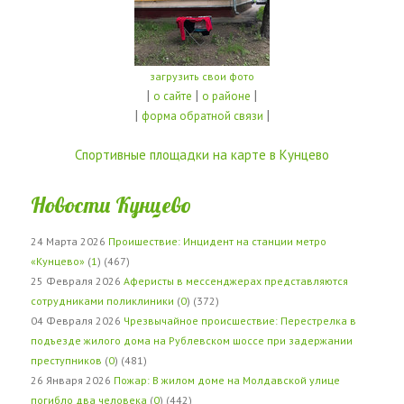
загрузить свои фото
|
|
|
о сайте
о районе
|
|
форма обратной связи
Спортивные площадки на карте в Кунцево
Новости Кунцево
24 Марта 2026
Проишествие: Инцидент на станции метро
«Кунцево»
(
1
) (467)
25 Февраля 2026
Аферисты в мессенджерах представляются
сотрудниками поликлиники
(
0
) (372)
04 Февраля 2026
Чрезвычайное происшествие: Перестрелка в
подъезде жилого дома на Рублевском шоссе при задержании
преступников
(
0
) (481)
26 Января 2026
Пожар: В жилом доме на Молдавской улице
погибло два человека
(
0
) (442)