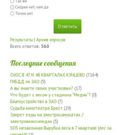
Так же
Скорее нет, чем да
Точно нет
Результаты
|
Архив опросов
Всего ответов:
560
Последние сообщения
СНОС В 47 И 48 КВАРТАЛАХ КУНЦЕВО
(7164)
ГИБДД по ЗАО
(5)
А вы знаете своих участковых?
(17)
Что будет с лесом у стадиона "Медик"?
(0)
Благоустройство в ЗАО
(7)
Судьба кинотеатра Брест
(29)
Запрет езды на электросамокатах /
электровелосипедах
(5)
SOS незаконная Вырубка леса в 7 квартале (лес за
управой)
(2)