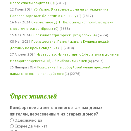
шоссе спасли водителя
(
0
) (2017)
12 Июля 2024
Убийство: В квартире дома на ул. Академика
Павлова зарезали 62-летнюю женщину
(
0
) (2817)
16 Мая 2024
Смертельное ДТП: Велосипедист погиб во время
сноса кинотеатра «Брест»
(
0
) (2688)
15 Мая 2024
Снос кинотеатра "Брест": уход эпохи
(
4
) (3224)
08 Мая 2024
Происшествие: Пьяный житель Кунцева поджёг
девушку во время свидания
(
0
) (2010)
27 Апреля 2024
Изуверство: Из квартиры с 14-го этажа в доме на
Молодогвардейской, 36, к.6 выбросили кошек
(
0
) (2507)
25 Января 2024
Покушение: На Бобруйской улице прохожий
напал с ножом на полицейского
(
1
) (2276)
Опрос жителей
Комфортнее ли жить в многоэтажных домах
жителям, переселенным из старых домов?
Однозначно да
Скорее да, чем нет