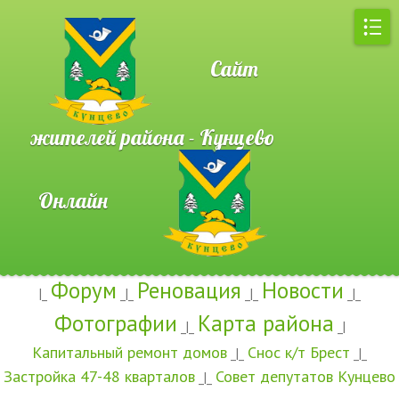
Сайт
жителей района - Кунцево
Онлайн
Форум
Реновация
Новости
|_
_|_
_|_
_|_
Фотографии
Карта района
_|_
_|
Капитальный ремонт домов
Снос к/т Брест
_|_
_|_
Застройка 47-48 кварталов
Совет депутатов Кунцево
_|_