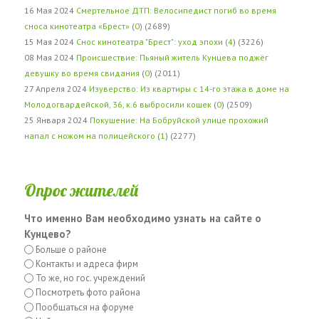
16 Мая 2024
Смертельное ДТП: Велосипедист погиб во время
сноса кинотеатра «Брест»
(
0
) (2689)
15 Мая 2024
Снос кинотеатра "Брест": уход эпохи
(
4
) (3226)
08 Мая 2024
Происшествие: Пьяный житель Кунцева поджёг
девушку во время свидания
(
0
) (2011)
27 Апреля 2024
Изуверство: Из квартиры с 14-го этажа в доме на
Молодогвардейской, 36, к.6 выбросили кошек
(
0
) (2509)
25 Января 2024
Покушение: На Бобруйской улице прохожий
напал с ножом на полицейского
(
1
) (2277)
Опрос жителей
Что именно Вам необходимо узнать на сайте о
Кунцево?
Больше о районе
Контакты и адреса фирм
То же, но гос. учреждений
Посмотреть фото района
Пообщаться на форуме