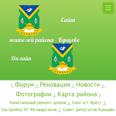
Сайт
жителей района - Кунцево
Онлайн
Форум
Реновация
Новости
|_
_|_
_|_
_|_
Фотографии
Карта района
_|_
_|
Капитальный ремонт домов
Снос к/т Брест
_|_
_|_
Застройка 47-48 кварталов
Совет депутатов Кунцево
_|_