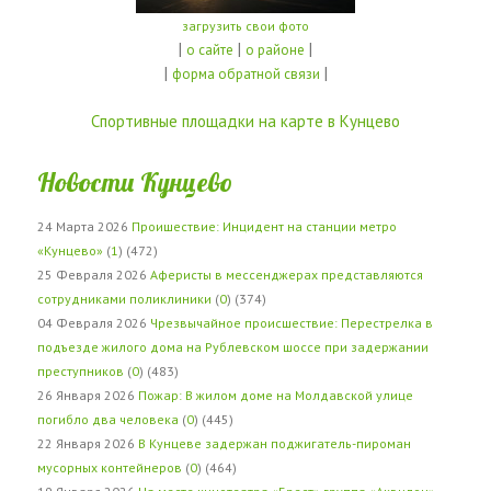
загрузить свои фото
|
|
|
о сайте
о районе
|
|
форма обратной связи
Спортивные площадки на карте в Кунцево
Новости Кунцево
24 Марта 2026
Проишествие: Инцидент на станции метро
«Кунцево»
(
1
) (472)
25 Февраля 2026
Аферисты в мессенджерах представляются
сотрудниками поликлиники
(
0
) (374)
04 Февраля 2026
Чрезвычайное происшествие: Перестрелка в
подъезде жилого дома на Рублевском шоссе при задержании
преступников
(
0
) (483)
26 Января 2026
Пожар: В жилом доме на Молдавской улице
погибло два человека
(
0
) (445)
22 Января 2026
В Кунцеве задержан поджигатель-пироман
мусорных контейнеров
(
0
) (464)