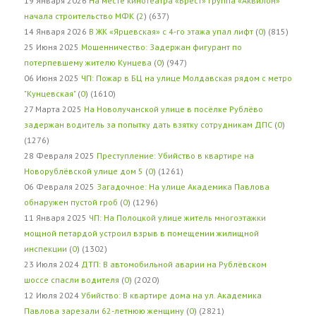
19 Января 2026
На месте кинотеатра «Брест» группа «Аквилон»
начала строительство МФК
(
2
) (637)
14 Января 2026
В ЖК «Ярцевская» с 4-го этажа упал лифт
(
0
) (815)
25 Июня 2025
Мошенничество: Задержан фигурант по
потерпевшему жителю Кунцева
(
0
) (947)
06 Июня 2025
ЧП: Пожар в БЦ на улице Молдавская рядом с метро
"Кунцевская"
(
0
) (1610)
27 Марта 2025
На Новолучанской улице в посёлке Рублёво
задержан водитель за попытку дать взятку сотрудникам ДПС
(
0
)
(1276)
28 Февраля 2025
Преступление: Убийство в квартире на
Новорублёвской улице дом 5
(
0
) (1261)
06 Февраля 2025
Загадочное: На улице Академика Павлова
обнаружен пустой гроб
(
0
) (1296)
11 Января 2025
ЧП: На Полоцкой улице житель многоэтажки
мощной петардой устроил взрыв в помещении жилищной
инспекции
(
0
) (1302)
23 Июля 2024
ДТП: В автомобильной аварии на Рублёвском
шоссе спасли водителя
(
0
) (2020)
12 Июля 2024
Убийство: В квартире дома на ул. Академика
Павлова зарезали 62-летнюю женщину
(
0
) (2821)