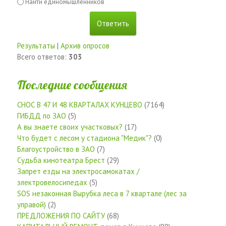
Найти единомышленников
Результаты
|
Архив опросов
Всего ответов:
303
Последние сообщения
СНОС В 47 И 48 КВАРТАЛАХ КУНЦЕВО
(7164)
ГИБДД по ЗАО
(5)
А вы знаете своих участковых?
(17)
Что будет с лесом у стадиона "Медик"?
(0)
Благоустройство в ЗАО
(7)
Судьба кинотеатра Брест
(29)
Запрет езды на электросамокатах /
электровелосипедах
(5)
SOS незаконная Вырубка леса в 7 квартале (лес за
управой)
(2)
ПРЕДЛОЖЕНИЯ ПО САЙТУ
(68)