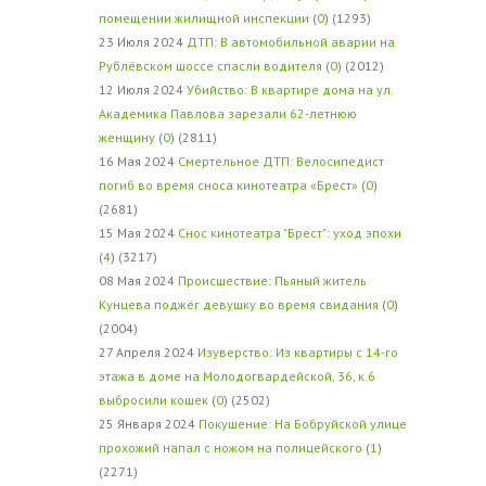
помещении жилищной инспекции
(
0
) (1293)
23 Июля 2024
ДТП: В автомобильной аварии на
Рублёвском шоссе спасли водителя
(
0
) (2012)
12 Июля 2024
Убийство: В квартире дома на ул.
Академика Павлова зарезали 62-летнюю
женщину
(
0
) (2811)
16 Мая 2024
Смертельное ДТП: Велосипедист
погиб во время сноса кинотеатра «Брест»
(
0
)
(2681)
15 Мая 2024
Снос кинотеатра "Брест": уход эпохи
(
4
) (3217)
08 Мая 2024
Происшествие: Пьяный житель
Кунцева поджёг девушку во время свидания
(
0
)
(2004)
27 Апреля 2024
Изуверство: Из квартиры с 14-го
этажа в доме на Молодогвардейской, 36, к.6
выбросили кошек
(
0
) (2502)
25 Января 2024
Покушение: На Бобруйской улице
прохожий напал с ножом на полицейского
(
1
)
(2271)