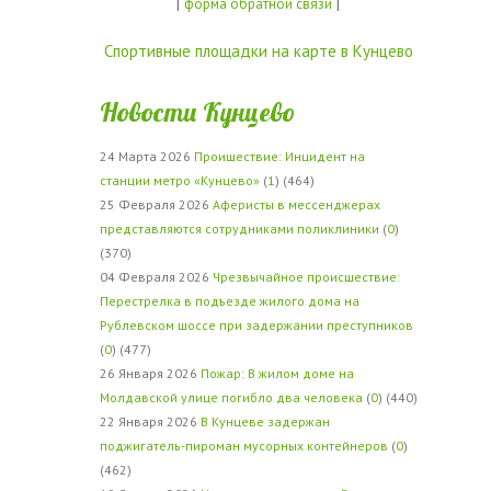
|
|
форма обратной связи
Спортивные площадки на карте в Кунцево
Новости Кунцево
24 Марта 2026
Проишествие: Инцидент на
станции метро «Кунцево»
(
1
) (464)
25 Февраля 2026
Аферисты в мессенджерах
представляются сотрудниками поликлиники
(
0
)
(370)
04 Февраля 2026
Чрезвычайное происшествие:
Перестрелка в подъезде жилого дома на
Рублевском шоссе при задержании преступников
(
0
) (477)
26 Января 2026
Пожар: В жилом доме на
Молдавской улице погибло два человека
(
0
) (440)
22 Января 2026
В Кунцеве задержан
поджигатель-пироман мусорных контейнеров
(
0
)
(462)