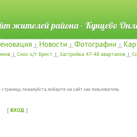
ителей района - Кунцево
Реновация
Новости
Фотографии
Кар
_|_
_|_
_|_
омов
Снос к/т Брест
Застройка 47-48 кварталов
С
_|_
_|_
_|_
страницу, пожалуйста, войдите на сайт как пользователь.
[
ВХОД
]