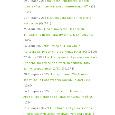
19 Января 2026
На месте кинотеатра «Брест»
группа «Аквилон» начала строительство МФК
(
2
)
(635)
14 Января 2026
В ЖК «Ярцевская» с 4-го этажа
упал лифт
(
0
) (811)
25 Июня 2025
Мошенничество: Задержан
фигурант по потерпевшему жителю Кунцева
(
0
)
(943)
06 Июня 2025
ЧП: Пожар в БЦ на улице
Молдавская рядом с метро "Кунцевская"
(
0
) (1606)
27 Марта 2025
На Новолучанской улице в посёлке
Рублёво задержан водитель за попытку дать
взятку сотрудникам ДПС
(
0
) (1274)
28 Февраля 2025
Преступление: Убийство в
квартире на Новорублёвской улице дом 5
(
0
)
(1260)
06 Февраля 2025
Загадочное: На улице
Академика Павлова обнаружен пустой гроб
(
0
)
(1294)
11 Января 2025
ЧП: На Полоцкой улице житель
многоэтажки мощной петардой устроил взрыв в