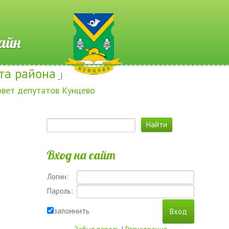
 Онлайн
та района
_|
овет депутатов Кунцево
Вход на сайт
Логин:
Пароль:
запомнить