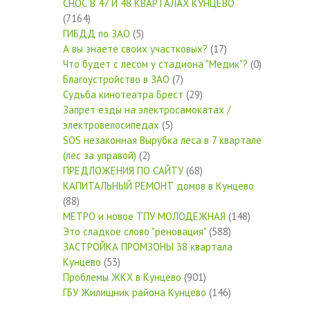
СНОС В 47 И 48 КВАРТАЛАХ КУНЦЕВО
(7164)
ГИБДД по ЗАО
(5)
А вы знаете своих участковых?
(17)
Что будет с лесом у стадиона "Медик"?
(0)
Благоустройство в ЗАО
(7)
Судьба кинотеатра Брест
(29)
Запрет езды на электросамокатах /
электровелосипедах
(5)
SOS незаконная Вырубка леса в 7 квартале
(лес за управой)
(2)
ПРЕДЛОЖЕНИЯ ПО САЙТУ
(68)
КАПИТАЛЬНЫЙ РЕМОНТ домов в Кунцево
(88)
МЕТРО и новое ТПУ МОЛОДЕЖНАЯ
(148)
Это сладкое слово "реновация"
(588)
ЗАСТРОЙКА ПРОМЗОНЫ 38 квартала
Кунцево
(53)
Проблемы ЖКХ в Кунцево
(901)
ГБУ Жилищник района Кунцево
(146)