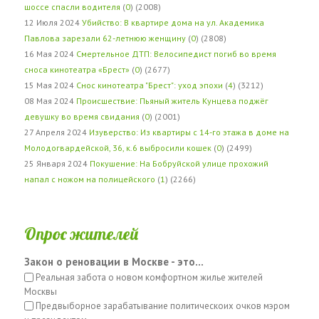
шоссе спасли водителя
(
0
) (2008)
12 Июля 2024
Убийство: В квартире дома на ул. Академика
Павлова зарезали 62-летнюю женщину
(
0
) (2808)
16 Мая 2024
Смертельное ДТП: Велосипедист погиб во время
сноса кинотеатра «Брест»
(
0
) (2677)
15 Мая 2024
Снос кинотеатра "Брест": уход эпохи
(
4
) (3212)
08 Мая 2024
Происшествие: Пьяный житель Кунцева поджёг
девушку во время свидания
(
0
) (2001)
27 Апреля 2024
Изуверство: Из квартиры с 14-го этажа в доме на
Молодогвардейской, 36, к.6 выбросили кошек
(
0
) (2499)
25 Января 2024
Покушение: На Бобруйской улице прохожий
напал с ножом на полицейского
(
1
) (2266)
Опрос жителей
Закон о реновации в Москве - это...
Реальная забота о новом комфортном жилье жителей
Москвы
Предвыборное зарабатывание политическоих очков мэром