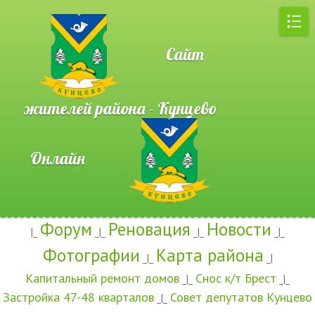
Сайт
жителей района - Кунцево
Онлайн
Форум
Реновация
Новости
|_
_|_
_|_
_|_
Фотографии
Карта района
_|_
_|
Капитальный ремонт домов
Снос к/т Брест
_|_
_|_
Застройка 47-48 кварталов
Совет депутатов Кунцево
_|_