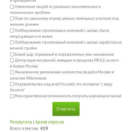
и президентом
Отвлечение людей от реальных экономических и
политических проблем
План по законному отъему ценных земельных участков под
жилыми домами
Лоббирование строительных компаний с целью сбыта
непродающегося жилья
Лоббирование строительный компаний с целью заработка на
вечной стройке
Божий дар, спущенный в определенные умы чиновников
Депортация москвичей, живущих в пределах МКАД за него -
в Новую Москву
Умышленному увеличению количества людей в Москве в
качестве РАБотников
Издевательство над всей Россией, что москвичи "с жиру
бесятся"
Моя единственная возможность получить нормальное жильё
Результаты
|
Архив опросов
Всего ответов:
419