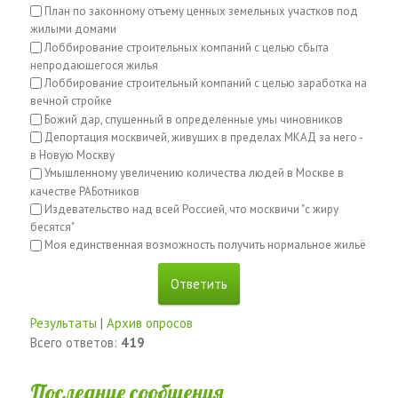
План по законному отъему ценных земельных участков под
жилыми домами
Лоббирование строительных компаний с целью сбыта
непродающегося жилья
Лоббирование строительный компаний с целью заработка на
вечной стройке
Божий дар, спущенный в определенные умы чиновников
Депортация москвичей, живущих в пределах МКАД за него -
в Новую Москву
Умышленному увеличению количества людей в Москве в
качестве РАБотников
Издевательство над всей Россией, что москвичи "с жиру
бесятся"
Моя единственная возможность получить нормальное жильё
Результаты
|
Архив опросов
Всего ответов:
419
Последние сообщения