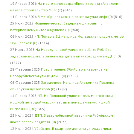
19 Января 2026
На месте кинотеатра «Брест» группа «Аквилон»
начала строительство МФК
(
2
) (643)
14 Января 2026
В ЖК «Ярцевская» с 4-го этажа упал лифт
(
0
) (816)
25 Июня 2025
Мошенничество: Задержан фигурант по
потерпевшему жителю Кунцева
(
0
) (948)
06 Июня 2025
ЧП: Пожар в БЦ на улице Молдавская рядом с метро
"Кунцевская"
(
0
) (1614)
27 Марта 2025
На Новолучанской улице в посёлке Рублёво
задержан водитель за попытку дать взятку сотрудникам ДПС
(
0
)
(1277)
28 Февраля 2025
Преступление: Убийство в квартире на
Новорублёвской улице дом 5
(
0
) (1265)
06 Февраля 2025
Загадочное: На улице Академика Павлова
обнаружен пустой гроб
(
0
) (1297)
11 Января 2025
ЧП: На Полоцкой улице житель многоэтажки
мощной петардой устроил взрыв в помещении жилищной
инспекции
(
0
) (1305)
23 Июля 2024
ДТП: В автомобильной аварии на Рублёвском
шоссе спасли водителя
(
0
) (2023)
12 Июля 2024
Убийство: В квартире дома на ул. Академика