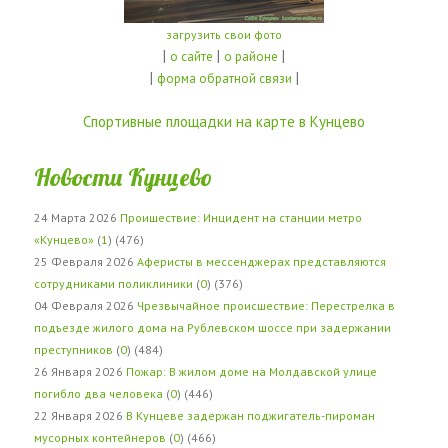
загрузить свои фото
|
|
|
о сайте
о районе
|
|
форма обратной связи
Спортивные площадки на карте в Кунцево
Новости Кунцево
24 Марта 2026
Проишествие: Инцидент на станции метро
«Кунцево»
(
1
) (476)
25 Февраля 2026
Аферисты в мессенджерах представляются
сотрудниками поликлиники
(
0
) (376)
04 Февраля 2026
Чрезвычайное происшествие: Перестрелка в
подъезде жилого дома на Рублевском шоссе при задержании
преступников
(
0
) (484)
26 Января 2026
Пожар: В жилом доме на Молдавской улице
погибло два человека
(
0
) (446)
22 Января 2026
В Кунцеве задержан поджигатель-пироман
мусорных контейнеров
(
0
) (466)