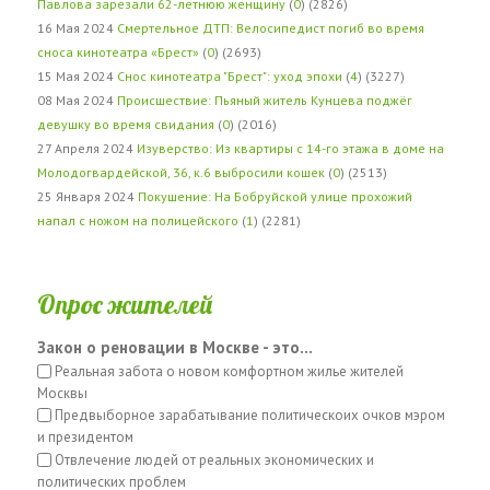
Павлова зарезали 62-летнюю женщину
(
0
) (2826)
16 Мая 2024
Смертельное ДТП: Велосипедист погиб во время
сноса кинотеатра «Брест»
(
0
) (2693)
15 Мая 2024
Снос кинотеатра "Брест": уход эпохи
(
4
) (3227)
08 Мая 2024
Происшествие: Пьяный житель Кунцева поджёг
девушку во время свидания
(
0
) (2016)
27 Апреля 2024
Изуверство: Из квартиры с 14-го этажа в доме на
Молодогвардейской, 36, к.6 выбросили кошек
(
0
) (2513)
25 Января 2024
Покушение: На Бобруйской улице прохожий
напал с ножом на полицейского
(
1
) (2281)
Опрос жителей
Закон о реновации в Москве - это...
Реальная забота о новом комфортном жилье жителей
Москвы
Предвыборное зарабатывание политическоих очков мэром
и президентом
Отвлечение людей от реальных экономических и
политических проблем