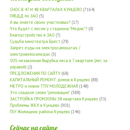
СНОС В 47 И 48 КВАРТАЛАХ КУНЦЕВО
(7164)
ГИБДД по ЗАО
(5)
А вы знаете своих участковых?
(17)
Что будет с лесом у стадиона "Медик"?
(0)
Благоустройство в ЗАО
(7)
Судьба кинотеатра Брест
(29)
Запрет езды на электросамокатах /
электровелосипедах
(5)
SOS незаконная Вырубка леса в 7 квартале (лес за
управой)
(2)
ПРЕДЛОЖЕНИЯ ПО САЙТУ
(68)
КАПИТАЛЬНЫЙ РЕМОНТ домов в Кунцево
(88)
МЕТРО и новое ТПУ МОЛОДЕЖНАЯ
(148)
Это сладкое слово "реновация"
(588)
ЗАСТРОЙКА ПРОМЗОНЫ 38 квартала Кунцево
(53)
Проблемы ЖКХ в Кунцево
(901)
ГБУ Жилищник района Кунцево
(146)
Сейчас на сайте