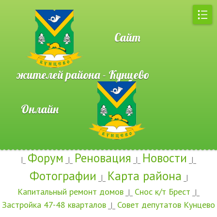
Сайт
жителей района - Кунцево
Онлайн
Форум
Реновация
Новости
|_
_|_
_|_
_|_
Фотографии
Карта района
_|_
_|
Капитальный ремонт домов
Снос к/т Брест
_|_
_|_
Застройка 47-48 кварталов
Совет депутатов Кунцево
_|_