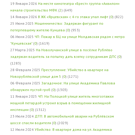
19 Января 2026
На месте кинотеатра «Брест» группа «Аквилон»
начала строительство МФК
(
2
) (649)
14 Января 2026
В ЖК «Ярцевская» с 4-го этажа упал лифт
(
0
) (822)
25 Июня 2025
Мошенничество: Задержан фигурант по
потерпевшему жителю Кунцева
(
0
) (953)
06 Июня 2025
ЧП: Пожар в БЦ на улице Молдавская рядом с метро
"Кунцевская"
(
0
) (1619)
27 Марта 2025
На Новолучанской улице в посёлке Рублёво
задержан водитель за попытку дать взятку сотрудникам ДПС
(
0
)
(1283)
28 Февраля 2025
Преступление: Убийство в квартире на
Новорублёвской улице дом 5
(
0
) (1271)
06 Февраля 2025
Загадочное: На улице Академика Павлова
обнаружен пустой гроб
(
0
) (1303)
11 Января 2025
ЧП: На Полоцкой улице житель многоэтажки
мощной петардой устроил взрыв в помещении жилищной
инспекции
(
0
) (1312)
23 Июля 2024
ДТП: В автомобильной аварии на Рублёвском
шоссе спасли водителя
(
0
) (2029)
12 Июля 2024
Убийство: В квартире дома на ул. Академика