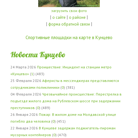
загрузить свои фото
|
|
|
о сайте
о районе
|
|
форма обратной связи
Спортивные площадки на карте в Кунцево
Новости Кунцево
24 Марта 2026
Проишествие: Инцидент на станции метро
«Кунцево»
(
1
) (483)
25 Февраля 2026
Аферисты в мессенджерах представляются
сотрудниками поликлиники
(
0
) (381)
04 Февраля 2026
Чрезвычайное происшествие: Перестрелка в
подъезде жилого дома на Рублевском шоссе при задержании
преступников
(
0
) (489)
26 Января 2026
Пожар: В жилом доме на Молдавской улице
погибло два человека
(
0
) (451)
22 Января 2026
В Кунцеве задержан поджигатель-пироман
мусорных контейнеров
(
0
) (470)