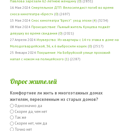
Павлова зарезали 62-летнюю женщину
(
0
) (2831)
16 Мая 2024
Смертельное ДТП: Велосипедист погиб во время
сноса кинотеатра «Брест»
(
0
) (2697)
15 Мая 2024
Снос кинотеатра "Брест": уход эпохи
(
4
) (3234)
08 Мая 2024
Происшествие: Пьяный житель Кунцева поджёг
девушку во время свидания
(
0
) (2021)
27 Апреля 2024
Изуверство: Из квартиры с 14-го этажа в доме на
Молодогвардейской, 36, к.6 выбросили кошек
(
0
) (2517)
25 Января 2024
Покушение: На Бобруйской улице прохожий
напал с ножом на полицейского
(
1
) (2287)
Опрос жителей
Комфортнее ли жить в многоэтажных домах
жителям, переселенным из старых домов?
Однозначно да
Скорее да, чем нет
Так же
Скорее нет, чем да
Точно нет