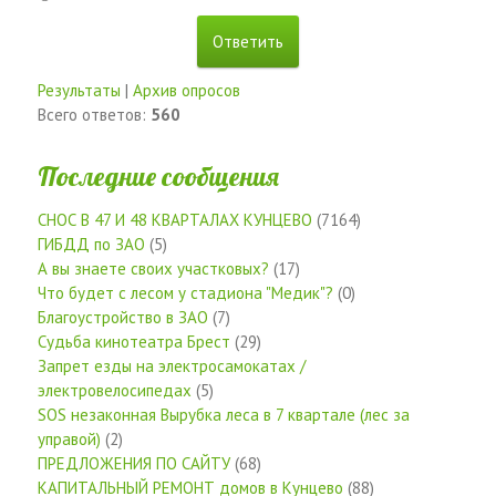
Результаты
|
Архив опросов
Всего ответов:
560
Последние сообщения
СНОС В 47 И 48 КВАРТАЛАХ КУНЦЕВО
(7164)
ГИБДД по ЗАО
(5)
А вы знаете своих участковых?
(17)
Что будет с лесом у стадиона "Медик"?
(0)
Благоустройство в ЗАО
(7)
Судьба кинотеатра Брест
(29)
Запрет езды на электросамокатах /
электровелосипедах
(5)
SOS незаконная Вырубка леса в 7 квартале (лес за
управой)
(2)
ПРЕДЛОЖЕНИЯ ПО САЙТУ
(68)
КАПИТАЛЬНЫЙ РЕМОНТ домов в Кунцево
(88)