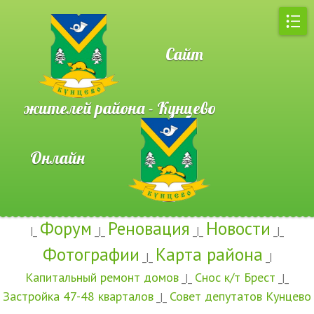
Сайт
жителей района - Кунцево
Онлайн
Форум
Реновация
Новости
|_
_|_
_|_
_|_
Фотографии
Карта района
_|_
_|
Капитальный ремонт домов
Снос к/т Брест
_|_
_|_
Застройка 47-48 кварталов
Совет депутатов Кунцево
_|_