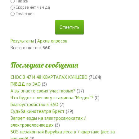
Так же
Скорее нет, чем да
Точно нет
Результаты
|
Архив опросов
Всего ответов:
560
Последние сообщения
СНОС В 47 И 48 КВАРТАЛАХ КУНЦЕВО
(7164)
ГИБДД по ЗАО
(5)
А вы знаете своих участковых?
(17)
Что будет с лесом у стадиона "Медик"?
(0)
Благоустройство в ЗАО
(7)
Судьба кинотеатра Брест
(29)
Запрет езды на электросамокатах /
электровелосипедах
(5)
SOS незаконная Вырубка леса в 7 квартале (лес за
управой)
(2)