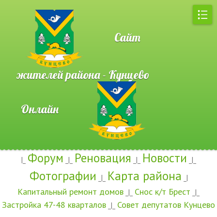
Сайт
жителей района - Кунцево
Онлайн
Форум
Реновация
Новости
|_
_|_
_|_
_|_
Фотографии
Карта района
_|_
_|
Капитальный ремонт домов
Снос к/т Брест
_|_
_|_
Застройка 47-48 кварталов
Совет депутатов Кунцево
_|_