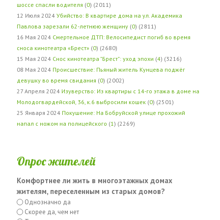
шоссе спасли водителя
(
0
) (2011)
12 Июля 2024
Убийство: В квартире дома на ул. Академика
Павлова зарезали 62-летнюю женщину
(
0
) (2811)
16 Мая 2024
Смертельное ДТП: Велосипедист погиб во время
сноса кинотеатра «Брест»
(
0
) (2680)
15 Мая 2024
Снос кинотеатра "Брест": уход эпохи
(
4
) (3216)
08 Мая 2024
Происшествие: Пьяный житель Кунцева поджёг
девушку во время свидания
(
0
) (2002)
27 Апреля 2024
Изуверство: Из квартиры с 14-го этажа в доме на
Молодогвардейской, 36, к.6 выбросили кошек
(
0
) (2501)
25 Января 2024
Покушение: На Бобруйской улице прохожий
напал с ножом на полицейского
(
1
) (2269)
Опрос жителей
Комфортнее ли жить в многоэтажных домах
жителям, переселенным из старых домов?
Однозначно да
Скорее да, чем нет