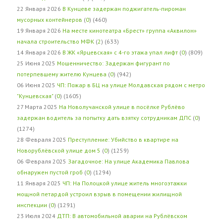
22 Января 2026
В Кунцеве задержан поджигатель-пироман
мусорных контейнеров
(
0
) (460)
19 Января 2026
На месте кинотеатра «Брест» группа «Аквилон»
начала строительство МФК
(
2
) (633)
14 Января 2026
В ЖК «Ярцевская» с 4-го этажа упал лифт
(
0
) (809)
25 Июня 2025
Мошенничество: Задержан фигурант по
потерпевшему жителю Кунцева
(
0
) (942)
06 Июня 2025
ЧП: Пожар в БЦ на улице Молдавская рядом с метро
"Кунцевская"
(
0
) (1605)
27 Марта 2025
На Новолучанской улице в посёлке Рублёво
задержан водитель за попытку дать взятку сотрудникам ДПС
(
0
)
(1274)
28 Февраля 2025
Преступление: Убийство в квартире на
Новорублёвской улице дом 5
(
0
) (1259)
06 Февраля 2025
Загадочное: На улице Академика Павлова
обнаружен пустой гроб
(
0
) (1294)
11 Января 2025
ЧП: На Полоцкой улице житель многоэтажки
мощной петардой устроил взрыв в помещении жилищной
инспекции
(
0
) (1291)
23 Июля 2024
ДТП: В автомобильной аварии на Рублёвском