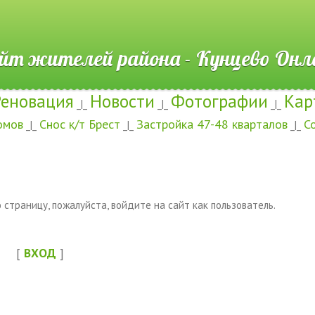
ителей района - Кунцево
Реновация
Новости
Фотографии
Кар
_|_
_|_
_|_
омов
Снос к/т Брест
Застройка 47-48 кварталов
С
_|_
_|_
_|_
страницу, пожалуйста, войдите на сайт как пользователь.
[
ВХОД
]