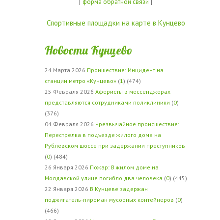
|
|
форма обратной связи
Спортивные площадки на карте в Кунцево
Новости Кунцево
24 Марта 2026
Проишествие: Инцидент на
станции метро «Кунцево»
(
1
) (474)
25 Февраля 2026
Аферисты в мессенджерах
представляются сотрудниками поликлиники
(
0
)
(376)
04 Февраля 2026
Чрезвычайное происшествие:
Перестрелка в подъезде жилого дома на
Рублевском шоссе при задержании преступников
(
0
) (484)
26 Января 2026
Пожар: В жилом доме на
Молдавской улице погибло два человека
(
0
) (445)
22 Января 2026
В Кунцеве задержан
поджигатель-пироман мусорных контейнеров
(
0
)
(466)