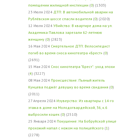
помещении жилищной инспекции
(
0
) (1303)
23 Июля 2024
ДТП: В автомобильной аварии на
Рублёвском шоссе спасли водителя
(
0
) (2020)
12 Июля 2024
Убийство: В квартире дома на ул.
Академика Павлова зарезали 62-летнюю
женщину
(
0
) (2823)
16 Мая 2024
Смертельное ДТП: Велосипедист
погиб во время сноса кинотеатра «Брест»
(
0
)
(2691)
15 Мая 2024
Снос кинотеатра "Брест": уход эпохи
(
4
) (3227)
08 Мая 2024
Происшествие: Пьяный житель
Кунцева поджёг девушку во время свидания
(
0
)
(2011)
27 Апреля 2024
Изуверство: Из квартиры с 14-го
этажа в доме на Молодогвардейской, 36, к.6
выбросили кошек
(
0
) (2510)
25 Января 2024
Покушение: На Бобруйской улице
прохожий напал с ножом на полицейского
(
1
)
(2278)