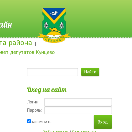
 Онлайн
та района
_|
овет депутатов Кунцево
Вход на сайт
Логин:
Пароль:
запомнить