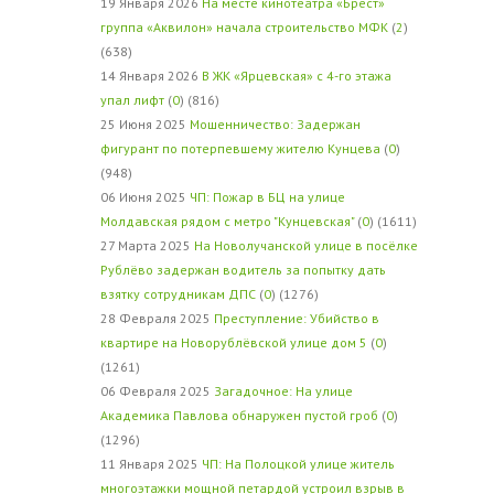
19 Января 2026
На месте кинотеатра «Брест»
группа «Аквилон» начала строительство МФК
(
2
)
(638)
14 Января 2026
В ЖК «Ярцевская» с 4-го этажа
упал лифт
(
0
) (816)
25 Июня 2025
Мошенничество: Задержан
фигурант по потерпевшему жителю Кунцева
(
0
)
(948)
06 Июня 2025
ЧП: Пожар в БЦ на улице
Молдавская рядом с метро "Кунцевская"
(
0
) (1611)
27 Марта 2025
На Новолучанской улице в посёлке
Рублёво задержан водитель за попытку дать
взятку сотрудникам ДПС
(
0
) (1276)
28 Февраля 2025
Преступление: Убийство в
квартире на Новорублёвской улице дом 5
(
0
)
(1261)
06 Февраля 2025
Загадочное: На улице
Академика Павлова обнаружен пустой гроб
(
0
)
(1296)
11 Января 2025
ЧП: На Полоцкой улице житель
многоэтажки мощной петардой устроил взрыв в