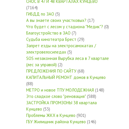
СНОС В 47 И 48 КВАРТАЛАХ КУНЦЕВО
(7164)
ГИБДД по ЗАО
(5)
А вы знаете своих участковых?
(17)
Что будет с лесом у стадиона "Медик"?
(0)
Благоустройство в ЗАО
(7)
Судьба кинотеатра Брест
(29)
Запрет езды на электросамокатах /
электровелосипедах
(5)
SOS незаконная Вырубка леса в 7 квартале
(лес за управой)
(2)
ПРЕДЛОЖЕНИЯ ПО САЙТУ
(68)
КАПИТАЛЬНЫЙ РЕМОНТ домов в Кунцево
(88)
МЕТРО и новое ТПУ МОЛОДЕЖНАЯ
(148)
Это сладкое слово "реновация"
(588)
ЗАСТРОЙКА ПРОМЗОНЫ 38 квартала
Кунцево
(53)
Проблемы ЖКХ в Кунцево
(901)
ГБУ Жилищник района Кунцево
(146)