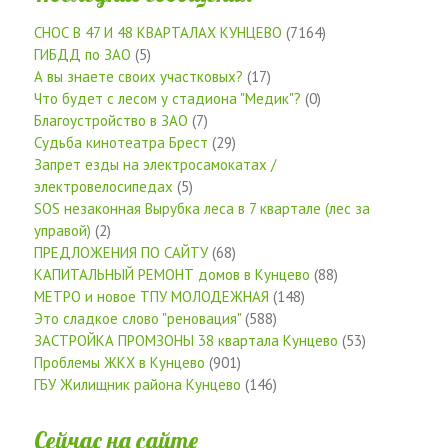
СНОС В 47 И 48 КВАРТАЛАХ КУНЦЕВО
(7164)
ГИБДД по ЗАО
(5)
А вы знаете своих участковых?
(17)
Что будет с лесом у стадиона "Медик"?
(0)
Благоустройство в ЗАО
(7)
Судьба кинотеатра Брест
(29)
Запрет езды на электросамокатах /
электровелосипедах
(5)
SOS незаконная Вырубка леса в 7 квартале (лес за
управой)
(2)
ПРЕДЛОЖЕНИЯ ПО САЙТУ
(68)
КАПИТАЛЬНЫЙ РЕМОНТ домов в Кунцево
(88)
МЕТРО и новое ТПУ МОЛОДЕЖНАЯ
(148)
Это сладкое слово "реновация"
(588)
ЗАСТРОЙКА ПРОМЗОНЫ 38 квартала Кунцево
(53)
Проблемы ЖКХ в Кунцево
(901)
ГБУ Жилищник района Кунцево
(146)
Сейчас на сайте