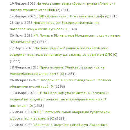
19 Января 2026
На месте кинотеатра «Брест» группа «Аквилон»
начала строительство МФК
(
2
) (641)
14 Января 2026
В ЖК «Ярцевская» с 4-го этажа упал лифт
(
0
) (816)
25 Июня 2025
Мошенничество: Задержан фигурант по
потерпевшему жителю Кунцева
(
0
) (948)
06 Июня 2025
ЧП: Пожар в БЦ на улице Молдавская рядом с метро
"Кунцевская"
(
0
) (1612)
27 Марта 2025
На Новолучанской улице в посёлке Рублёво
задержан водитель за попытку дать взятку сотрудникам ДПС
(
0
)
(1277)
28 Февраля 2025
Преступление: Убийство в квартире на
Новорублёвской улице дом 5
(
0
) (1264)
06 Февраля 2025
Загадочное: На улице Академика Павлова
обнаружен пустой гроб
(
0
) (1296)
11 Января 2025
ЧП: На Полоцкой улице житель многоэтажки
мощной петардой устроил взрыв в помещении жилищной
инспекции
(
0
) (1305)
23 Июля 2024
ДТП: В автомобильной аварии на Рублёвском
шоссе спасли водителя
(
0
) (2021)
12 Июля 2024
Убийство: В квартире дома на ул. Академика