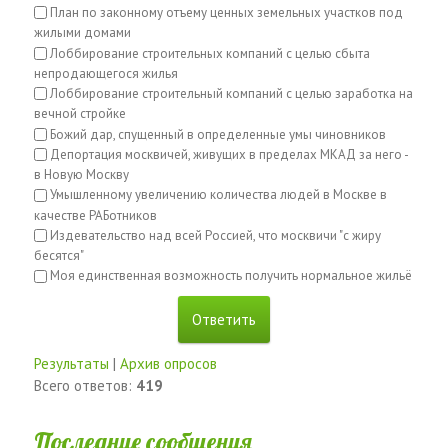
План по законному отъему ценных земельных участков под
жилыми домами
Лоббирование строительных компаний с целью сбыта
непродающегося жилья
Лоббирование строительный компаний с целью заработка на
вечной стройке
Божий дар, спущенный в определенные умы чиновников
Депортация москвичей, живущих в пределах МКАД за него -
в Новую Москву
Умышленному увеличению количества людей в Москве в
качестве РАБотников
Издевательство над всей Россией, что москвичи "с жиру
бесятся"
Моя единственная возможность получить нормальное жильё
Результаты
|
Архив опросов
Всего ответов:
419
Последние сообщения