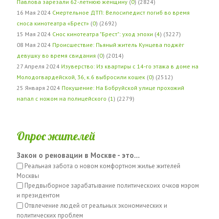
Павлова зарезали 62-летнюю женщину
(
0
) (2824)
16 Мая 2024
Смертельное ДТП: Велосипедист погиб во время
сноса кинотеатра «Брест»
(
0
) (2692)
15 Мая 2024
Снос кинотеатра "Брест": уход эпохи
(
4
) (3227)
08 Мая 2024
Происшествие: Пьяный житель Кунцева поджёг
девушку во время свидания
(
0
) (2014)
27 Апреля 2024
Изуверство: Из квартиры с 14-го этажа в доме на
Молодогвардейской, 36, к.6 выбросили кошек
(
0
) (2512)
25 Января 2024
Покушение: На Бобруйской улице прохожий
напал с ножом на полицейского
(
1
) (2279)
Опрос жителей
Закон о реновации в Москве - это...
Реальная забота о новом комфортном жилье жителей
Москвы
Предвыборное зарабатывание политическоих очков мэром
и президентом
Отвлечение людей от реальных экономических и
политических проблем