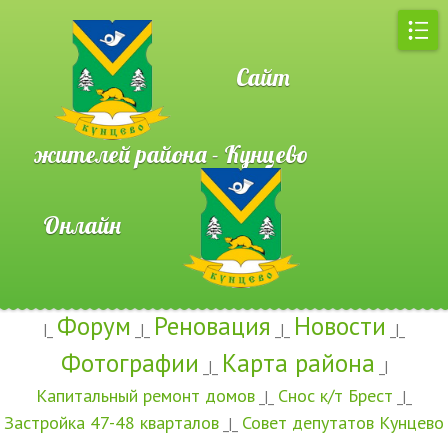
Сайт
жителей района - Кунцево
Онлайн
Форум
Реновация
Новости
|_
_|_
_|_
_|_
Фотографии
Карта района
_|_
_|
Капитальный ремонт домов
Снос к/т Брест
_|_
_|_
Застройка 47-48 кварталов
Совет депутатов Кунцево
_|_