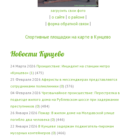
загрузить свои фото
|
|
|
о сайте
о районе
|
|
форма обратной связи
Спортивные площадки на карте в Кунцево
Новости Кунцево
24 Марта 2026
Проишествие: Инцидент на станции метро
«Кунцево»
(
1
) (475)
25 Февраля 2026
Аферисты в мессенджерах представляются
сотрудниками поликлиники
(
0
) (376)
04 Февраля 2026
Чрезвычайное происшествие: Перестрелка в
подъезде жилого дома на Рублевском шоссе при задержании
преступников
(
0
) (484)
26 Января 2026
Пожар: В жилом доме на Молдавской улице
погибло два человека
(
0
) (446)
22 Января 2026
В Кунцеве задержан поджигатель-пироман
мусорных контейнеров
(
0
) (466)