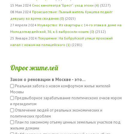
15 Мая 2024
Снос кинотеатра "Брест": уход эпохи
(
4
) (3227)
08 Мая 2024
Происшествие: Пьяный житель Кунцева поджёг
девушку во время свидания
(
0
) (2015)
27 Апреля 2024
Изуверство: Из квартиры с 14-го этажа в доме на
Молодогвардейской, 36, к.6 выбросили кошек
(
0
) (2512)
25 Января 2024
Покушение: На Бобруйской улице прохожий
напал с ножом на полицейского
(
1
) (2281)
Опрос жителей
Закон о реновации в Москве - это...
Реальная забота о новом комфортном жилье жителей
Москвы
Предвыборное зарабатывание политическоих очков мэром
и президентом
Отвлечение людей от реальных экономических и
политических проблем
План по законному отъему ценных земельных участков под
жилыми домами