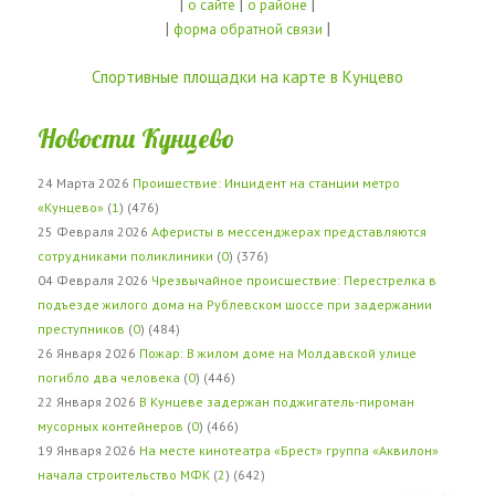
|
|
|
о сайте
о районе
|
|
форма обратной связи
Спортивные площадки на карте в Кунцево
Новости Кунцево
24 Марта 2026
Проишествие: Инцидент на станции метро
«Кунцево»
(
1
) (476)
25 Февраля 2026
Аферисты в мессенджерах представляются
сотрудниками поликлиники
(
0
) (376)
04 Февраля 2026
Чрезвычайное происшествие: Перестрелка в
подъезде жилого дома на Рублевском шоссе при задержании
преступников
(
0
) (484)
26 Января 2026
Пожар: В жилом доме на Молдавской улице
погибло два человека
(
0
) (446)
22 Января 2026
В Кунцеве задержан поджигатель-пироман
мусорных контейнеров
(
0
) (466)
19 Января 2026
На месте кинотеатра «Брест» группа «Аквилон»
начала строительство МФК
(
2
) (642)