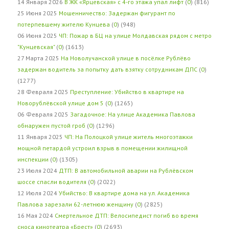
14 Января 2026
В ЖК «Ярцевская» с 4-го этажа упал лифт
(
0
) (816)
25 Июня 2025
Мошенничество: Задержан фигурант по
потерпевшему жителю Кунцева
(
0
) (948)
06 Июня 2025
ЧП: Пожар в БЦ на улице Молдавская рядом с метро
"Кунцевская"
(
0
) (1613)
27 Марта 2025
На Новолучанской улице в посёлке Рублёво
задержан водитель за попытку дать взятку сотрудникам ДПС
(
0
)
(1277)
28 Февраля 2025
Преступление: Убийство в квартире на
Новорублёвской улице дом 5
(
0
) (1265)
06 Февраля 2025
Загадочное: На улице Академика Павлова
обнаружен пустой гроб
(
0
) (1296)
11 Января 2025
ЧП: На Полоцкой улице житель многоэтажки
мощной петардой устроил взрыв в помещении жилищной
инспекции
(
0
) (1305)
23 Июля 2024
ДТП: В автомобильной аварии на Рублёвском
шоссе спасли водителя
(
0
) (2022)
12 Июля 2024
Убийство: В квартире дома на ул. Академика
Павлова зарезали 62-летнюю женщину
(
0
) (2825)
16 Мая 2024
Смертельное ДТП: Велосипедист погиб во время
сноса кинотеатра «Брест»
(
0
) (2693)