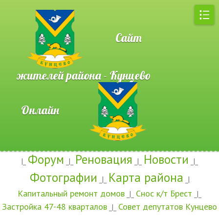
Сайт
жителей района - Кунцево
Онлайн
Форум
Реновация
Новости
|_
_|_
_|_
_|_
Фотографии
Карта района
_|_
_|
Капитальный ремонт домов
Снос к/т Брест
_|_
_|_
Застройка 47-48 кварталов
Совет депутатов Кунцево
_|_