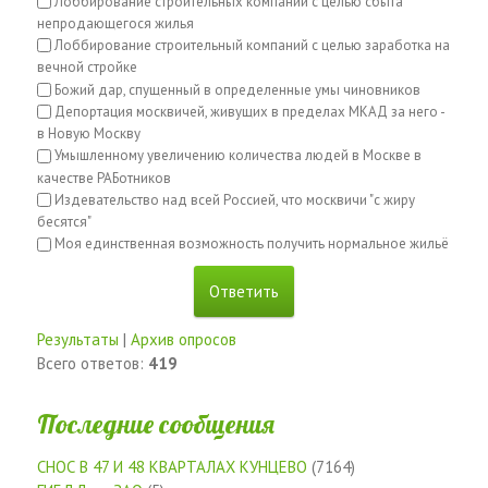
Лоббирование строительных компаний с целью сбыта
непродающегося жилья
Лоббирование строительный компаний с целью заработка на
вечной стройке
Божий дар, спущенный в определенные умы чиновников
Депортация москвичей, живущих в пределах МКАД за него -
в Новую Москву
Умышленному увеличению количества людей в Москве в
качестве РАБотников
Издевательство над всей Россией, что москвичи "с жиру
бесятся"
Моя единственная возможность получить нормальное жильё
Результаты
|
Архив опросов
Всего ответов:
419
Последние сообщения
СНОС В 47 И 48 КВАРТАЛАХ КУНЦЕВО
(7164)