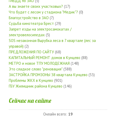
ГИБДД по ЗАО
(5)
А вы знаете своих участковых?
(17)
Что будет с лесом у стадиона "Медик"?
(0)
Благоустройство в ЗАО
(7)
Судьба кинотеатра Брест
(29)
Запрет езды на электросамокатах /
электровелосипедах
(5)
SOS незаконная Вырубка леса в 7 квартале (лес за
управой)
(2)
ПРЕДЛОЖЕНИЯ ПО САЙТУ
(68)
КАПИТАЛЬНЫЙ РЕМОНТ домов в Кунцево
(88)
МЕТРО и новое ТПУ МОЛОДЕЖНАЯ
(148)
Это сладкое слово "реновация"
(588)
ЗАСТРОЙКА ПРОМЗОНЫ 38 квартала Кунцево
(53)
Проблемы ЖКХ в Кунцево
(901)
ГБУ Жилищник района Кунцево
(146)
Сейчас на сайте
Онлайн всего:
19