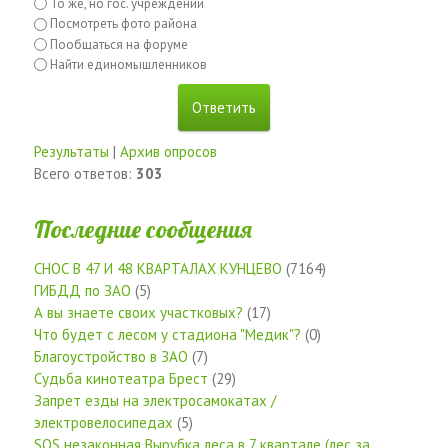
То же, но гос. учреждений
Посмотреть фото района
Пообщаться на форуме
Найти единомышленников
Результаты
|
Архив опросов
Всего ответов:
303
Последние сообщения
СНОС В 47 И 48 КВАРТАЛАХ КУНЦЕВО
(7164)
ГИБДД по ЗАО
(5)
А вы знаете своих участковых?
(17)
Что будет с лесом у стадиона "Медик"?
(0)
Благоустройство в ЗАО
(7)
Судьба кинотеатра Брест
(29)
Запрет езды на электросамокатах /
электровелосипедах
(5)
SOS незаконная Вырубка леса в 7 квартале (лес за