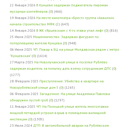
22 Января 2026
В Кунцеве задержан поджигатель-пироман
мусорных контейнеров
(
0
) (466)
19 Января 2026
На месте кинотеатра «Брест» группа «Аквилон»
начала строительство МФК
(
2
) (643)
14 Января 2026
В ЖК «Ярцевская» с 4-го этажа упал лифт
(
0
) (816)
25 Июня 2025
Мошенничество: Задержан фигурант по
потерпевшему жителю Кунцева
(
0
) (948)
06 Июня 2025
ЧП: Пожар в БЦ на улице Молдавская рядом с метро
"Кунцевская"
(
0
) (1614)
27 Марта 2025
На Новолучанской улице в посёлке Рублёво
задержан водитель за попытку дать взятку сотрудникам ДПС
(
0
)
(1277)
28 Февраля 2025
Преступление: Убийство в квартире на
Новорублёвской улице дом 5
(
0
) (1265)
06 Февраля 2025
Загадочное: На улице Академика Павлова
обнаружен пустой гроб
(
0
) (1297)
11 Января 2025
ЧП: На Полоцкой улице житель многоэтажки
мощной петардой устроил взрыв в помещении жилищной
инспекции
(
0
) (1305)
23 Июля 2024
ДТП: В автомобильной аварии на Рублёвском