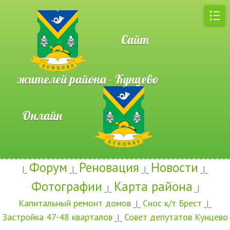
Сайт
жителей района - Кунцево
Онлайн
Форум
Реновация
Новости
|_
_|_
_|_
_|_
Фотографии
Карта района
_|_
_|
Капитальный ремонт домов
Снос к/т Брест
_|_
_|_
Застройка 47-48 кварталов
Совет депутатов Кунцево
_|_