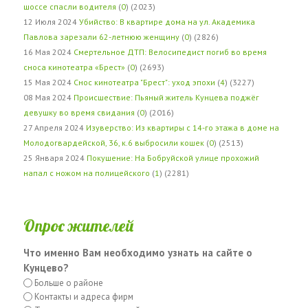
шоссе спасли водителя
(
0
) (2023)
12 Июля 2024
Убийство: В квартире дома на ул. Академика
Павлова зарезали 62-летнюю женщину
(
0
) (2826)
16 Мая 2024
Смертельное ДТП: Велосипедист погиб во время
сноса кинотеатра «Брест»
(
0
) (2693)
15 Мая 2024
Снос кинотеатра "Брест": уход эпохи
(
4
) (3227)
08 Мая 2024
Происшествие: Пьяный житель Кунцева поджёг
девушку во время свидания
(
0
) (2016)
27 Апреля 2024
Изуверство: Из квартиры с 14-го этажа в доме на
Молодогвардейской, 36, к.6 выбросили кошек
(
0
) (2513)
25 Января 2024
Покушение: На Бобруйской улице прохожий
напал с ножом на полицейского
(
1
) (2281)
Опрос жителей
Что именно Вам необходимо узнать на сайте о
Кунцево?
Больше о районе
Контакты и адреса фирм