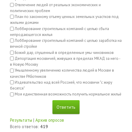
Отвлечение людей от реальных экономических и
политических проблем
План по законному отъему ценных земельных участков под
жилыми домами
Лоббирование строительных компаний с целью сбыта
непродающегося жилья
Лоббирование строительный компаний с целью заработка на
вечной стройке
Божий дар, спущенный в определенные умы чиновников
Депортация москвичей, живущих в пределах МКАД за него -
в Новую Москву
Умышленному увеличению количества людей в Москве в
качестве РАБотников
Издевательство над всей Россией, что москвичи "с жиру
бесятся"
Моя единственная возможность получить нормальное жильё
Результаты
|
Архив опросов
Всего ответов:
419