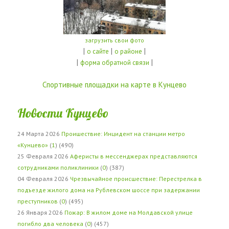
загрузить свои фото
|
|
|
о сайте
о районе
|
|
форма обратной связи
Спортивные площадки на карте в Кунцево
Новости Кунцево
24 Марта 2026
Проишествие: Инцидент на станции метро
«Кунцево»
(
1
) (490)
25 Февраля 2026
Аферисты в мессенджерах представляются
сотрудниками поликлиники
(
0
) (387)
04 Февраля 2026
Чрезвычайное происшествие: Перестрелка в
подъезде жилого дома на Рублевском шоссе при задержании
преступников
(
0
) (495)
26 Января 2026
Пожар: В жилом доме на Молдавской улице
погибло два человека
(
0
) (457)