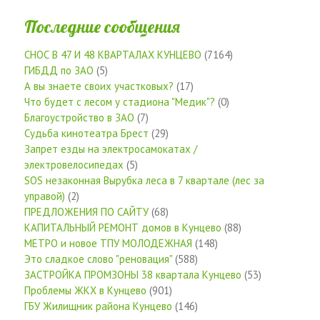
Последние сообщения
СНОС В 47 И 48 КВАРТАЛАХ КУНЦЕВО
(7164)
ГИБДД по ЗАО
(5)
А вы знаете своих участковых?
(17)
Что будет с лесом у стадиона "Медик"?
(0)
Благоустройство в ЗАО
(7)
Судьба кинотеатра Брест
(29)
Запрет езды на электросамокатах /
электровелосипедах
(5)
SOS незаконная Вырубка леса в 7 квартале (лес за
управой)
(2)
ПРЕДЛОЖЕНИЯ ПО САЙТУ
(68)
КАПИТАЛЬНЫЙ РЕМОНТ домов в Кунцево
(88)
МЕТРО и новое ТПУ МОЛОДЕЖНАЯ
(148)
Это сладкое слово "реновация"
(588)
ЗАСТРОЙКА ПРОМЗОНЫ 38 квартала Кунцево
(53)
Проблемы ЖКХ в Кунцево
(901)
ГБУ Жилищник района Кунцево
(146)