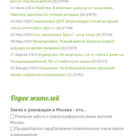
шоссе спасли водителя
(
0
) (2034)
12 Июля 2024
Убийство: В квартире дома на ул. Академика
Павлова зарезали 62-летнюю женщину
(
0
) (2839)
16 Мая 2024
Смертельное ДТП: Велосипедист погиб во время
сноса кинотеатра «Брест»
(
0
) (2704)
15 Мая 2024
Снос кинотеатра "Брест": уход эпохи
(
4
) (3240)
08 Мая 2024
Происшествие: Пьяный житель Кунцева поджёг
девушку во время свидания
(
0
) (2029)
27 Апреля 2024
Изуверство: Из квартиры с 14-го этажа в доме на
Молодогвардейской, 36, к.6 выбросили кошек
(
0
) (2523)
25 Января 2024
Покушение: На Бобруйской улице прохожий
напал с ножом на полицейского
(
1
) (2292)
Опрос жителей
Закон о реновации в Москве - это...
Реальная забота о новом комфортном жилье жителей
Москвы
Предвыборное зарабатывание политическоих очков мэром
и президентом