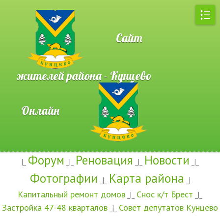
Сайт
жителей района - Кунцево
Онлайн
Форум
Реновация
Новости
|_
_|_
_|_
_|_
Фотографии
Карта района
_|_
_|
Капитальный ремонт домов
Снос к/т Брест
_|_
_|_
Застройка 47-48 кварталов
Совет депутатов Кунцево
_|_