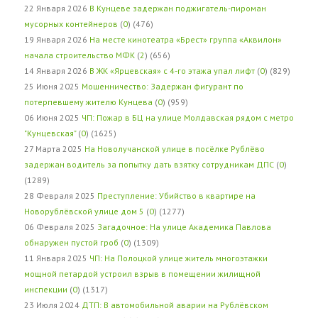
22 Января 2026
В Кунцеве задержан поджигатель-пироман
мусорных контейнеров
(
0
) (476)
19 Января 2026
На месте кинотеатра «Брест» группа «Аквилон»
начала строительство МФК
(
2
) (656)
14 Января 2026
В ЖК «Ярцевская» с 4-го этажа упал лифт
(
0
) (829)
25 Июня 2025
Мошенничество: Задержан фигурант по
потерпевшему жителю Кунцева
(
0
) (959)
06 Июня 2025
ЧП: Пожар в БЦ на улице Молдавская рядом с метро
"Кунцевская"
(
0
) (1625)
27 Марта 2025
На Новолучанской улице в посёлке Рублёво
задержан водитель за попытку дать взятку сотрудникам ДПС
(
0
)
(1289)
28 Февраля 2025
Преступление: Убийство в квартире на
Новорублёвской улице дом 5
(
0
) (1277)
06 Февраля 2025
Загадочное: На улице Академика Павлова
обнаружен пустой гроб
(
0
) (1309)
11 Января 2025
ЧП: На Полоцкой улице житель многоэтажки
мощной петардой устроил взрыв в помещении жилищной
инспекции
(
0
) (1317)
23 Июля 2024
ДТП: В автомобильной аварии на Рублёвском