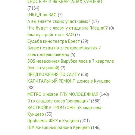
СНОС В 47 И 48 КВАРТАЛАХ КУНЦЕВО
(7164)
ГИБДД по ЗАО
(5)
А вы знаете своих участковых?
(17)
Что будет с лесом у стадиона "Медик"?
(0)
Благоустройство в ЗАО
(7)
Судьба кинотеатра Брест
(29)
Запрет езды на электросамокатах /
электровелосипедах
(5)
SOS незаконная Вырубка леса в 7 квартале
(лес за управой)
(2)
ПРЕДЛОЖЕНИЯ ПО САЙТУ
(68)
КАПИТАЛЬНЫЙ РЕМОНТ домов в Кунцево
(88)
МЕТРО и новое ТПУ МОЛОДЕЖНАЯ
(148)
Это сладкое слово "реновация"
(588)
ЗАСТРОЙКА ПРОМЗОНЫ 38 квартала
Кунцево
(53)
Проблемы ЖКХ в Кунцево
(901)
ГБУ Жилищник района Кунцево
(146)