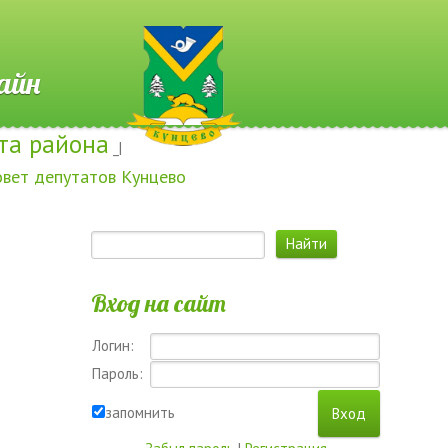
 Онлайн
та района
_|
овет депутатов Кунцево
Вход на сайт
Логин:
Пароль:
запомнить