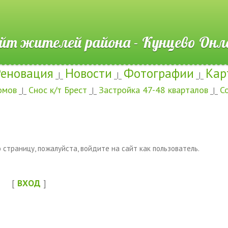
ителей района - Кунцево
Реновация
Новости
Фотографии
Кар
_|_
_|_
_|_
омов
Снос к/т Брест
Застройка 47-48 кварталов
С
_|_
_|_
_|_
страницу, пожалуйста, войдите на сайт как пользователь.
[
ВХОД
]