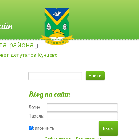
 Онлайн
та района
_|
овет депутатов Кунцево
Вход на сайт
Логин:
Пароль:
запомнить