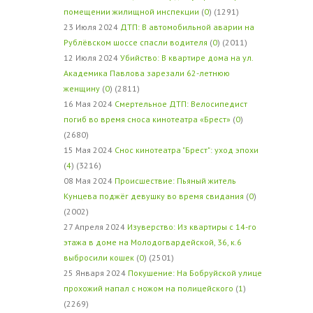
помещении жилищной инспекции
(
0
) (1291)
23 Июля 2024
ДТП: В автомобильной аварии на
Рублёвском шоссе спасли водителя
(
0
) (2011)
12 Июля 2024
Убийство: В квартире дома на ул.
Академика Павлова зарезали 62-летнюю
женщину
(
0
) (2811)
16 Мая 2024
Смертельное ДТП: Велосипедист
погиб во время сноса кинотеатра «Брест»
(
0
)
(2680)
15 Мая 2024
Снос кинотеатра "Брест": уход эпохи
(
4
) (3216)
08 Мая 2024
Происшествие: Пьяный житель
Кунцева поджёг девушку во время свидания
(
0
)
(2002)
27 Апреля 2024
Изуверство: Из квартиры с 14-го
этажа в доме на Молодогвардейской, 36, к.6
выбросили кошек
(
0
) (2501)
25 Января 2024
Покушение: На Бобруйской улице
прохожий напал с ножом на полицейского
(
1
)
(2269)