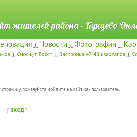
ителей района - Кунцево
Реновация
Новости
Фотографии
Кар
_|_
_|_
_|_
омов
Снос к/т Брест
Застройка 47-48 кварталов
С
_|_
_|_
_|_
страницу, пожалуйста, войдите на сайт как пользователь.
[
ВХОД
]