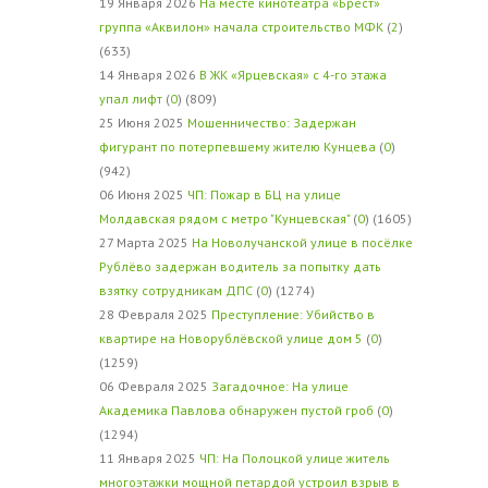
19 Января 2026
На месте кинотеатра «Брест»
группа «Аквилон» начала строительство МФК
(
2
)
(633)
14 Января 2026
В ЖК «Ярцевская» с 4-го этажа
упал лифт
(
0
) (809)
25 Июня 2025
Мошенничество: Задержан
фигурант по потерпевшему жителю Кунцева
(
0
)
(942)
06 Июня 2025
ЧП: Пожар в БЦ на улице
Молдавская рядом с метро "Кунцевская"
(
0
) (1605)
27 Марта 2025
На Новолучанской улице в посёлке
Рублёво задержан водитель за попытку дать
взятку сотрудникам ДПС
(
0
) (1274)
28 Февраля 2025
Преступление: Убийство в
квартире на Новорублёвской улице дом 5
(
0
)
(1259)
06 Февраля 2025
Загадочное: На улице
Академика Павлова обнаружен пустой гроб
(
0
)
(1294)
11 Января 2025
ЧП: На Полоцкой улице житель
многоэтажки мощной петардой устроил взрыв в