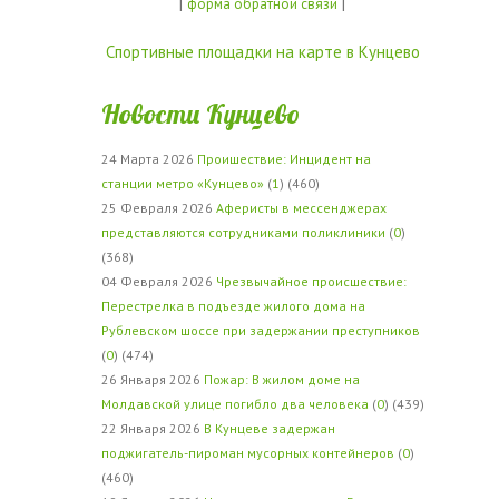
|
|
форма обратной связи
Спортивные площадки на карте в Кунцево
Новости Кунцево
24 Марта 2026
Проишествие: Инцидент на
станции метро «Кунцево»
(
1
) (460)
25 Февраля 2026
Аферисты в мессенджерах
представляются сотрудниками поликлиники
(
0
)
(368)
04 Февраля 2026
Чрезвычайное происшествие:
Перестрелка в подъезде жилого дома на
Рублевском шоссе при задержании преступников
(
0
) (474)
26 Января 2026
Пожар: В жилом доме на
Молдавской улице погибло два человека
(
0
) (439)
22 Января 2026
В Кунцеве задержан
поджигатель-пироман мусорных контейнеров
(
0
)
(460)