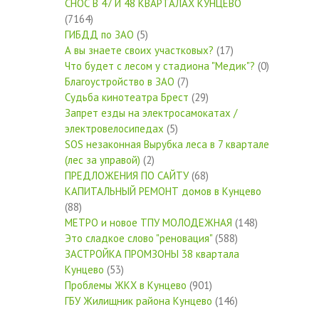
СНОС В 47 И 48 КВАРТАЛАХ КУНЦЕВО
(7164)
ГИБДД по ЗАО
(5)
А вы знаете своих участковых?
(17)
Что будет с лесом у стадиона "Медик"?
(0)
Благоустройство в ЗАО
(7)
Судьба кинотеатра Брест
(29)
Запрет езды на электросамокатах /
электровелосипедах
(5)
SOS незаконная Вырубка леса в 7 квартале
(лес за управой)
(2)
ПРЕДЛОЖЕНИЯ ПО САЙТУ
(68)
КАПИТАЛЬНЫЙ РЕМОНТ домов в Кунцево
(88)
МЕТРО и новое ТПУ МОЛОДЕЖНАЯ
(148)
Это сладкое слово "реновация"
(588)
ЗАСТРОЙКА ПРОМЗОНЫ 38 квартала
Кунцево
(53)
Проблемы ЖКХ в Кунцево
(901)
ГБУ Жилищник района Кунцево
(146)