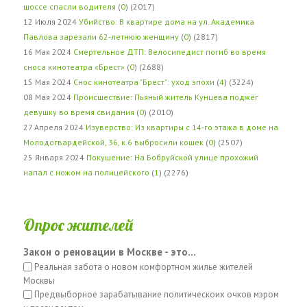
шоссе спасли водителя
(
0
) (2017)
12 Июля 2024
Убийство: В квартире дома на ул. Академика
Павлова зарезали 62-летнюю женщину
(
0
) (2817)
16 Мая 2024
Смертельное ДТП: Велосипедист погиб во время
сноса кинотеатра «Брест»
(
0
) (2688)
15 Мая 2024
Снос кинотеатра "Брест": уход эпохи
(
4
) (3224)
08 Мая 2024
Происшествие: Пьяный житель Кунцева поджёг
девушку во время свидания
(
0
) (2010)
27 Апреля 2024
Изуверство: Из квартиры с 14-го этажа в доме на
Молодогвардейской, 36, к.6 выбросили кошек
(
0
) (2507)
25 Января 2024
Покушение: На Бобруйской улице прохожий
напал с ножом на полицейского
(
1
) (2276)
Опрос жителей
Закон о реновации в Москве - это...
Реальная забота о новом комфортном жилье жителей
Москвы
Предвыборное зарабатывание политическоих очков мэром