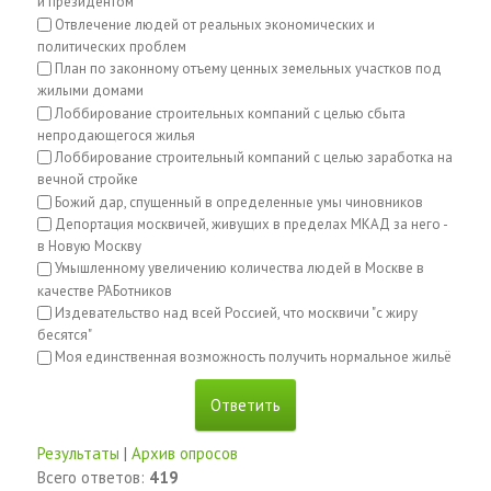
и президентом
Отвлечение людей от реальных экономических и
политических проблем
План по законному отъему ценных земельных участков под
жилыми домами
Лоббирование строительных компаний с целью сбыта
непродающегося жилья
Лоббирование строительный компаний с целью заработка на
вечной стройке
Божий дар, спущенный в определенные умы чиновников
Депортация москвичей, живущих в пределах МКАД за него -
в Новую Москву
Умышленному увеличению количества людей в Москве в
качестве РАБотников
Издевательство над всей Россией, что москвичи "с жиру
бесятся"
Моя единственная возможность получить нормальное жильё
Результаты
|
Архив опросов
Всего ответов:
419