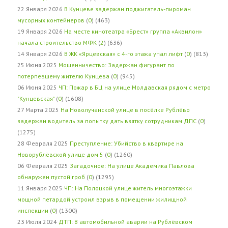
22 Января 2026
В Кунцеве задержан поджигатель-пироман
мусорных контейнеров
(
0
) (463)
19 Января 2026
На месте кинотеатра «Брест» группа «Аквилон»
начала строительство МФК
(
2
) (636)
14 Января 2026
В ЖК «Ярцевская» с 4-го этажа упал лифт
(
0
) (813)
25 Июня 2025
Мошенничество: Задержан фигурант по
потерпевшему жителю Кунцева
(
0
) (945)
06 Июня 2025
ЧП: Пожар в БЦ на улице Молдавская рядом с метро
"Кунцевская"
(
0
) (1608)
27 Марта 2025
На Новолучанской улице в посёлке Рублёво
задержан водитель за попытку дать взятку сотрудникам ДПС
(
0
)
(1275)
28 Февраля 2025
Преступление: Убийство в квартире на
Новорублёвской улице дом 5
(
0
) (1260)
06 Февраля 2025
Загадочное: На улице Академика Павлова
обнаружен пустой гроб
(
0
) (1295)
11 Января 2025
ЧП: На Полоцкой улице житель многоэтажки
мощной петардой устроил взрыв в помещении жилищной
инспекции
(
0
) (1300)
23 Июля 2024
ДТП: В автомобильной аварии на Рублёвском