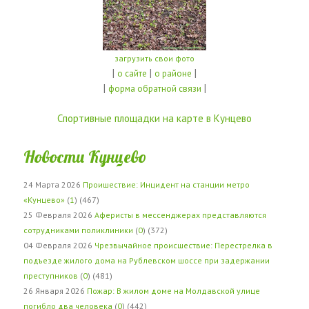
загрузить свои фото
|
|
|
о сайте
о районе
|
|
форма обратной связи
Спортивные площадки на карте в Кунцево
Новости Кунцево
24 Марта 2026
Проишествие: Инцидент на станции метро
«Кунцево»
(
1
) (467)
25 Февраля 2026
Аферисты в мессенджерах представляются
сотрудниками поликлиники
(
0
) (372)
04 Февраля 2026
Чрезвычайное происшествие: Перестрелка в
подъезде жилого дома на Рублевском шоссе при задержании
преступников
(
0
) (481)
26 Января 2026
Пожар: В жилом доме на Молдавской улице
погибло два человека
(
0
) (442)