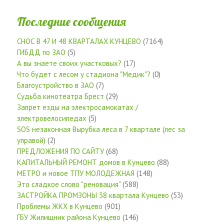
Последние сообщения
СНОС В 47 И 48 КВАРТАЛАХ КУНЦЕВО
(7164)
ГИБДД по ЗАО
(5)
А вы знаете своих участковых?
(17)
Что будет с лесом у стадиона "Медик"?
(0)
Благоустройство в ЗАО
(7)
Судьба кинотеатра Брест
(29)
Запрет езды на электросамокатах /
электровелосипедах
(5)
SOS незаконная Вырубка леса в 7 квартале (лес за
управой)
(2)
ПРЕДЛОЖЕНИЯ ПО САЙТУ
(68)
КАПИТАЛЬНЫЙ РЕМОНТ домов в Кунцево
(88)
МЕТРО и новое ТПУ МОЛОДЕЖНАЯ
(148)
Это сладкое слово "реновация"
(588)
ЗАСТРОЙКА ПРОМЗОНЫ 38 квартала Кунцево
(53)
Проблемы ЖКХ в Кунцево
(901)
ГБУ Жилищник района Кунцево
(146)