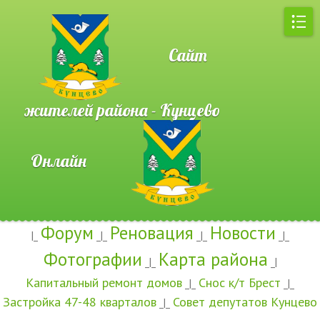
Сайт
жителей района - Кунцево
Онлайн
Форум
Реновация
Новости
|_
_|_
_|_
_|_
Фотографии
Карта района
_|_
_|
Капитальный ремонт домов
Снос к/т Брест
_|_
_|_
Застройка 47-48 кварталов
Совет депутатов Кунцево
_|_