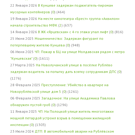
22 Января 2026
В Кунцеве задержан поджигатель-пироман
мусорных контейнеров
(
0
) (464)
19 Января 2026
На месте кинотеатра «Брест» группа «Аквилон»
начала строительство МФК
(
2
) (637)
14 Января 2026
В ЖК «Ярцевская» с 4-го этажа упал лифт
(
0
) (816)
25 Июня 2025
Мошенничество: Задержан фигурант по
потерпевшему жителю Кунцева
(
0
) (948)
06 Июня 2025
ЧП: Пожар в БЦ на улице Молдавская рядом с метро
"Кунцевская"
(
0
) (1611)
27 Марта 2025
На Новолучанской улице в посёлке Рублёво
задержан водитель за попытку дать взятку сотрудникам ДПС
(
0
)
(1276)
28 Февраля 2025
Преступление: Убийство в квартире на
Новорублёвской улице дом 5
(
0
) (1261)
06 Февраля 2025
Загадочное: На улице Академика Павлова
обнаружен пустой гроб
(
0
) (1296)
11 Января 2025
ЧП: На Полоцкой улице житель многоэтажки
мощной петардой устроил взрыв в помещении жилищной
инспекции
(
0
) (1303)
23 Июля 2024
ДТП: В автомобильной аварии на Рублёвском