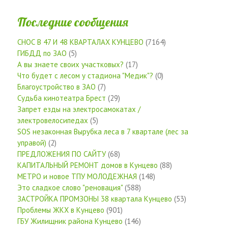
Последние сообщения
СНОС В 47 И 48 КВАРТАЛАХ КУНЦЕВО
(7164)
ГИБДД по ЗАО
(5)
А вы знаете своих участковых?
(17)
Что будет с лесом у стадиона "Медик"?
(0)
Благоустройство в ЗАО
(7)
Судьба кинотеатра Брест
(29)
Запрет езды на электросамокатах /
электровелосипедах
(5)
SOS незаконная Вырубка леса в 7 квартале (лес за
управой)
(2)
ПРЕДЛОЖЕНИЯ ПО САЙТУ
(68)
КАПИТАЛЬНЫЙ РЕМОНТ домов в Кунцево
(88)
МЕТРО и новое ТПУ МОЛОДЕЖНАЯ
(148)
Это сладкое слово "реновация"
(588)
ЗАСТРОЙКА ПРОМЗОНЫ 38 квартала Кунцево
(53)
Проблемы ЖКХ в Кунцево
(901)
ГБУ Жилищник района Кунцево
(146)