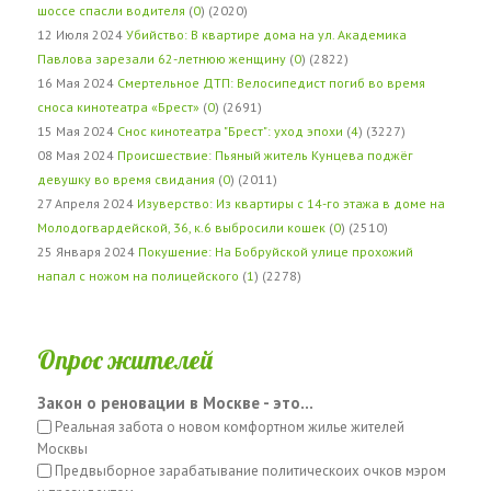
шоссе спасли водителя
(
0
) (2020)
12 Июля 2024
Убийство: В квартире дома на ул. Академика
Павлова зарезали 62-летнюю женщину
(
0
) (2822)
16 Мая 2024
Смертельное ДТП: Велосипедист погиб во время
сноса кинотеатра «Брест»
(
0
) (2691)
15 Мая 2024
Снос кинотеатра "Брест": уход эпохи
(
4
) (3227)
08 Мая 2024
Происшествие: Пьяный житель Кунцева поджёг
девушку во время свидания
(
0
) (2011)
27 Апреля 2024
Изуверство: Из квартиры с 14-го этажа в доме на
Молодогвардейской, 36, к.6 выбросили кошек
(
0
) (2510)
25 Января 2024
Покушение: На Бобруйской улице прохожий
напал с ножом на полицейского
(
1
) (2278)
Опрос жителей
Закон о реновации в Москве - это...
Реальная забота о новом комфортном жилье жителей
Москвы
Предвыборное зарабатывание политическоих очков мэром