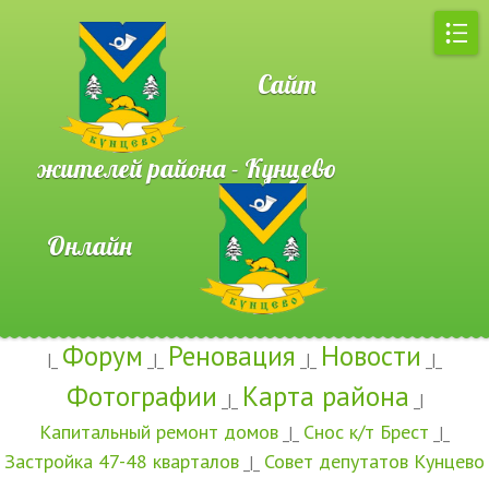
Сайт
жителей района - Кунцево
Онлайн
Форум
Реновация
Новости
|_
_|_
_|_
_|_
Фотографии
Карта района
_|_
_|
Капитальный ремонт домов
Снос к/т Брест
_|_
_|_
Застройка 47-48 кварталов
Совет депутатов Кунцево
_|_