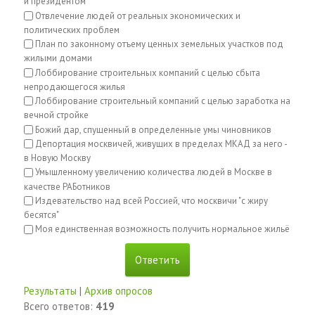
и президентом
Отвлечение людей от реальных экономических и
политических проблем
План по законному отъему ценных земельных участков под
жилыми домами
Лоббирование строительных компаний с целью сбыта
непродающегося жилья
Лоббирование строительный компаний с целью заработка на
вечной стройке
Божий дар, спущенный в определенные умы чиновников
Депортация москвичей, живущих в пределах МКАД за него -
в Новую Москву
Умышленному увеличению количества людей в Москве в
качестве РАБотников
Издевательство над всей Россией, что москвичи "с жиру
бесятся"
Моя единственная возможность получить нормальное жильё
Результаты
|
Архив опросов
Всего ответов:
419