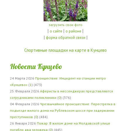
загрузить свои фото
|
|
|
о сайте
о районе
|
|
форма обратной связи
Спортивные площадки на карте в Кунцево
Новости Кунцево
24 Марта 2026
Проишествие: Инцидент на станции метро
«Кунцево»
(
1
) (473)
25 Февраля 2026
Аферисты в мессенджерах представляются
сотрудниками поликлиники
(
0
) (376)
04 Февраля 2026
Чрезвычайное происшествие: Перестрелка в
подъезде жилого дома на Рублевском шоссе при задержании
преступников
(
0
) (484)
26 Января 2026
Пожар: В жилом доме на Молдавской улице
погибло два человека
(
0
) (445)