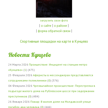
загрузить свои фото
|
|
|
о сайте
о районе
|
|
форма обратной связи
Спортивные площадки на карте в Кунцево
Новости Кунцево
24 Марта 2026
Проишествие: Инцидент на станции метро
«Кунцево»
(
1
) (475)
25 Февраля 2026
Аферисты в мессенджерах представляются
сотрудниками поликлиники
(
0
) (376)
04 Февраля 2026
Чрезвычайное происшествие: Перестрелка в
подъезде жилого дома на Рублевском шоссе при задержании
преступников
(
0
) (484)
26 Января 2026
Пожар: В жилом доме на Молдавской улице
погибло два человека
(
0
) (446)