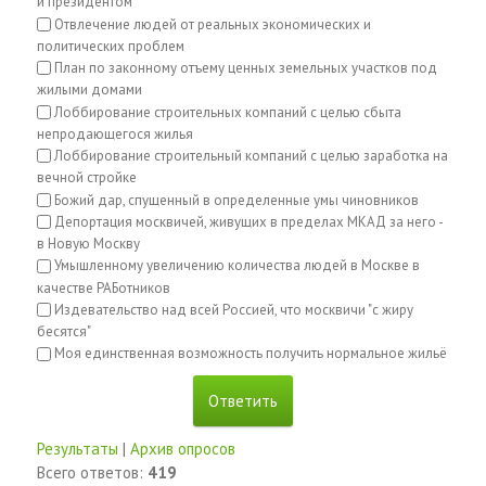
и президентом
Отвлечение людей от реальных экономических и
политических проблем
План по законному отъему ценных земельных участков под
жилыми домами
Лоббирование строительных компаний с целью сбыта
непродающегося жилья
Лоббирование строительный компаний с целью заработка на
вечной стройке
Божий дар, спущенный в определенные умы чиновников
Депортация москвичей, живущих в пределах МКАД за него -
в Новую Москву
Умышленному увеличению количества людей в Москве в
качестве РАБотников
Издевательство над всей Россией, что москвичи "с жиру
бесятся"
Моя единственная возможность получить нормальное жильё
Результаты
|
Архив опросов
Всего ответов:
419