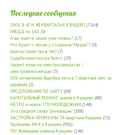
Последние сообщения
СНОС В 47 И 48 КВАРТАЛАХ КУНЦЕВО
(7164)
ГИБДД по ЗАО
(5)
А вы знаете своих участковых?
(17)
Что будет с лесом у стадиона "Медик"?
(0)
Благоустройство в ЗАО
(7)
Судьба кинотеатра Брест
(29)
Запрет езды на электросамокатах /
электровелосипедах
(5)
SOS незаконная Вырубка леса в 7 квартале (лес за
управой)
(2)
ПРЕДЛОЖЕНИЯ ПО САЙТУ
(68)
КАПИТАЛЬНЫЙ РЕМОНТ домов в Кунцево
(88)
МЕТРО и новое ТПУ МОЛОДЕЖНАЯ
(148)
Это сладкое слово "реновация"
(588)
ЗАСТРОЙКА ПРОМЗОНЫ 38 квартала Кунцево
(53)
Проблемы ЖКХ в Кунцево
(901)
ГБУ Жилищник района Кунцево
(146)