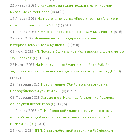
22 Января 2026
В Кунцеве задержан поджигатель-пироман
мусорных контейнеров
(
0
) (466)
19 Января 2026
На месте кинотеатра «Брест» группа «Аквилон»
начала строительство МФК
(
2
) (640)
14 Января 2026
В ЖК «Ярцевская» с 4-го этажа упал лифт
(
0
) (816)
25 Июня 2025
Мошенничество: Задержан фигурант по
потерпевшему жителю Кунцева
(
0
) (948)
06 Июня 2025
ЧП: Пожар в БЦ на улице Молдавская рядом с метро
"Кунцевская"
(
0
) (1612)
27 Марта 2025
На Новолучанской улице в посёлке Рублёво
задержан водитель за попытку дать взятку сотрудникам ДПС
(
0
)
(1277)
28 Февраля 2025
Преступление: Убийство в квартире на
Новорублёвской улице дом 5
(
0
) (1263)
06 Февраля 2025
Загадочное: На улице Академика Павлова
обнаружен пустой гроб
(
0
) (1296)
11 Января 2025
ЧП: На Полоцкой улице житель многоэтажки
мощной петардой устроил взрыв в помещении жилищной
инспекции
(
0
) (1304)
23 Июля 2024
ДТП: В автомобильной аварии на Рублёвском