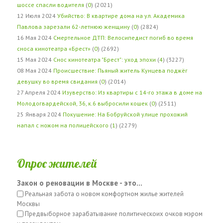
шоссе спасли водителя
(
0
) (2021)
12 Июля 2024
Убийство: В квартире дома на ул. Академика
Павлова зарезали 62-летнюю женщину
(
0
) (2824)
16 Мая 2024
Смертельное ДТП: Велосипедист погиб во время
сноса кинотеатра «Брест»
(
0
) (2692)
15 Мая 2024
Снос кинотеатра "Брест": уход эпохи
(
4
) (3227)
08 Мая 2024
Происшествие: Пьяный житель Кунцева поджёг
девушку во время свидания
(
0
) (2014)
27 Апреля 2024
Изуверство: Из квартиры с 14-го этажа в доме на
Молодогвардейской, 36, к.6 выбросили кошек
(
0
) (2511)
25 Января 2024
Покушение: На Бобруйской улице прохожий
напал с ножом на полицейского
(
1
) (2279)
Опрос жителей
Закон о реновации в Москве - это...
Реальная забота о новом комфортном жилье жителей
Москвы
Предвыборное зарабатывание политическоих очков мэром