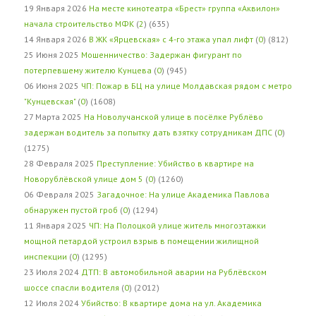
19 Января 2026
На месте кинотеатра «Брест» группа «Аквилон»
начала строительство МФК
(
2
) (635)
14 Января 2026
В ЖК «Ярцевская» с 4-го этажа упал лифт
(
0
) (812)
25 Июня 2025
Мошенничество: Задержан фигурант по
потерпевшему жителю Кунцева
(
0
) (945)
06 Июня 2025
ЧП: Пожар в БЦ на улице Молдавская рядом с метро
"Кунцевская"
(
0
) (1608)
27 Марта 2025
На Новолучанской улице в посёлке Рублёво
задержан водитель за попытку дать взятку сотрудникам ДПС
(
0
)
(1275)
28 Февраля 2025
Преступление: Убийство в квартире на
Новорублёвской улице дом 5
(
0
) (1260)
06 Февраля 2025
Загадочное: На улице Академика Павлова
обнаружен пустой гроб
(
0
) (1294)
11 Января 2025
ЧП: На Полоцкой улице житель многоэтажки
мощной петардой устроил взрыв в помещении жилищной
инспекции
(
0
) (1295)
23 Июля 2024
ДТП: В автомобильной аварии на Рублёвском
шоссе спасли водителя
(
0
) (2012)
12 Июля 2024
Убийство: В квартире дома на ул. Академика