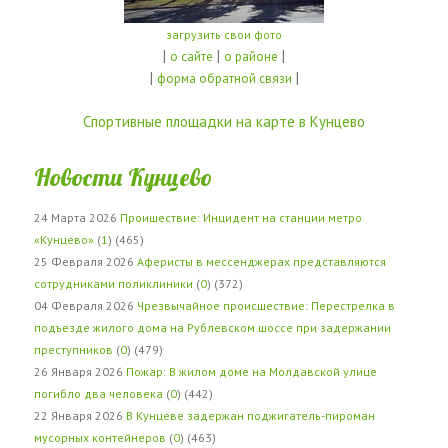
загрузить свои фото
|
|
|
о сайте
о районе
|
|
форма обратной связи
Спортивные площадки на карте в Кунцево
Новости Кунцево
24 Марта 2026
Проишествие: Инцидент на станции метро
«Кунцево»
(
1
) (465)
25 Февраля 2026
Аферисты в мессенджерах представляются
сотрудниками поликлиники
(
0
) (372)
04 Февраля 2026
Чрезвычайное происшествие: Перестрелка в
подъезде жилого дома на Рублевском шоссе при задержании
преступников
(
0
) (479)
26 Января 2026
Пожар: В жилом доме на Молдавской улице
погибло два человека
(
0
) (442)
22 Января 2026
В Кунцеве задержан поджигатель-пироман
мусорных контейнеров
(
0
) (463)