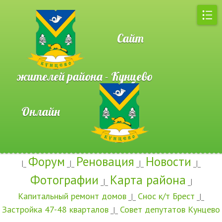
Сайт
жителей района - Кунцево
Онлайн
Форум
Реновация
Новости
|_
_|_
_|_
_|_
Фотографии
Карта района
_|_
_|
Капитальный ремонт домов
Снос к/т Брест
_|_
_|_
Застройка 47-48 кварталов
Совет депутатов Кунцево
_|_