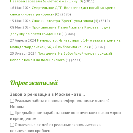
Павлова зарезали 62-летнюю женщину
(
0
) (2811)
16 Мая 2024
Смертельное ДТП: Велосипедист погиб во время
сноса кинотеатра «Брест»
(
0
) (2683)
15 Мая 2024
Снос кинотеатра "Брест": уход эпохи
(
4
) (3219)
08 Мая 2024
Происшествие: Пьяный житель Кунцева поджёг
девушку во время свидания
(
0
) (2004)
27 Апреля 2024
Изуверство: Из квартиры с 14-го этажа в доме на
Молодогвардейской, 36, к.6 выбросили кошек
(
0
) (2502)
25 Января 2024
Покушение: На Бобруйской улице прохожий
напал с ножом на полицейского
(
1
) (2271)
Опрос жителей
Закон о реновации в Москве - это...
Реальная забота о новом комфортном жилье жителей
Москвы
Предвыборное зарабатывание политическоих очков мэром
и президентом
Отвлечение людей от реальных экономических и
политических проблем