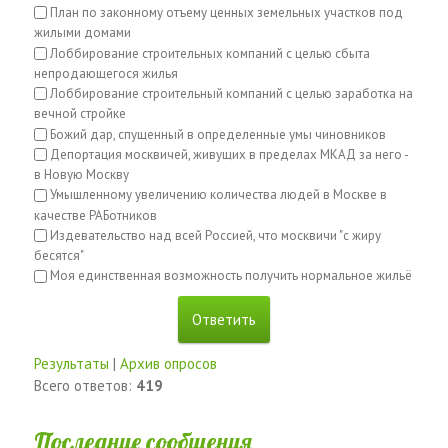
План по законному отъему ценных земельных участков под
жилыми домами
Лоббирование строительных компаний с целью сбыта
непродающегося жилья
Лоббирование строительный компаний с целью заработка на
вечной стройке
Божий дар, спущенный в определенные умы чиновников
Депортация москвичей, живущих в пределах МКАД за него -
в Новую Москву
Умышленному увеличению количества людей в Москве в
качестве РАБотников
Издевательство над всей Россией, что москвичи "с жиру
бесятся"
Моя единственная возможность получить нормальное жильё
Результаты
|
Архив опросов
Всего ответов:
419
Последние сообщения