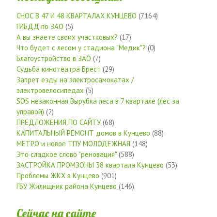
СНОС В 47 И 48 КВАРТАЛАХ КУНЦЕВО
(7164)
ГИБДД по ЗАО
(5)
А вы знаете своих участковых?
(17)
Что будет с лесом у стадиона "Медик"?
(0)
Благоустройство в ЗАО
(7)
Судьба кинотеатра Брест
(29)
Запрет езды на электросамокатах /
электровелосипедах
(5)
SOS незаконная Вырубка леса в 7 квартале (лес за
управой)
(2)
ПРЕДЛОЖЕНИЯ ПО САЙТУ
(68)
КАПИТАЛЬНЫЙ РЕМОНТ домов в Кунцево
(88)
МЕТРО и новое ТПУ МОЛОДЕЖНАЯ
(148)
Это сладкое слово "реновация"
(588)
ЗАСТРОЙКА ПРОМЗОНЫ 38 квартала Кунцево
(53)
Проблемы ЖКХ в Кунцево
(901)
ГБУ Жилищник района Кунцево
(146)
Сейчас на сайте