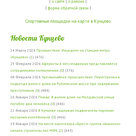
|
|
|
о сайте
о районе
|
|
форма обратной связи
Спортивные площадки на карте в Кунцево
Новости Кунцево
24 Марта 2026
Проишествие: Инцидент на станции метро
«Кунцево»
(
1
) (476)
25 Февраля 2026
Аферисты в мессенджерах представляются
сотрудниками поликлиники
(
0
) (376)
04 Февраля 2026
Чрезвычайное происшествие: Перестрелка в
подъезде жилого дома на Рублевском шоссе при задержании
преступников
(
0
) (484)
26 Января 2026
Пожар: В жилом доме на Молдавской улице
погибло два человека
(
0
) (446)
22 Января 2026
В Кунцеве задержан поджигатель-пироман
мусорных контейнеров
(
0
) (466)
19 Января 2026
На месте кинотеатра «Брест» группа «Аквилон»
начала строительство МФК
(
2
) (643)