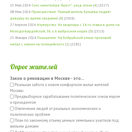
15 Мая 2024
Снос кинотеатра "Брест": уход эпохи
(
4
) (3227)
08 Мая 2024
Происшествие: Пьяный житель Кунцева поджёг
девушку во время свидания
(
0
) (2016)
27 Апреля 2024
Изуверство: Из квартиры с 14-го этажа в доме на
Молодогвардейской, 36, к.6 выбросили кошек
(
0
) (2513)
25 Января 2024
Покушение: На Бобруйской улице прохожий
напал с ножом на полицейского
(
1
) (2281)
Опрос жителей
Закон о реновации в Москве - это...
Реальная забота о новом комфортном жилье жителей
Москвы
Предвыборное зарабатывание политическоих очков мэром
и президентом
Отвлечение людей от реальных экономических и
политических проблем
План по законному отъему ценных земельных участков под
жилыми домами