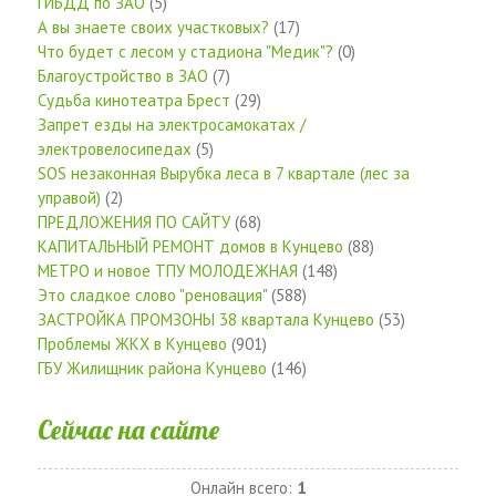
ГИБДД по ЗАО
(5)
А вы знаете своих участковых?
(17)
Что будет с лесом у стадиона "Медик"?
(0)
Благоустройство в ЗАО
(7)
Судьба кинотеатра Брест
(29)
Запрет езды на электросамокатах /
электровелосипедах
(5)
SOS незаконная Вырубка леса в 7 квартале (лес за
управой)
(2)
ПРЕДЛОЖЕНИЯ ПО САЙТУ
(68)
КАПИТАЛЬНЫЙ РЕМОНТ домов в Кунцево
(88)
МЕТРО и новое ТПУ МОЛОДЕЖНАЯ
(148)
Это сладкое слово "реновация"
(588)
ЗАСТРОЙКА ПРОМЗОНЫ 38 квартала Кунцево
(53)
Проблемы ЖКХ в Кунцево
(901)
ГБУ Жилищник района Кунцево
(146)
Сейчас на сайте
Онлайн всего:
1