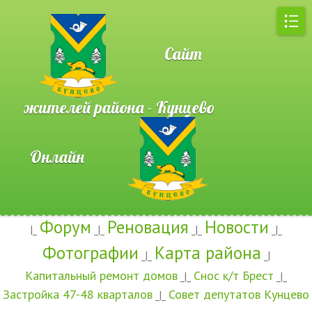
Сайт
жителей района - Кунцево
Онлайн
Форум
Реновация
Новости
|_
_|_
_|_
_|_
Фотографии
Карта района
_|_
_|
Капитальный ремонт домов
Снос к/т Брест
_|_
_|_
Застройка 47-48 кварталов
Совет депутатов Кунцево
_|_