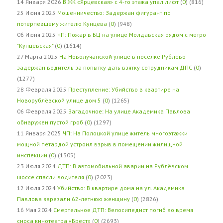
14 Января 2026
В ЖК «Ярцевская» с 4-го этажа упал лифт
(
0
) (816)
25 Июня 2025
Мошенничество: Задержан фигурант по
потерпевшему жителю Кунцева
(
0
) (948)
06 Июня 2025
ЧП: Пожар в БЦ на улице Молдавская рядом с метро
"Кунцевская"
(
0
) (1614)
27 Марта 2025
На Новолучанской улице в посёлке Рублёво
задержан водитель за попытку дать взятку сотрудникам ДПС
(
0
)
(1277)
28 Февраля 2025
Преступление: Убийство в квартире на
Новорублёвской улице дом 5
(
0
) (1265)
06 Февраля 2025
Загадочное: На улице Академика Павлова
обнаружен пустой гроб
(
0
) (1297)
11 Января 2025
ЧП: На Полоцкой улице житель многоэтажки
мощной петардой устроил взрыв в помещении жилищной
инспекции
(
0
) (1305)
23 Июля 2024
ДТП: В автомобильной аварии на Рублёвском
шоссе спасли водителя
(
0
) (2023)
12 Июля 2024
Убийство: В квартире дома на ул. Академика
Павлова зарезали 62-летнюю женщину
(
0
) (2826)
16 Мая 2024
Смертельное ДТП: Велосипедист погиб во время
сноса кинотеатра «Брест»
(
0
) (2693)