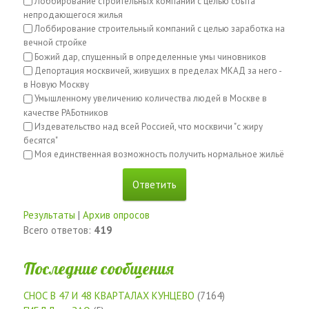
Лоббирование строительных компаний с целью сбыта
непродающегося жилья
Лоббирование строительный компаний с целью заработка на
вечной стройке
Божий дар, спущенный в определенные умы чиновников
Депортация москвичей, живущих в пределах МКАД за него -
в Новую Москву
Умышленному увеличению количества людей в Москве в
качестве РАБотников
Издевательство над всей Россией, что москвичи "с жиру
бесятся"
Моя единственная возможность получить нормальное жильё
Результаты
|
Архив опросов
Всего ответов:
419
Последние сообщения
СНОС В 47 И 48 КВАРТАЛАХ КУНЦЕВО
(7164)