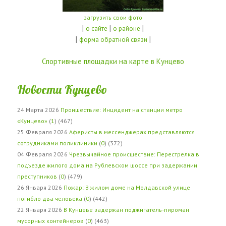
загрузить свои фото
|
|
|
о сайте
о районе
|
|
форма обратной связи
Спортивные площадки на карте в Кунцево
Новости Кунцево
24 Марта 2026
Проишествие: Инцидент на станции метро
«Кунцево»
(
1
) (467)
25 Февраля 2026
Аферисты в мессенджерах представляются
сотрудниками поликлиники
(
0
) (372)
04 Февраля 2026
Чрезвычайное происшествие: Перестрелка в
подъезде жилого дома на Рублевском шоссе при задержании
преступников
(
0
) (479)
26 Января 2026
Пожар: В жилом доме на Молдавской улице
погибло два человека
(
0
) (442)
22 Января 2026
В Кунцеве задержан поджигатель-пироман
мусорных контейнеров
(
0
) (463)