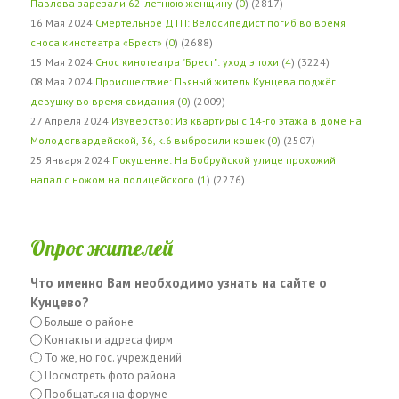
Павлова зарезали 62-летнюю женщину
(
0
) (2817)
16 Мая 2024
Смертельное ДТП: Велосипедист погиб во время
сноса кинотеатра «Брест»
(
0
) (2688)
15 Мая 2024
Снос кинотеатра "Брест": уход эпохи
(
4
) (3224)
08 Мая 2024
Происшествие: Пьяный житель Кунцева поджёг
девушку во время свидания
(
0
) (2009)
27 Апреля 2024
Изуверство: Из квартиры с 14-го этажа в доме на
Молодогвардейской, 36, к.6 выбросили кошек
(
0
) (2507)
25 Января 2024
Покушение: На Бобруйской улице прохожий
напал с ножом на полицейского
(
1
) (2276)
Опрос жителей
Что именно Вам необходимо узнать на сайте о
Кунцево?
Больше о районе
Контакты и адреса фирм
То же, но гос. учреждений
Посмотреть фото района
Пообщаться на форуме