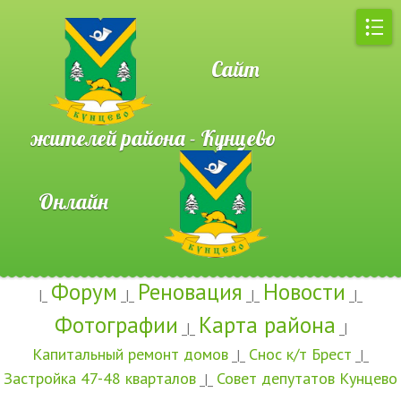
Сайт
жителей района - Кунцево
Онлайн
Форум
Реновация
Новости
|_
_|_
_|_
_|_
Фотографии
Карта района
_|_
_|
Капитальный ремонт домов
Снос к/т Брест
_|_
_|_
Застройка 47-48 кварталов
Совет депутатов Кунцево
_|_