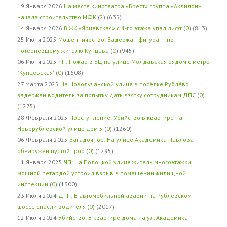
19 Января 2026
На месте кинотеатра «Брест» группа «Аквилон»
начала строительство МФК
(
2
) (635)
14 Января 2026
В ЖК «Ярцевская» с 4-го этажа упал лифт
(
0
) (813)
25 Июня 2025
Мошенничество: Задержан фигурант по
потерпевшему жителю Кунцева
(
0
) (945)
06 Июня 2025
ЧП: Пожар в БЦ на улице Молдавская рядом с метро
"Кунцевская"
(
0
) (1608)
27 Марта 2025
На Новолучанской улице в посёлке Рублёво
задержан водитель за попытку дать взятку сотрудникам ДПС
(
0
)
(1275)
28 Февраля 2025
Преступление: Убийство в квартире на
Новорублёвской улице дом 5
(
0
) (1260)
06 Февраля 2025
Загадочное: На улице Академика Павлова
обнаружен пустой гроб
(
0
) (1295)
11 Января 2025
ЧП: На Полоцкой улице житель многоэтажки
мощной петардой устроил взрыв в помещении жилищной
инспекции
(
0
) (1300)
23 Июля 2024
ДТП: В автомобильной аварии на Рублёвском
шоссе спасли водителя
(
0
) (2017)
12 Июля 2024
Убийство: В квартире дома на ул. Академика