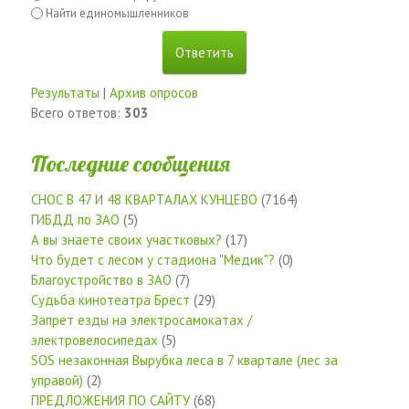
Найти единомышленников
Результаты
|
Архив опросов
Всего ответов:
303
Последние сообщения
СНОС В 47 И 48 КВАРТАЛАХ КУНЦЕВО
(7164)
ГИБДД по ЗАО
(5)
А вы знаете своих участковых?
(17)
Что будет с лесом у стадиона "Медик"?
(0)
Благоустройство в ЗАО
(7)
Судьба кинотеатра Брест
(29)
Запрет езды на электросамокатах /
электровелосипедах
(5)
SOS незаконная Вырубка леса в 7 квартале (лес за
управой)
(2)
ПРЕДЛОЖЕНИЯ ПО САЙТУ
(68)